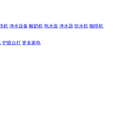
洗机
净水设备
酸奶机
电水壶
净水器
饮水机
咖啡机
机
护眼台灯
更多家电