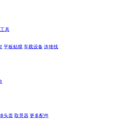
工具
架
平板贴膜
车载设备
连接线
合
镜头盖
取景器
更多配件