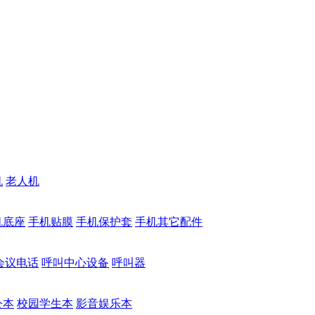
机
老人机
机底座
手机贴膜
手机保护套
手机其它配件
会议电话
呼叫中心设备
呼叫器
公本
校园学生本
影音娱乐本