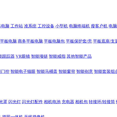
体电脑
工作站
准系统
工控设备
小型机
电脑终端机
瘦客户机
电脑
1平板电脑
商务平板电脑
平板电脑包
平板保护套/壳
平板底座/支
能跟踪器
VR眼镜
智能项链
智能戒指
其他智能产品
能门控
智能电子猫眼
智能马桶盖
智能窗帘
智能创意
智能套装组
光罩
闪光灯
闪光灯配件
相机电池
充电器
相机包
转接环/转接筒
机
摄照一体机
无线摄像机