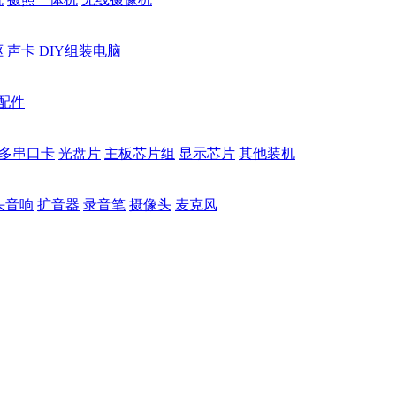
驱
声卡
DIY组装电脑
配件
多串口卡
光盘片
主板芯片组
显示芯片
其他装机
头音响
扩音器
录音笔
摄像头
麦克风