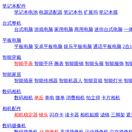
笔记本配件
笔记本电池
电源适配器
笔记本包
扩展坞
笔记本膜
台式整机
台式电脑
游戏电脑
家用电脑
商用电脑
迷你台式电脑
一
平板电脑
平板电脑
安卓平板电脑
娱乐平板电脑
通话平板电脑
2合
智能穿戴
智能手表
智能手环
腕表
智能眼镜
智能头箍
智能服饰
智
智能家居
智能插座
智能传感器
智能机器人
智能音箱
智能灯光
智
数码相机
数码相机
单反
单电
微单
消费相机
拍立得
卡片相机
相机配件
相机稳定器
镜头
闪存卡
读卡器
相机贴膜
滤镜
三脚架
遮
数码摄像机
数码摄像机
4K摄像机
高清摄像机
运动摄像机
闪存摄像