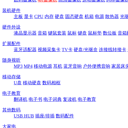
装机硬件
主板
显卡
CPU
内存
硬盘
固态硬盘
机箱
电源
散热器
光
硬件外设
液晶显示器
音箱
键鼠套装
鼠标
键盘
鼠标垫
数位板
音箱
扩展配件
蓝牙适配器
视频采集卡
TV卡
硬盘/光驱盒
连接线转接卡
随身视听
MP3
MP4
移动电源
耳机
蓝牙音响
户外便携音响
家居床
移动存储
U盘
移动硬盘
数码相框
电子教育
翻译机
电子书
电子词典
复读机
电子教育
其他数码
USB HUB
插座/排插
数码配件
大家电