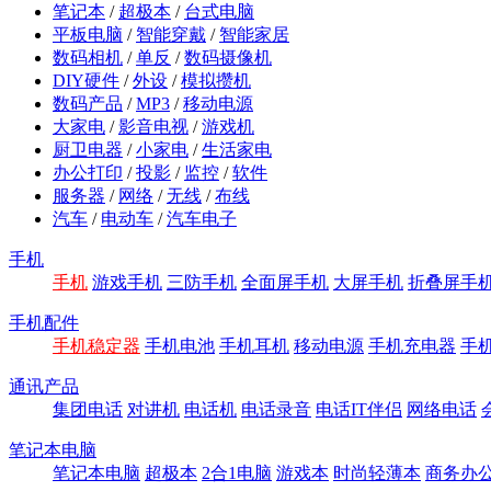
笔记本
/
超极本
/
台式电脑
平板电脑
/
智能穿戴
/
智能家居
数码相机
/
单反
/
数码摄像机
DIY硬件
/
外设
/
模拟攒机
数码产品
/
MP3
/
移动电源
大家电
/
影音电视
/
游戏机
厨卫电器
/
小家电
/
生活家电
办公打印
/
投影
/
监控
/
软件
服务器
/
网络
/
无线
/
布线
汽车
/
电动车
/
汽车电子
手机
手机
游戏手机
三防手机
全面屏手机
大屏手机
折叠屏手
手机配件
手机稳定器
手机电池
手机耳机
移动电源
手机充电器
手
通讯产品
集团电话
对讲机
电话机
电话录音
电话IT伴侣
网络电话
笔记本电脑
笔记本电脑
超极本
2合1电脑
游戏本
时尚轻薄本
商务办