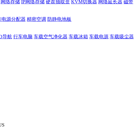
网络存储
IP网络存储
硬盘抽取盒
KVM切换器
网络延长器
磁带
DU电源分配器
精密空调
防静电地板
D导航
行车电脑
车载空气净化器
车载冰箱
车载电源
车载吸尘器
US