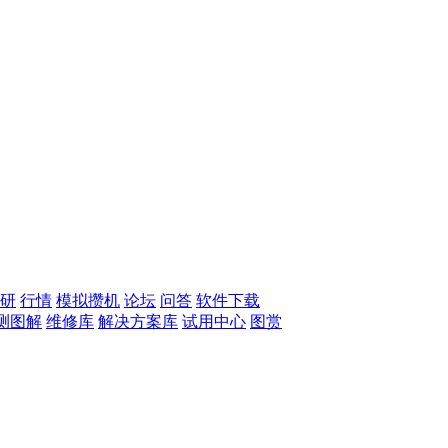
研
行情
模拟攒机
论坛
问答
软件下载
测图解
维修库
解决方案库
试用中心
图赏