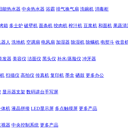
阳能热水器
中央热水器
浴霸
排气换气扇
洗碗机
消毒柜
烤箱
多士炉
破壁机
面条机
绞肉机
榨汁机
豆浆机
和面机
果蔬清
机器人
洗地机
空调扇
电风扇
加湿器
除湿机
除螨机
电熨斗
收音
美发器
美容仪
洁面仪
黑头仪
补水/蒸脸仪
冲牙器
机
扫描仪
高拍仪
传真机
复印机
墨盒
硒鼓
更多办公
架
显示器支架
数码讲台手写屏
一体机
液晶拼接
LED显示屏
多点触摸屏
更多产品
监视器
中央控制系统
更多产品