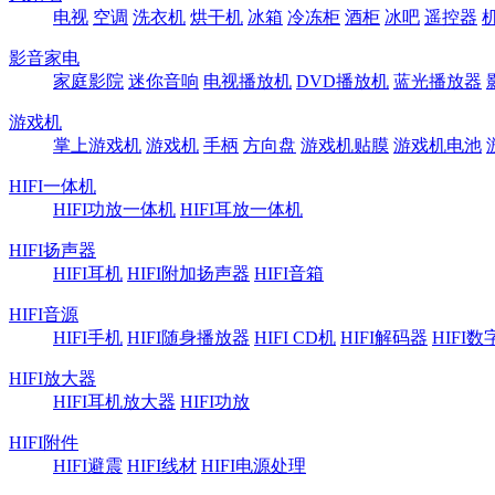
电视
空调
洗衣机
烘干机
冰箱
冷冻柜
酒柜
冰吧
遥控器
影音家电
家庭影院
迷你音响
电视播放机
DVD播放机
蓝光播放器
游戏机
掌上游戏机
游戏机
手柄
方向盘
游戏机贴膜
游戏机电池
HIFI一体机
HIFI功放一体机
HIFI耳放一体机
HIFI扬声器
HIFI耳机
HIFI附加扬声器
HIFI音箱
HIFI音源
HIFI手机
HIFI随身播放器
HIFI CD机
HIFI解码器
HIFI
HIFI放大器
HIFI耳机放大器
HIFI功放
HIFI附件
HIFI避震
HIFI线材
HIFI电源处理