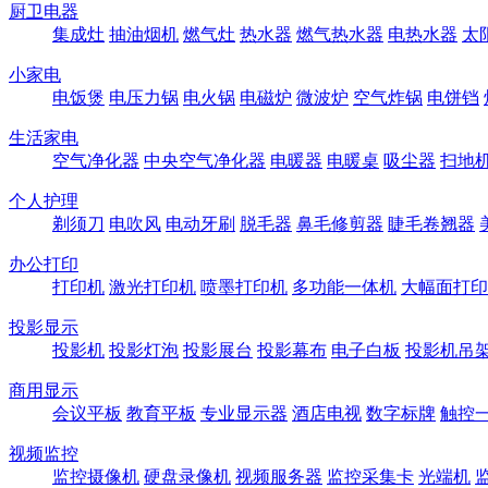
厨卫电器
集成灶
抽油烟机
燃气灶
热水器
燃气热水器
电热水器
太
小家电
电饭煲
电压力锅
电火锅
电磁炉
微波炉
空气炸锅
电饼铛
生活家电
空气净化器
中央空气净化器
电暖器
电暖桌
吸尘器
扫地
个人护理
剃须刀
电吹风
电动牙刷
脱毛器
鼻毛修剪器
睫毛卷翘器
办公打印
打印机
激光打印机
喷墨打印机
多功能一体机
大幅面打印
投影显示
投影机
投影灯泡
投影展台
投影幕布
电子白板
投影机吊
商用显示
会议平板
教育平板
专业显示器
酒店电视
数字标牌
触控
视频监控
监控摄像机
硬盘录像机
视频服务器
监控采集卡
光端机