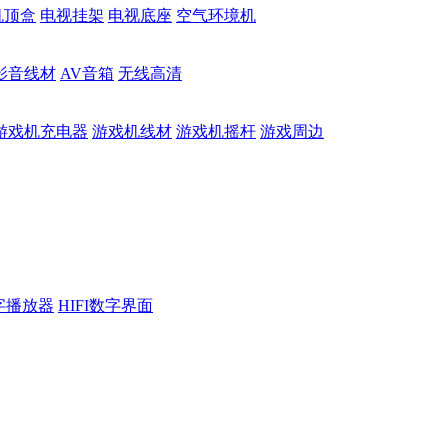
机顶盒
电视挂架
电视底座
空气环境机
影音线材
AV音箱
无线高清
游戏机充电器
游戏机线材
游戏机摇杆
游戏周边
数字播放器
HIFI数字界面