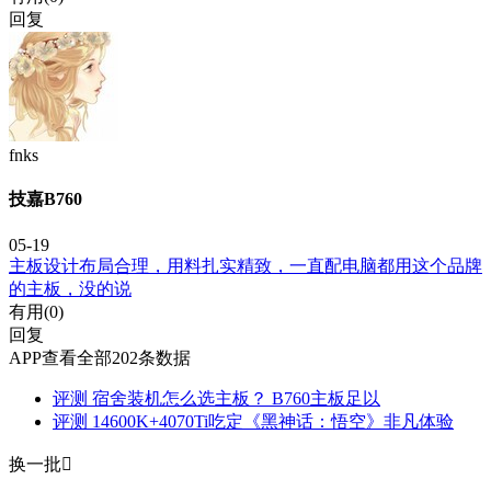
回复
fnks
技嘉B760
05-19
主板设计布局合理，用料扎实精致，一直配电脑都用这个品牌
的主板，没的说
有用(
0
)
回复
APP查看全部202条数据
评测
宿舍装机怎么选主板？ B760主板足以
评测
14600K+4070Ti吃定《黑神话：悟空》非凡体验
换一批
