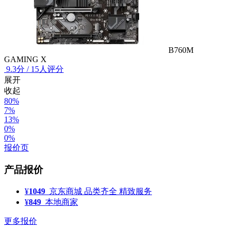
B760M
GAMING X
9.3
分
/
15人评分
展开
收起
80%
7%
13%
0%
0%
报价页
产品报价
¥
1049
京东商城
品类齐全 精致服务
¥
849
本地商家
更多报价