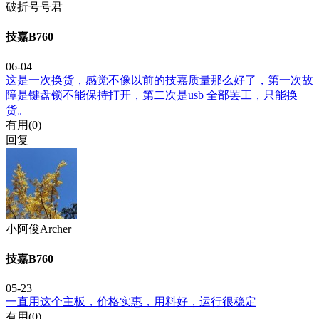
破折号号君
技嘉B760
06-04
这是一次换货，感觉不像以前的技嘉质量那么好了，第一次故
障是键盘锁不能保持打开，第二次是usb 全部罢工，只能换
货。
有用(
0
)
回复
小阿俊Archer
技嘉B760
05-23
一直用这个主板，价格实惠，用料好，运行很稳定
有用(
0
)