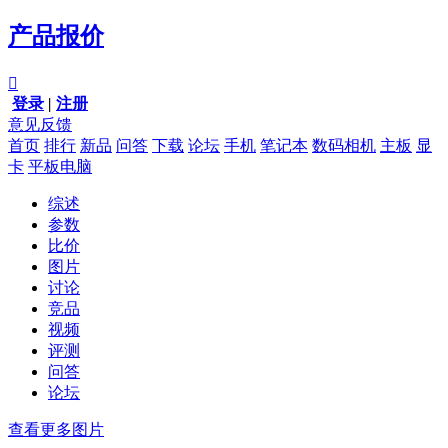
产品报价

登录
|
注册
意见反馈
首页
排行
新品
问答
下载
论坛
手机
笔记本
数码相机
主板
显
卡
平板电脑
综述
参数
比价
图片
讨论
竞品
视频
评测
问答
论坛
查看更多图片