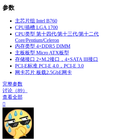
参数
主芯片组
Intel B760
CPU插槽
LGA 1700
CPU类型
第十四代/第十三代/第十二代
Core/Pentium/Celeron
内存类型
4×DDR5 DIMM
主板板型
Micro ATX板型
存储接口
2×M.2接口，4×SATA III接口
PCI-E标准
PCI-E 4.0，PCI-E 3.0
网卡芯片
板载2.5GbE网卡
完整参数
讨论（89）
查看全部
