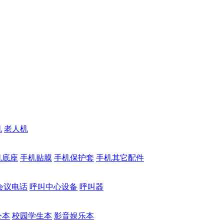
机
老人机
机底座
手机贴膜
手机保护套
手机其它配件
会议电话
呼叫中心设备
呼叫器
公本
校园学生本
影音娱乐本