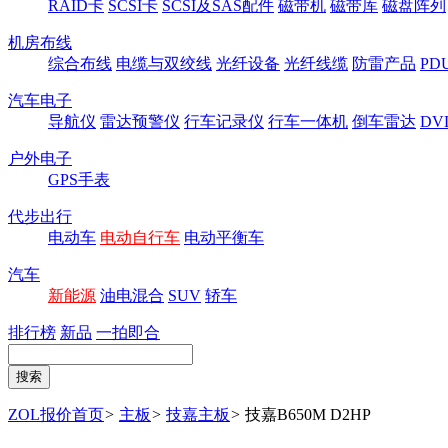
RAID卡
SCSI卡
SCSI及SAS配件
磁带机
磁带库
磁盘阵列
机房布线
综合布线
电缆与双绞线
光纤设备
光纤线缆
防雷产品
P
汽车电子
导航仪
雷达预警仪
行车记录仪
行车一体机
倒车雷达
DV
户外电子
GPS手表
代步出行
电动车
电动自行车
电动平衡车
汽车
新能源
油电混合
SUV
轿车
排行榜
新品
一拍即合
ZOL报价首页
>
主板
>
技嘉主板
>
技嘉B650M D2HP