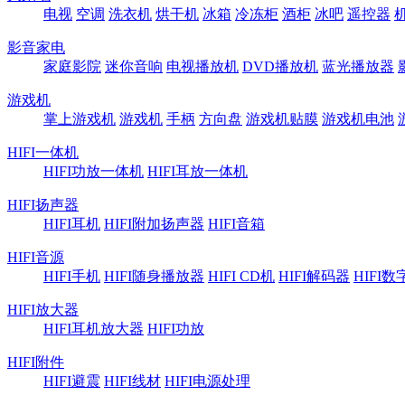
电视
空调
洗衣机
烘干机
冰箱
冷冻柜
酒柜
冰吧
遥控器
影音家电
家庭影院
迷你音响
电视播放机
DVD播放机
蓝光播放器
游戏机
掌上游戏机
游戏机
手柄
方向盘
游戏机贴膜
游戏机电池
HIFI一体机
HIFI功放一体机
HIFI耳放一体机
HIFI扬声器
HIFI耳机
HIFI附加扬声器
HIFI音箱
HIFI音源
HIFI手机
HIFI随身播放器
HIFI CD机
HIFI解码器
HIFI
HIFI放大器
HIFI耳机放大器
HIFI功放
HIFI附件
HIFI避震
HIFI线材
HIFI电源处理