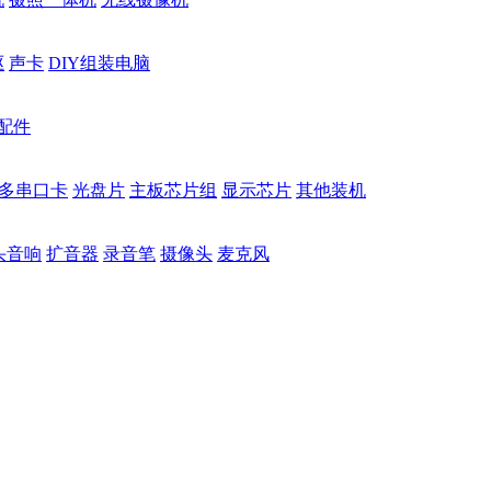
驱
声卡
DIY组装电脑
配件
多串口卡
光盘片
主板芯片组
显示芯片
其他装机
头音响
扩音器
录音笔
摄像头
麦克风