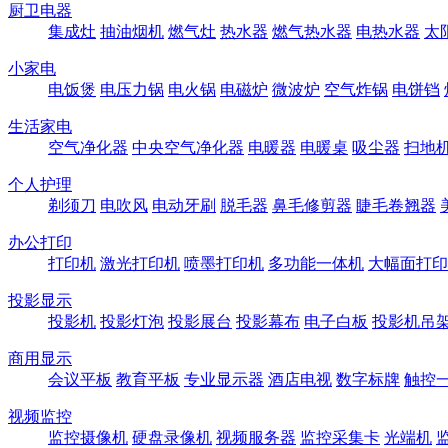
厨卫电器
集成灶
抽油烟机
燃气灶
热水器
燃气热水器
电热水器
太
小家电
电饭煲
电压力锅
电火锅
电磁炉
微波炉
空气炸锅
电饼铛
生活家电
空气净化器
中央空气净化器
电暖器
电暖桌
吸尘器
扫地
个人护理
剃须刀
电吹风
电动牙刷
脱毛器
鼻毛修剪器
睫毛卷翘器
办公打印
打印机
激光打印机
喷墨打印机
多功能一体机
大幅面打印
投影显示
投影机
投影灯泡
投影展台
投影幕布
电子白板
投影机吊
商用显示
会议平板
教育平板
专业显示器
酒店电视
数字标牌
触控
视频监控
监控摄像机
硬盘录像机
视频服务器
监控采集卡
光端机