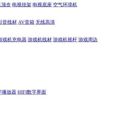
机顶盒
电视挂架
电视底座
空气环境机
影音线材
AV音箱
无线高清
游戏机充电器
游戏机线材
游戏机摇杆
游戏周边
数字播放器
HIFI数字界面