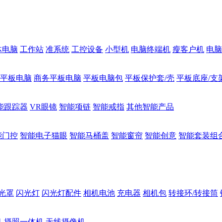
体电脑
工作站
准系统
工控设备
小型机
电脑终端机
瘦客户机
电脑
1平板电脑
商务平板电脑
平板电脑包
平板保护套/壳
平板底座/支
能跟踪器
VR眼镜
智能项链
智能戒指
其他智能产品
能门控
智能电子猫眼
智能马桶盖
智能窗帘
智能创意
智能套装组
光罩
闪光灯
闪光灯配件
相机电池
充电器
相机包
转接环/转接筒
机
摄照一体机
无线摄像机