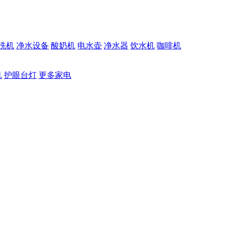
洗机
净水设备
酸奶机
电水壶
净水器
饮水机
咖啡机
机
护眼台灯
更多家电