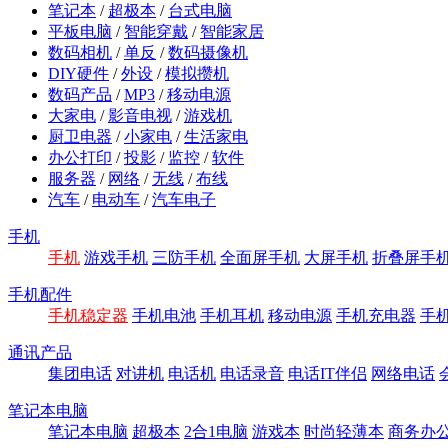
笔记本
/
超极本
/
台式电脑
平板电脑
/
智能穿戴
/
智能家居
数码相机
/
单反
/
数码摄像机
DIY硬件
/
外设
/
模拟攒机
数码产品
/
MP3
/
移动电源
大家电
/
影音电视
/
游戏机
厨卫电器
/
小家电
/
生活家电
办公打印
/
投影
/
监控
/
软件
服务器
/
网络
/
无线
/
布线
汽车
/
电动车
/
汽车电子
手机
手机
游戏手机
三防手机
全面屏手机
大屏手机
折叠屏手
手机配件
手机稳定器
手机电池
手机耳机
移动电源
手机充电器
手
通讯产品
集团电话
对讲机
电话机
电话录音
电话IT伴侣
网络电话
笔记本电脑
笔记本电脑
超极本
2合1电脑
游戏本
时尚轻薄本
商务办