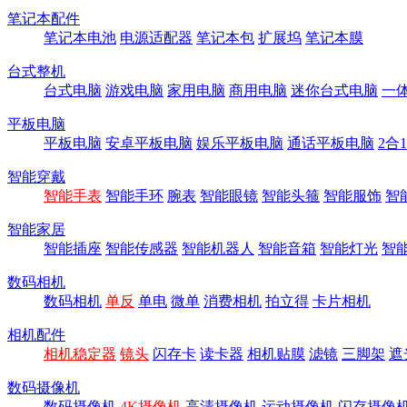
笔记本配件
笔记本电池
电源适配器
笔记本包
扩展坞
笔记本膜
台式整机
台式电脑
游戏电脑
家用电脑
商用电脑
迷你台式电脑
一
平板电脑
平板电脑
安卓平板电脑
娱乐平板电脑
通话平板电脑
2合
智能穿戴
智能手表
智能手环
腕表
智能眼镜
智能头箍
智能服饰
智
智能家居
智能插座
智能传感器
智能机器人
智能音箱
智能灯光
智
数码相机
数码相机
单反
单电
微单
消费相机
拍立得
卡片相机
相机配件
相机稳定器
镜头
闪存卡
读卡器
相机贴膜
滤镜
三脚架
遮
数码摄像机
数码摄像机
4K摄像机
高清摄像机
运动摄像机
闪存摄像