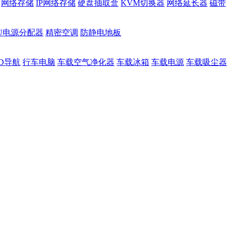
网络存储
IP网络存储
硬盘抽取盒
KVM切换器
网络延长器
磁带
DU电源分配器
精密空调
防静电地板
D导航
行车电脑
车载空气净化器
车载冰箱
车载电源
车载吸尘器