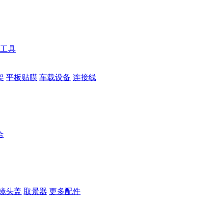
工具
架
平板贴膜
车载设备
连接线
合
镜头盖
取景器
更多配件