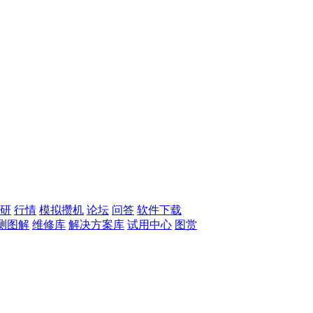
研
行情
模拟攒机
论坛
问答
软件下载
测图解
维修库
解决方案库
试用中心
图赏