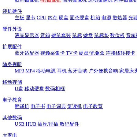
装机硬件
主板
显卡
CPU
内存
硬盘
固态硬盘
机箱
电源
散热器
光
硬件外设
液晶显示器
音箱
键鼠套装
鼠标
键盘
鼠标垫
数位板
音箱
扩展配件
蓝牙适配器
视频采集卡
TV卡
硬盘/光驱盒
连接线转接卡
随身视听
MP3
MP4
移动电源
耳机
蓝牙音响
户外便携音响
家居床
移动存储
U盘
移动硬盘
数码相框
电子教育
翻译机
电子书
电子词典
复读机
电子教育
其他数码
USB HUB
插座/排插
数码配件
大家电