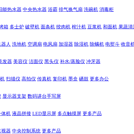
阳能热水器
中央热水器
浴霸
排气换气扇
洗碗机
消毒柜
烤箱
多士炉
破壁机
面条机
绞肉机
榨汁机
豆浆机
和面机
果蔬清
机器人
洗地机
空调扇
电风扇
加湿器
除湿机
除螨机
电熨斗
收音
美发器
美容仪
洁面仪
黑头仪
补水/蒸脸仪
冲牙器
机
扫描仪
高拍仪
传真机
复印机
墨盒
硒鼓
更多办公
架
显示器支架
数码讲台手写屏
一体机
液晶拼接
LED显示屏
多点触摸屏
更多产品
监视器
中央控制系统
更多产品