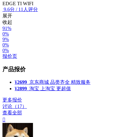
EDGE TI WIFI
9.6
分
/
11人评分
展开
收起
91%
0%
9%
0%
0%
报价页
产品报价
¥
2699
京东商城
品类齐全 精致服务
¥
2899
淘宝
上淘宝 更超值
更多报价
讨论（17）
查看全部
