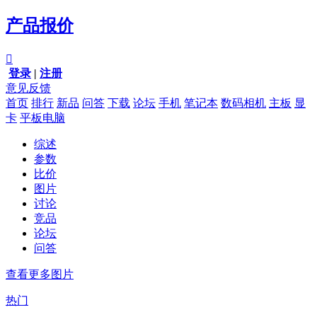
产品报价

登录
|
注册
意见反馈
首页
排行
新品
问答
下载
论坛
手机
笔记本
数码相机
主板
显
卡
平板电脑
综述
参数
比价
图片
讨论
竞品
论坛
问答
查看更多图片
热门