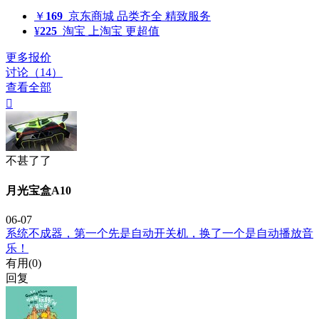
￥
169
京东商城
品类齐全 精致服务
¥
225
淘宝
上淘宝 更超值
更多报价
讨论（14）
查看全部

不甚了了
月光宝盒A10
06-07
系统不成器，第一个先是自动开关机，换了一个是自动播放音
乐！
有用(
0
)
回复