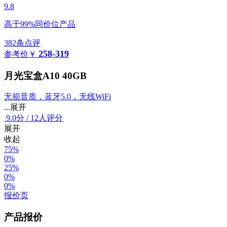
9.8
高于99%同价位产品
382条点评
258-319
参考价
￥
月光宝盒A10 40GB
无损音质，蓝牙5.0，无线WiFi
...展开
9.0
分
/
12人评分
展开
收起
75%
0%
25%
0%
0%
报价页
产品报价