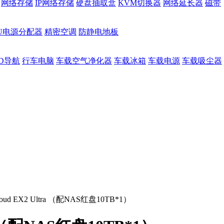
网络存储
IP网络存储
硬盘抽取盒
KVM切换器
网络延长器
磁带
DU电源分配器
精密空调
防静电地板
D导航
行车电脑
车载空气净化器
车载冰箱
车载电源
车载吸尘器
ud EX2 Ultra （配NAS红盘10TB*1）