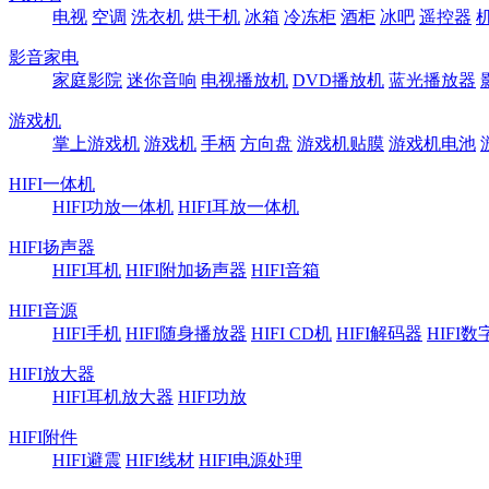
电视
空调
洗衣机
烘干机
冰箱
冷冻柜
酒柜
冰吧
遥控器
影音家电
家庭影院
迷你音响
电视播放机
DVD播放机
蓝光播放器
游戏机
掌上游戏机
游戏机
手柄
方向盘
游戏机贴膜
游戏机电池
HIFI一体机
HIFI功放一体机
HIFI耳放一体机
HIFI扬声器
HIFI耳机
HIFI附加扬声器
HIFI音箱
HIFI音源
HIFI手机
HIFI随身播放器
HIFI CD机
HIFI解码器
HIFI
HIFI放大器
HIFI耳机放大器
HIFI功放
HIFI附件
HIFI避震
HIFI线材
HIFI电源处理