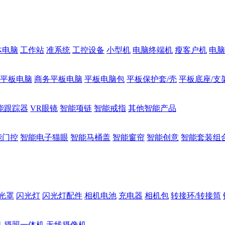
体电脑
工作站
准系统
工控设备
小型机
电脑终端机
瘦客户机
电脑
1平板电脑
商务平板电脑
平板电脑包
平板保护套/壳
平板底座/支
能跟踪器
VR眼镜
智能项链
智能戒指
其他智能产品
能门控
智能电子猫眼
智能马桶盖
智能窗帘
智能创意
智能套装组
光罩
闪光灯
闪光灯配件
相机电池
充电器
相机包
转接环/转接筒
机
摄照一体机
无线摄像机