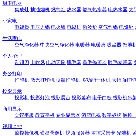
厨卫电器
集成灶
抽油烟机
燃气灶
热水器
燃气热水器
电热水器
太
小家电
电饭煲
电压力锅
电火锅
电磁炉
微波炉
空气炸锅
电饼铛
生活家电
空气净化器
中央空气净化器
电暖器
电暖桌
吸尘器
扫地
个人护理
剃须刀
电吹风
电动牙刷
脱毛器
鼻毛修剪器
睫毛卷翘器
办公打印
打印机
激光打印机
喷墨打印机
多功能一体机
大幅面打印
投影显示
投影机
投影灯泡
投影展台
投影幕布
电子白板
投影机吊
商用显示
会议平板
教育平板
专业显示器
酒店电视
数字标牌
触控
视频监控
监控摄像机
硬盘录像机
视频服务器
监控采集卡
光端机