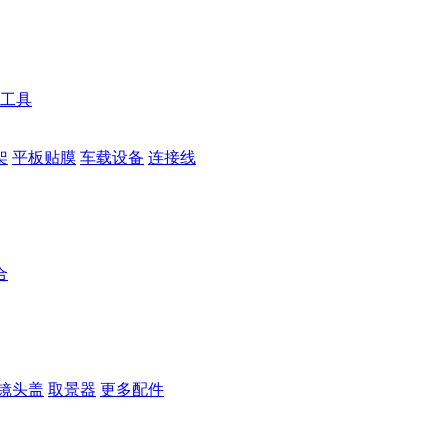
工具
架
平板贴膜
车载设备
连接线
合
镜头盖
取景器
更多配件