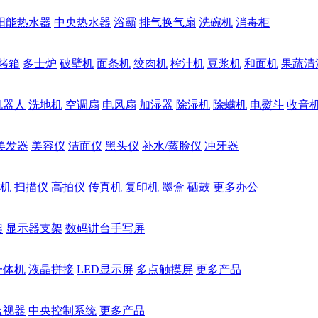
阳能热水器
中央热水器
浴霸
排气换气扇
洗碗机
消毒柜
烤箱
多士炉
破壁机
面条机
绞肉机
榨汁机
豆浆机
和面机
果蔬清
机器人
洗地机
空调扇
电风扇
加湿器
除湿机
除螨机
电熨斗
收音
美发器
美容仪
洁面仪
黑头仪
补水/蒸脸仪
冲牙器
机
扫描仪
高拍仪
传真机
复印机
墨盒
硒鼓
更多办公
架
显示器支架
数码讲台手写屏
一体机
液晶拼接
LED显示屏
多点触摸屏
更多产品
监视器
中央控制系统
更多产品