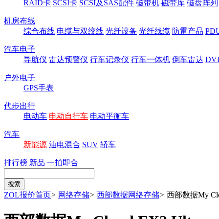
RAID卡
SCSI卡
SCSI及SAS配件
磁带机
磁带库
磁盘阵列
机房布线
综合布线
电缆与双绞线
光纤设备
光纤线缆
防雷产品
P
汽车电子
导航仪
雷达预警仪
行车记录仪
行车一体机
倒车雷达
DV
户外电子
GPS手表
代步出行
电动车
电动自行车
电动平衡车
汽车
新能源
油电混合
SUV
轿车
排行榜
新品
一拍即合
ZOL报价首页
>
网络存储
>
西部数据网络存储
>
西部数据My Clo