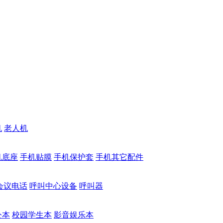
机
老人机
机底座
手机贴膜
手机保护套
手机其它配件
会议电话
呼叫中心设备
呼叫器
公本
校园学生本
影音娱乐本