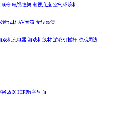
机顶盒
电视挂架
电视底座
空气环境机
影音线材
AV音箱
无线高清
游戏机充电器
游戏机线材
游戏机摇杆
游戏周边
数字播放器
HIFI数字界面