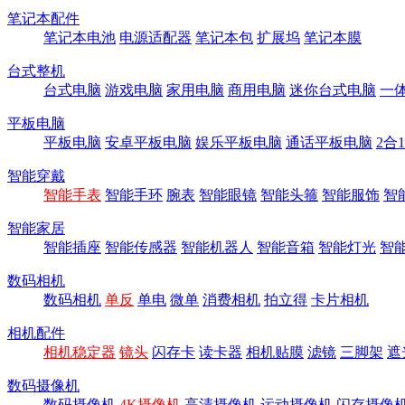
笔记本配件
笔记本电池
电源适配器
笔记本包
扩展坞
笔记本膜
台式整机
台式电脑
游戏电脑
家用电脑
商用电脑
迷你台式电脑
一
平板电脑
平板电脑
安卓平板电脑
娱乐平板电脑
通话平板电脑
2合
智能穿戴
智能手表
智能手环
腕表
智能眼镜
智能头箍
智能服饰
智
智能家居
智能插座
智能传感器
智能机器人
智能音箱
智能灯光
智
数码相机
数码相机
单反
单电
微单
消费相机
拍立得
卡片相机
相机配件
相机稳定器
镜头
闪存卡
读卡器
相机贴膜
滤镜
三脚架
遮
数码摄像机
数码摄像机
4K摄像机
高清摄像机
运动摄像机
闪存摄像