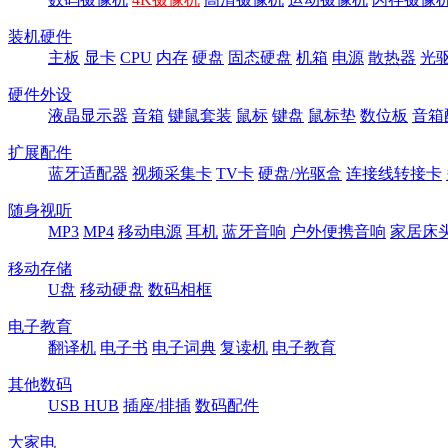
装机硬件
主板
显卡
CPU
内存
硬盘
固态硬盘
机箱
电源
散热器
光
硬件外设
液晶显示器
音箱
键鼠套装
鼠标
键盘
鼠标垫
数位板
音箱
扩展配件
蓝牙适配器
视频采集卡
TV卡
硬盘/光驱盒
连接线转接卡
随身视听
MP3
MP4
移动电源
耳机
蓝牙音响
户外便携音响
家居床
移动存储
U盘
移动硬盘
数码相框
电子教育
翻译机
电子书
电子词典
复读机
电子教育
其他数码
USB HUB
插座/排插
数码配件
大家电