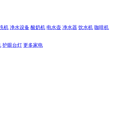
洗机
净水设备
酸奶机
电水壶
净水器
饮水机
咖啡机
机
护眼台灯
更多家电