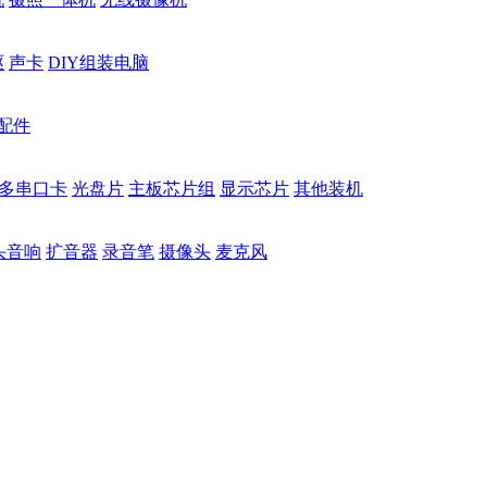
驱
声卡
DIY组装电脑
配件
多串口卡
光盘片
主板芯片组
显示芯片
其他装机
头音响
扩音器
录音笔
摄像头
麦克风