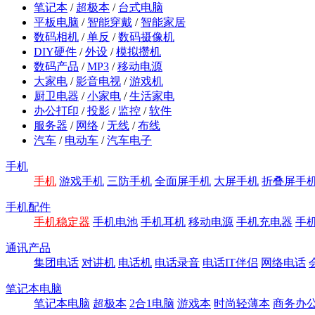
笔记本
/
超极本
/
台式电脑
平板电脑
/
智能穿戴
/
智能家居
数码相机
/
单反
/
数码摄像机
DIY硬件
/
外设
/
模拟攒机
数码产品
/
MP3
/
移动电源
大家电
/
影音电视
/
游戏机
厨卫电器
/
小家电
/
生活家电
办公打印
/
投影
/
监控
/
软件
服务器
/
网络
/
无线
/
布线
汽车
/
电动车
/
汽车电子
手机
手机
游戏手机
三防手机
全面屏手机
大屏手机
折叠屏手
手机配件
手机稳定器
手机电池
手机耳机
移动电源
手机充电器
手
通讯产品
集团电话
对讲机
电话机
电话录音
电话IT伴侣
网络电话
笔记本电脑
笔记本电脑
超极本
2合1电脑
游戏本
时尚轻薄本
商务办