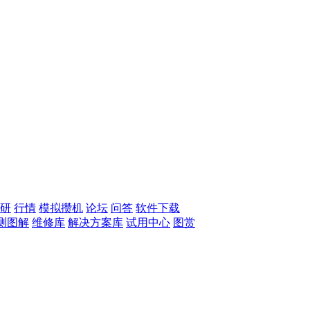
研
行情
模拟攒机
论坛
问答
软件下载
测图解
维修库
解决方案库
试用中心
图赏