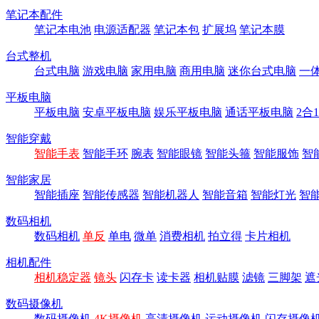
笔记本配件
笔记本电池
电源适配器
笔记本包
扩展坞
笔记本膜
台式整机
台式电脑
游戏电脑
家用电脑
商用电脑
迷你台式电脑
一
平板电脑
平板电脑
安卓平板电脑
娱乐平板电脑
通话平板电脑
2合
智能穿戴
智能手表
智能手环
腕表
智能眼镜
智能头箍
智能服饰
智
智能家居
智能插座
智能传感器
智能机器人
智能音箱
智能灯光
智
数码相机
数码相机
单反
单电
微单
消费相机
拍立得
卡片相机
相机配件
相机稳定器
镜头
闪存卡
读卡器
相机贴膜
滤镜
三脚架
遮
数码摄像机
数码摄像机
4K摄像机
高清摄像机
运动摄像机
闪存摄像