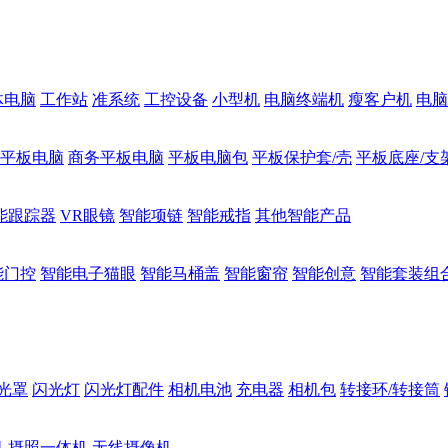
体电脑
工作站
准系统
工控设备
小型机
电脑终端机
瘦客户机
电脑
1平板电脑
商务平板电脑
平板电脑包
平板保护套/壳
平板底座/支
能跟踪器
VR眼镜
智能项链
智能戒指
其他智能产品
能门控
智能电子猫眼
智能马桶盖
智能窗帘
智能创意
智能套装组
光罩
闪光灯
闪光灯配件
相机电池
充电器
相机包
转接环/转接筒
机
摄照一体机
无线摄像机