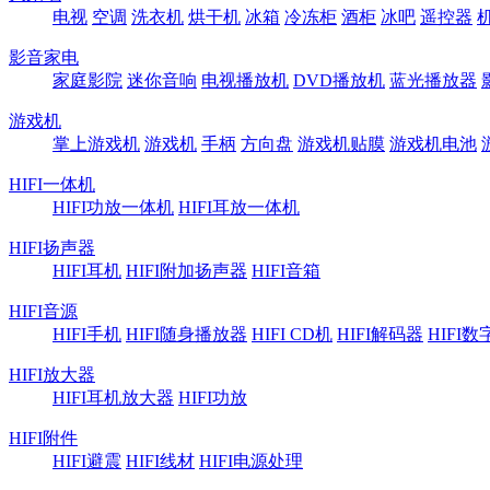
电视
空调
洗衣机
烘干机
冰箱
冷冻柜
酒柜
冰吧
遥控器
影音家电
家庭影院
迷你音响
电视播放机
DVD播放机
蓝光播放器
游戏机
掌上游戏机
游戏机
手柄
方向盘
游戏机贴膜
游戏机电池
HIFI一体机
HIFI功放一体机
HIFI耳放一体机
HIFI扬声器
HIFI耳机
HIFI附加扬声器
HIFI音箱
HIFI音源
HIFI手机
HIFI随身播放器
HIFI CD机
HIFI解码器
HIFI
HIFI放大器
HIFI耳机放大器
HIFI功放
HIFI附件
HIFI避震
HIFI线材
HIFI电源处理