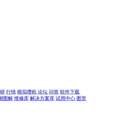
研
行情
模拟攒机
论坛
问答
软件下载
测图解
维修库
解决方案库
试用中心
图赏