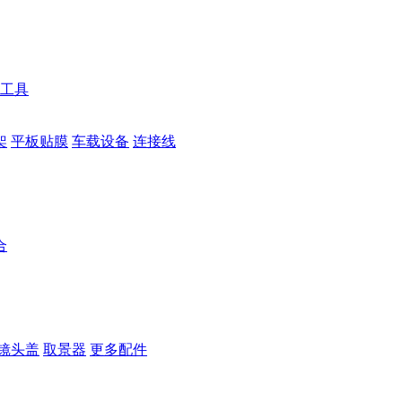
工具
架
平板贴膜
车载设备
连接线
合
镜头盖
取景器
更多配件