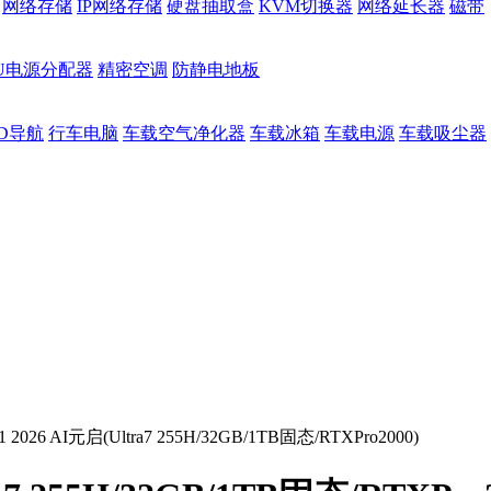
网络存储
IP网络存储
硬盘抽取盒
KVM切换器
网络延长器
磁带
DU电源分配器
精密空调
防静电地板
D导航
行车电脑
车载空气净化器
车载冰箱
车载电源
车载吸尘器
P1 2026 AI元启(Ultra7 255H/32GB/1TB固态/RTXPro2000)