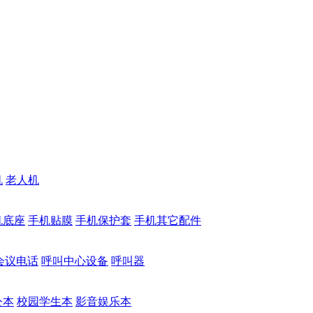
机
老人机
机底座
手机贴膜
手机保护套
手机其它配件
会议电话
呼叫中心设备
呼叫器
公本
校园学生本
影音娱乐本