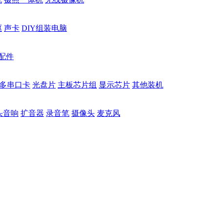
驱
声卡
DIY组装电脑
配件
多串口卡
光盘片
主板芯片组
显示芯片
其他装机
头音响
扩音器
录音笔
摄像头
麦克风