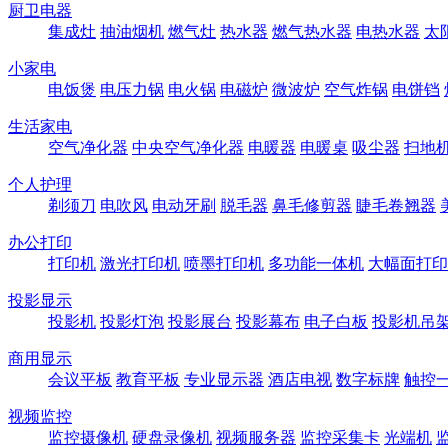
厨卫电器
集成灶
抽油烟机
燃气灶
热水器
燃气热水器
电热水器
太
小家电
电饭煲
电压力锅
电火锅
电磁炉
微波炉
空气炸锅
电饼铛
生活家电
空气净化器
中央空气净化器
电暖器
电暖桌
吸尘器
扫地
个人护理
剃须刀
电吹风
电动牙刷
脱毛器
鼻毛修剪器
睫毛卷翘器
办公打印
打印机
激光打印机
喷墨打印机
多功能一体机
大幅面打印
投影显示
投影机
投影灯泡
投影展台
投影幕布
电子白板
投影机吊
商用显示
会议平板
教育平板
专业显示器
酒店电视
数字标牌
触控
视频监控
监控摄像机
硬盘录像机
视频服务器
监控采集卡
光端机