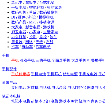
笔记本
/
超极本
/
台式电脑
平板电脑
/
智能穿戴
/
智能家居
数码相机
/
单反
/
数码摄像机
DIY硬件
/
外设
/
模拟攒机
数码产品
/
MP3
/
移动电源
大家电
/
影音电视
/
游戏机
厨卫电器
/
小家电
/
生活家电
办公打印
/
投影
/
监控
/
软件
服务器
/
网络
/
无线
/
布线
汽车
/
电动车
/
汽车电子
手机
手机
游戏手机
三防手机
全面屏手机
大屏手机
折叠屏手
手机配件
手机稳定器
手机电池
手机耳机
移动电源
手机充电器
手
通讯产品
集团电话
对讲机
电话机
电话录音
电话IT伴侣
网络电话
笔记本电脑
笔记本电脑
超极本
2合1电脑
游戏本
时尚轻薄本
商务办