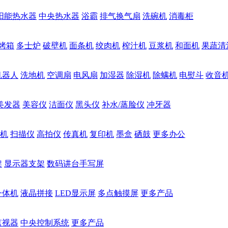
阳能热水器
中央热水器
浴霸
排气换气扇
洗碗机
消毒柜
烤箱
多士炉
破壁机
面条机
绞肉机
榨汁机
豆浆机
和面机
果蔬清
机器人
洗地机
空调扇
电风扇
加湿器
除湿机
除螨机
电熨斗
收音
美发器
美容仪
洁面仪
黑头仪
补水/蒸脸仪
冲牙器
机
扫描仪
高拍仪
传真机
复印机
墨盒
硒鼓
更多办公
架
显示器支架
数码讲台手写屏
一体机
液晶拼接
LED显示屏
多点触摸屏
更多产品
监视器
中央控制系统
更多产品