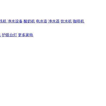
洗机
净水设备
酸奶机
电水壶
净水器
饮水机
咖啡机
机
护眼台灯
更多家电