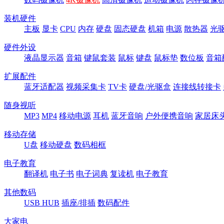
装机硬件
主板
显卡
CPU
内存
硬盘
固态硬盘
机箱
电源
散热器
光
硬件外设
液晶显示器
音箱
键鼠套装
鼠标
键盘
鼠标垫
数位板
音箱
扩展配件
蓝牙适配器
视频采集卡
TV卡
硬盘/光驱盒
连接线转接卡
随身视听
MP3
MP4
移动电源
耳机
蓝牙音响
户外便携音响
家居床
移动存储
U盘
移动硬盘
数码相框
电子教育
翻译机
电子书
电子词典
复读机
电子教育
其他数码
USB HUB
插座/排插
数码配件
大家电