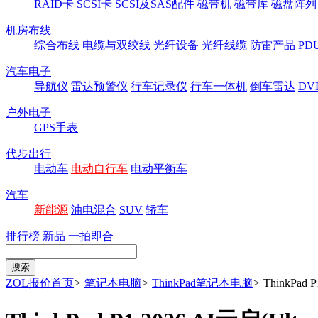
RAID卡
SCSI卡
SCSI及SAS配件
磁带机
磁带库
磁盘阵列
机房布线
综合布线
电缆与双绞线
光纤设备
光纤线缆
防雷产品
P
汽车电子
导航仪
雷达预警仪
行车记录仪
行车一体机
倒车雷达
DV
户外电子
GPS手表
代步出行
电动车
电动自行车
电动平衡车
汽车
新能源
油电混合
SUV
轿车
排行榜
新品
一拍即合
ZOL报价首页
>
笔记本电脑
>
ThinkPad笔记本电脑
>
ThinkPad 