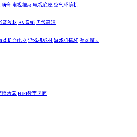
机顶盒
电视挂架
电视底座
空气环境机
影音线材
AV音箱
无线高清
游戏机充电器
游戏机线材
游戏机摇杆
游戏周边
数字播放器
HIFI数字界面