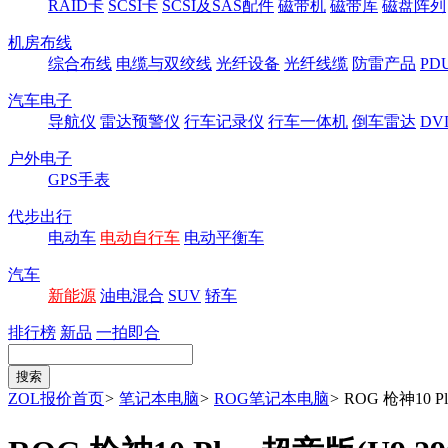
RAID卡
SCSI卡
SCSI及SAS配件
磁带机
磁带库
磁盘阵列
机房布线
综合布线
电缆与双绞线
光纤设备
光纤线缆
防雷产品
P
汽车电子
导航仪
雷达预警仪
行车记录仪
行车一体机
倒车雷达
DV
户外电子
GPS手表
代步出行
电动车
电动自行车
电动平衡车
汽车
新能源
油电混合
SUV
轿车
排行榜
新品
一拍即合
ZOL报价首页
>
笔记本电脑
>
ROG笔记本电脑
>
ROG 枪神10 Pl