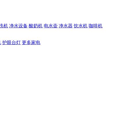
洗机
净水设备
酸奶机
电水壶
净水器
饮水机
咖啡机
机
护眼台灯
更多家电