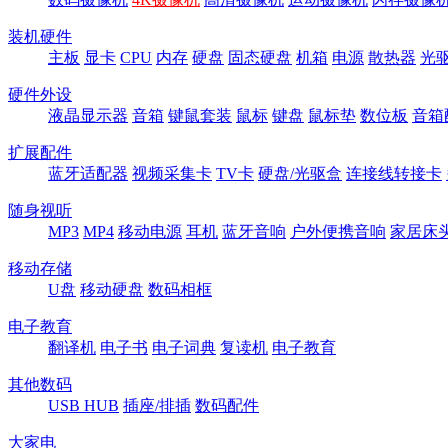
装机硬件
主板
显卡
CPU
内存
硬盘
固态硬盘
机箱
电源
散热器
光
硬件外设
液晶显示器
音箱
键鼠套装
鼠标
键盘
鼠标垫
数位板
音箱
扩展配件
蓝牙适配器
视频采集卡
TV卡
硬盘/光驱盒
连接线转接卡
随身视听
MP3
MP4
移动电源
耳机
蓝牙音响
户外便携音响
家居床
移动存储
U盘
移动硬盘
数码相框
电子教育
翻译机
电子书
电子词典
复读机
电子教育
其他数码
USB HUB
插座/排插
数码配件
大家电