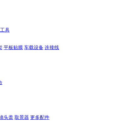
工具
架
平板贴膜
车载设备
连接线
合
镜头盖
取景器
更多配件