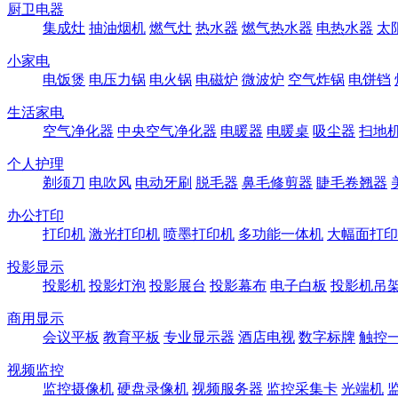
厨卫电器
集成灶
抽油烟机
燃气灶
热水器
燃气热水器
电热水器
太
小家电
电饭煲
电压力锅
电火锅
电磁炉
微波炉
空气炸锅
电饼铛
生活家电
空气净化器
中央空气净化器
电暖器
电暖桌
吸尘器
扫地
个人护理
剃须刀
电吹风
电动牙刷
脱毛器
鼻毛修剪器
睫毛卷翘器
办公打印
打印机
激光打印机
喷墨打印机
多功能一体机
大幅面打印
投影显示
投影机
投影灯泡
投影展台
投影幕布
电子白板
投影机吊
商用显示
会议平板
教育平板
专业显示器
酒店电视
数字标牌
触控
视频监控
监控摄像机
硬盘录像机
视频服务器
监控采集卡
光端机