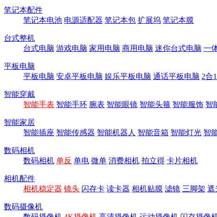
笔记本配件
笔记本电池
电源适配器
笔记本包
扩展坞
笔记本膜
台式整机
台式电脑
游戏电脑
家用电脑
商用电脑
迷你台式电脑
一
平板电脑
平板电脑
安卓平板电脑
娱乐平板电脑
通话平板电脑
2合
智能穿戴
智能手表
智能手环
腕表
智能眼镜
智能头箍
智能服饰
智
智能家居
智能插座
智能传感器
智能机器人
智能音箱
智能灯光
智
数码相机
数码相机
单反
单电
微单
消费相机
拍立得
卡片相机
相机配件
相机稳定器
镜头
闪存卡
读卡器
相机贴膜
滤镜
三脚架
遮
数码摄像机
数码摄像机
4K摄像机
高清摄像机
运动摄像机
闪存摄像