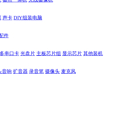
驱
声卡
DIY组装电脑
配件
多串口卡
光盘片
主板芯片组
显示芯片
其他装机
头音响
扩音器
录音笔
摄像头
麦克风