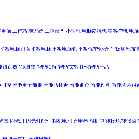
体电脑
工作站
准系统
工控设备
小型机
电脑终端机
瘦客户机
电脑
1平板电脑
商务平板电脑
平板电脑包
平板保护套/壳
平板底座/支
能跟踪器
VR眼镜
智能项链
智能戒指
其他智能产品
能门控
智能电子猫眼
智能马桶盖
智能窗帘
智能创意
智能套装组
光罩
闪光灯
闪光灯配件
相机电池
充电器
相机包
转接环/转接筒
机
摄照一体机
无线摄像机