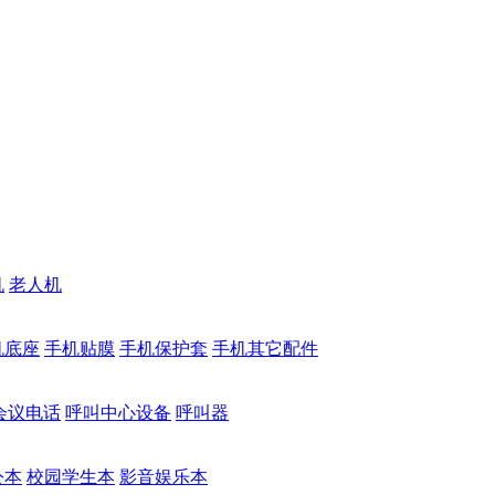
机
老人机
机底座
手机贴膜
手机保护套
手机其它配件
会议电话
呼叫中心设备
呼叫器
公本
校园学生本
影音娱乐本