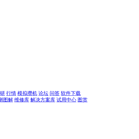
研
行情
模拟攒机
论坛
问答
软件下载
测图解
维修库
解决方案库
试用中心
图赏