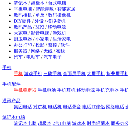
笔记本
/
超极本
/
台式电脑
平板电脑
/
智能穿戴
/
智能家居
数码相机
/
单反
/
数码摄像机
DIY硬件
/
外设
/
模拟攒机
数码产品
/
MP3
/
移动电源
大家电
/
影音电视
/
游戏机
厨卫电器
/
小家电
/
生活家电
办公打印
/
投影
/
监控
/
软件
服务器
/
网络
/
无线
/
布线
汽车
/
电动车
/
汽车电子
手机
手机
游戏手机
三防手机
全面屏手机
大屏手机
折叠屏手
手机配件
手机稳定器
手机电池
手机耳机
移动电源
手机充电器
手
通讯产品
集团电话
对讲机
电话机
电话录音
电话IT伴侣
网络电话
笔记本电脑
笔记本电脑
超极本
2合1电脑
游戏本
时尚轻薄本
商务办