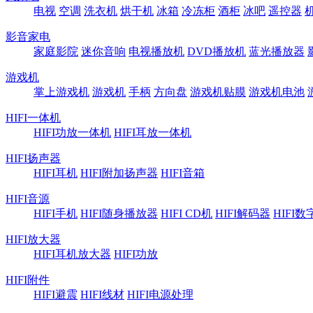
电视
空调
洗衣机
烘干机
冰箱
冷冻柜
酒柜
冰吧
遥控器
影音家电
家庭影院
迷你音响
电视播放机
DVD播放机
蓝光播放器
游戏机
掌上游戏机
游戏机
手柄
方向盘
游戏机贴膜
游戏机电池
HIFI一体机
HIFI功放一体机
HIFI耳放一体机
HIFI扬声器
HIFI耳机
HIFI附加扬声器
HIFI音箱
HIFI音源
HIFI手机
HIFI随身播放器
HIFI CD机
HIFI解码器
HIFI
HIFI放大器
HIFI耳机放大器
HIFI功放
HIFI附件
HIFI避震
HIFI线材
HIFI电源处理