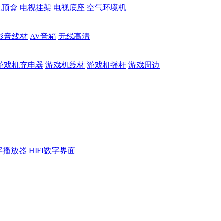
机顶盒
电视挂架
电视底座
空气环境机
影音线材
AV音箱
无线高清
游戏机充电器
游戏机线材
游戏机摇杆
游戏周边
数字播放器
HIFI数字界面