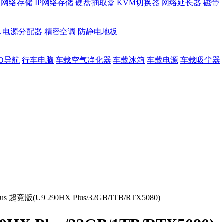
网络存储
IP网络存储
硬盘抽取盒
KVM切换器
网络延长器
磁带
DU电源分配器
精密空调
防静电地板
D导航
行车电脑
车载空气净化器
车载冰箱
车载电源
车载吸尘器
us 超竞版(U9 290HX Plus/32GB/1TB/RTX5080)