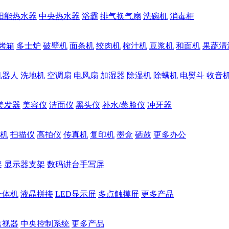
阳能热水器
中央热水器
浴霸
排气换气扇
洗碗机
消毒柜
烤箱
多士炉
破壁机
面条机
绞肉机
榨汁机
豆浆机
和面机
果蔬清
机器人
洗地机
空调扇
电风扇
加湿器
除湿机
除螨机
电熨斗
收音
美发器
美容仪
洁面仪
黑头仪
补水/蒸脸仪
冲牙器
机
扫描仪
高拍仪
传真机
复印机
墨盒
硒鼓
更多办公
架
显示器支架
数码讲台手写屏
一体机
液晶拼接
LED显示屏
多点触摸屏
更多产品
监视器
中央控制系统
更多产品