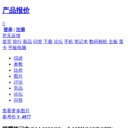
产品报价

登录
|
注册
意见反馈
首页
排行
新品
问答
下载
论坛
手机
笔记本
数码相机
主板
显
卡
平板电脑
综述
参数
比价
图片
讨论
竞品
论坛
问答
查看更多图片
参考价
￥
4977