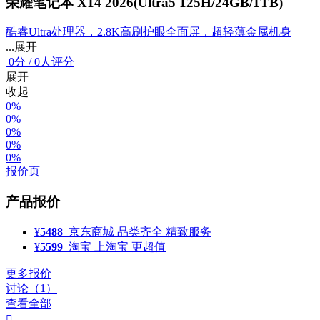
荣耀笔记本 X14 2026(Ultra5 125H/24GB/1TB)
酷睿Ultra处理器，2.8K高刷护眼全面屏，超轻薄金属机身
...展开
0
分
/
0人评分
展开
收起
0%
0%
0%
0%
0%
报价页
产品报价
¥
5488
京东商城
品类齐全 精致服务
¥
5599
淘宝
上淘宝 更超值
更多报价
讨论（1）
查看全部
