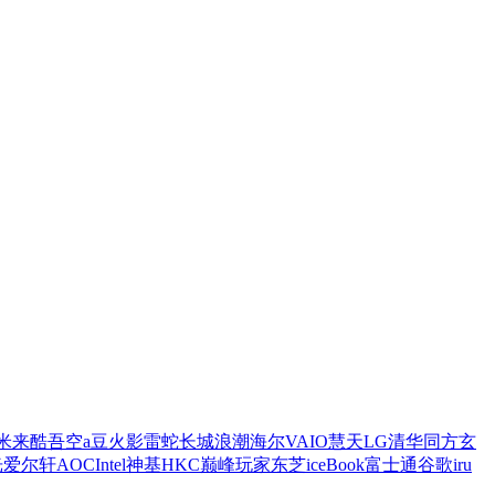
米
来酷
吾空
a豆
火影
雷蛇
长城
浪潮
海尔
VAIO
慧天
LG
清华同方
玄
光
爱尔轩
AOC
Intel
神基
HKC
巅峰玩家
东芝
iceBook
富士通
谷歌
iru