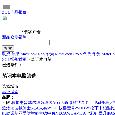
ZOL产品报价
下载客户端
新品众测福利
联想
苹果 MacBook Neo
华为 MateBook Pro S
华为
华为 MateBo
ZOL报价首页
>
笔记本电脑
已选条件：
笔记本电脑筛选
选择城市
高级搜索
品牌：
不限
联想
惠普
戴尔
华为
华硕
Acer宏碁
微软
苹果
ThinkPad
外星人
派
炫龙
技械骑士
未来人类
WIKO
技嘉
壹号本
HUWI
松下
中柏
酷比
皓勤
诺基亚
爱簿智能
宝德
中兴
NEC
AWO
AVITA
七彩虹
攀升IPA