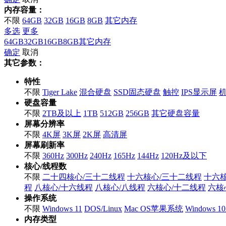
内存容量：
不限
64GB
32GB
16GB
8GB
其它内存
多选
更多
64GB
32GB
16GB
8GB
其它内存
确定
取消
其它参数：
特性
不限
Tiger Lake
混合硬盘
SSD固态硬盘
触控
IPS显示屏
硬盘容量
不限
2TB及以上
1TB
512GB
256GB
其它硬盘容量
屏幕分辨率
不限
4K屏
3K屏
2K屏
高清屏
屏幕刷新率
不限
360Hz
300Hz
240Hz
165Hz
144Hz
120Hz及以下
核心/线程数
不限
二十四核心/三十二线程
十六核心/三十二线程
十六
程
八核心/十六线程
八核心/八线程
六核心/十二线程
六核
操作系统
不限
Windows 11
DOS/Linux
Mac OS苹果系统
Windows 
内存类型