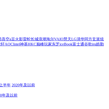
酷
吾空
a豆
火影
雷蛇
长城
浪潮
海尔
VAIO
慧天
LG
清华同方
玄派
炫
尔轩
AOC
Intel
神基
HKC
巅峰玩家
东芝
iceBook
富士通
谷歌
iru
皓勤
年上半年
2020年及以前
20年及以前