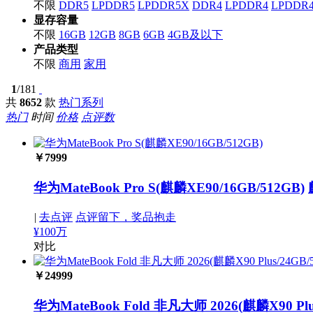
不限
DDR5
LPDDR5
LPDDR5X
DDR4
LPDDR4
LPDDR
显存容量
不限
16GB
12GB
8GB
6GB
4GB及以下
产品类型
不限
商用
家用
1
/181
共
8652
款
热门系列
热门
时间
价格
点评数
￥
7999
华为MateBook Pro S(麒麟XE90/16GB/512GB)
|
去点评
点评留下，奖品抱走
¥100万
对比
￥
24999
华为MateBook Fold 非凡大师 2026(麒麟X90 Plus