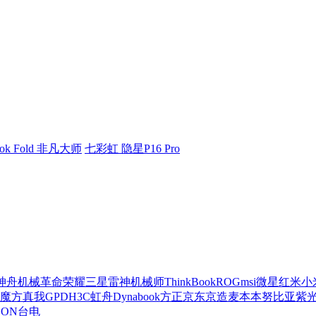
ok Fold 非凡大师
七彩虹 隐星P16 Pro
神舟
机械革命
荣耀
三星
雷神
机械师
ThinkBook
ROG
msi微星
红米
小
魔方
真我
GPD
H3C
虹舟
Dynabook
方正
京东京造
麦本本
努比亚
紫
SON
台电