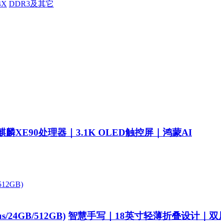
4X
DDR3及其它
麒麟XE90处理器｜3.1K OLED触控屏｜鸿蒙AI
/24GB/512GB)
智慧手写｜18英寸轻薄折叠设计｜双