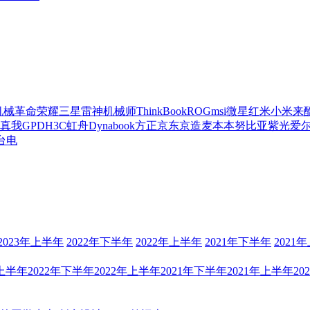
机械革命
荣耀
三星
雷神
机械师
ThinkBook
ROG
msi微星
红米
小米
来
真我
GPD
H3C
虹舟
Dynabook
方正
京东京造
麦本本
努比亚
紫光
爱
台电
2023年上半年
2022年下半年
2022年上半年
2021年下半年
2021
年上半年
2022年下半年
2022年上半年
2021年下半年
2021年上半年
20