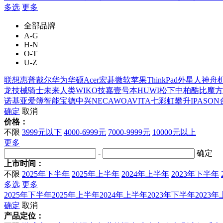
多选
更多
全部品牌
A-G
H-N
O-T
U-Z
联想
惠普
戴尔
华为
华硕
Acer宏碁
微软
苹果
ThinkPad
外星人
神舟
龙
技械骑士
未来人类
WIKO
技嘉
壹号本
HUWI
松下
中柏
酷比魔方
诺基亚
爱簿智能
宝德
中兴
NEC
AWO
AVITA
七彩虹
攀升IPASON
确定
取消
价格：
不限
3999元以下
4000-6999元
7000-9999元
10000元以上
更多
-
确定
上市时间：
不限
2025年下半年
2025年上半年
2024年上半年
2023年下半年
多选
更多
2025年下半年
2025年上半年
2024年上半年
2023年下半年
2023
确定
取消
产品定位：