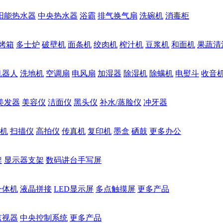
阳能热水器
中央热水器
浴霸
排气换气扇
洗碗机
消毒柜
烤箱
多士炉
破壁机
面条机
绞肉机
榨汁机
豆浆机
和面机
果蔬清
机器人
洗地机
空调扇
电风扇
加湿器
除湿机
除螨机
电熨斗
收音
美发器
美容仪
洁面仪
黑头仪
补水/蒸脸仪
冲牙器
机
扫描仪
高拍仪
传真机
复印机
墨盒
硒鼓
更多办公
架
显示器支架
数码讲台手写屏
一体机
液晶拼接
LED显示屏
多点触摸屏
更多产品
监视器
中央控制系统
更多产品