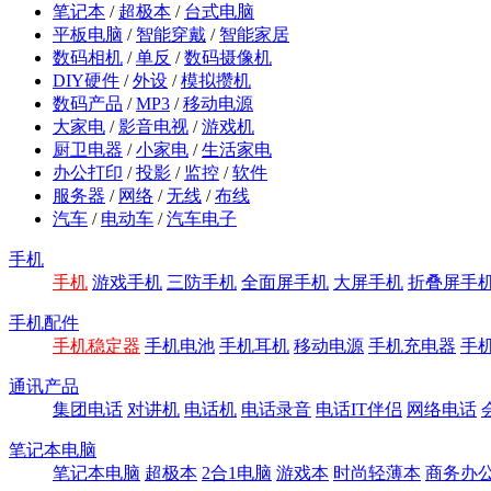
笔记本
/
超极本
/
台式电脑
平板电脑
/
智能穿戴
/
智能家居
数码相机
/
单反
/
数码摄像机
DIY硬件
/
外设
/
模拟攒机
数码产品
/
MP3
/
移动电源
大家电
/
影音电视
/
游戏机
厨卫电器
/
小家电
/
生活家电
办公打印
/
投影
/
监控
/
软件
服务器
/
网络
/
无线
/
布线
汽车
/
电动车
/
汽车电子
手机
手机
游戏手机
三防手机
全面屏手机
大屏手机
折叠屏手
手机配件
手机稳定器
手机电池
手机耳机
移动电源
手机充电器
手
通讯产品
集团电话
对讲机
电话机
电话录音
电话IT伴侣
网络电话
笔记本电脑
笔记本电脑
超极本
2合1电脑
游戏本
时尚轻薄本
商务办