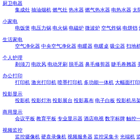
厨卫电器
集成灶
抽油烟机
燃气灶
热水器
燃气热水器
电热水器
太
小家电
电饭煲
电压力锅
电火锅
电磁炉
微波炉
空气炸锅
电饼铛
生活家电
空气净化器
中央空气净化器
电暖器
电暖桌
吸尘器
扫地
个人护理
剃须刀
电吹风
电动牙刷
脱毛器
鼻毛修剪器
睫毛卷翘器
办公打印
打印机
激光打印机
喷墨打印机
多功能一体机
大幅面打印
投影显示
投影机
投影灯泡
投影展台
投影幕布
电子白板
投影机吊
商用显示
会议平板
教育平板
专业显示器
酒店电视
数字标牌
触控
视频监控
监控摄像机
硬盘录像机
视频服务器
监控采集卡
光端机