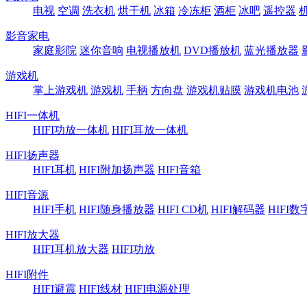
电视
空调
洗衣机
烘干机
冰箱
冷冻柜
酒柜
冰吧
遥控器
影音家电
家庭影院
迷你音响
电视播放机
DVD播放机
蓝光播放器
游戏机
掌上游戏机
游戏机
手柄
方向盘
游戏机贴膜
游戏机电池
HIFI一体机
HIFI功放一体机
HIFI耳放一体机
HIFI扬声器
HIFI耳机
HIFI附加扬声器
HIFI音箱
HIFI音源
HIFI手机
HIFI随身播放器
HIFI CD机
HIFI解码器
HIFI
HIFI放大器
HIFI耳机放大器
HIFI功放
HIFI附件
HIFI避震
HIFI线材
HIFI电源处理