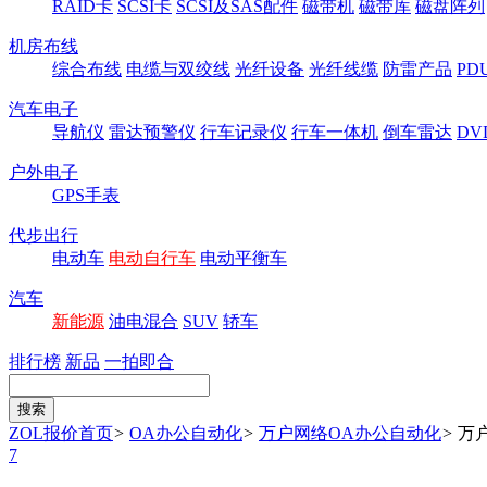
RAID卡
SCSI卡
SCSI及SAS配件
磁带机
磁带库
磁盘阵列
机房布线
综合布线
电缆与双绞线
光纤设备
光纤线缆
防雷产品
P
汽车电子
导航仪
雷达预警仪
行车记录仪
行车一体机
倒车雷达
DV
户外电子
GPS手表
代步出行
电动车
电动自行车
电动平衡车
汽车
新能源
油电混合
SUV
轿车
排行榜
新品
一拍即合
ZOL报价首页
>
OA办公自动化
>
万户网络OA办公自动化
>
万户
7