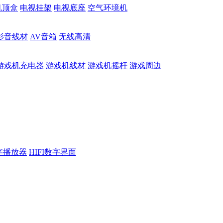
机顶盒
电视挂架
电视底座
空气环境机
影音线材
AV音箱
无线高清
游戏机充电器
游戏机线材
游戏机摇杆
游戏周边
数字播放器
HIFI数字界面