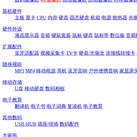
装机硬件
主板
显卡
CPU
内存
硬盘
固态硬盘
机箱
电源
散热器
光
硬件外设
液晶显示器
音箱
键鼠套装
鼠标
键盘
鼠标垫
数位板
音箱
扩展配件
蓝牙适配器
视频采集卡
TV卡
硬盘/光驱盒
连接线转接卡
随身视听
MP3
MP4
移动电源
耳机
蓝牙音响
户外便携音响
家居床
移动存储
U盘
移动硬盘
数码相框
电子教育
翻译机
电子书
电子词典
复读机
电子教育
其他数码
USB HUB
插座/排插
数码配件
大家电