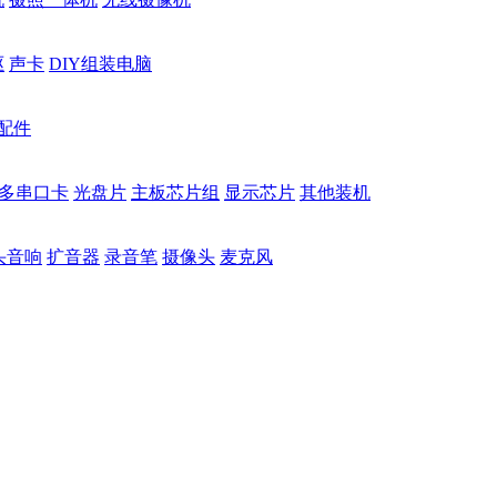
驱
声卡
DIY组装电脑
配件
多串口卡
光盘片
主板芯片组
显示芯片
其他装机
头音响
扩音器
录音笔
摄像头
麦克风