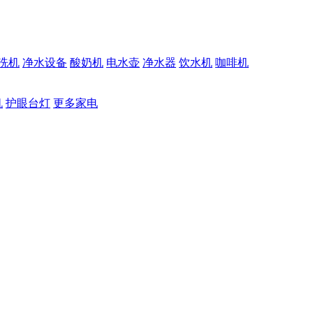
洗机
净水设备
酸奶机
电水壶
净水器
饮水机
咖啡机
机
护眼台灯
更多家电