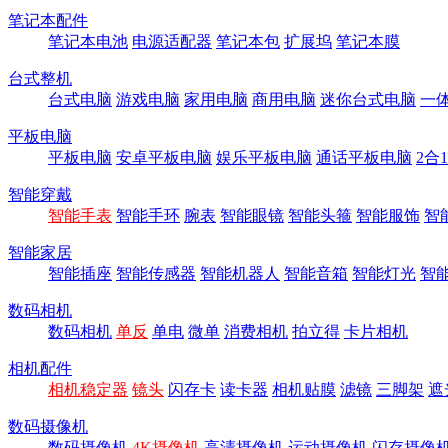
笔记本配件
笔记本电池
电源适配器
笔记本包
扩展坞
笔记本膜
台式整机
台式电脑
游戏电脑
家用电脑
商用电脑
迷你台式电脑
一
平板电脑
平板电脑
安卓平板电脑
娱乐平板电脑
通话平板电脑
2合
智能穿戴
智能手表
智能手环
腕表
智能眼镜
智能头箍
智能服饰
智
智能家居
智能插座
智能传感器
智能机器人
智能音箱
智能灯光
智
数码相机
数码相机
单反
单电
微单
消费相机
拍立得
卡片相机
相机配件
相机稳定器
镜头
闪存卡
读卡器
相机贴膜
滤镜
三脚架
遮
数码摄像机
数码摄像机
4K摄像机
高清摄像机
运动摄像机
闪存摄像