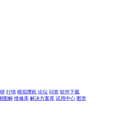
研
行情
模拟攒机
论坛
问答
软件下载
测图解
维修库
解决方案库
试用中心
图赏