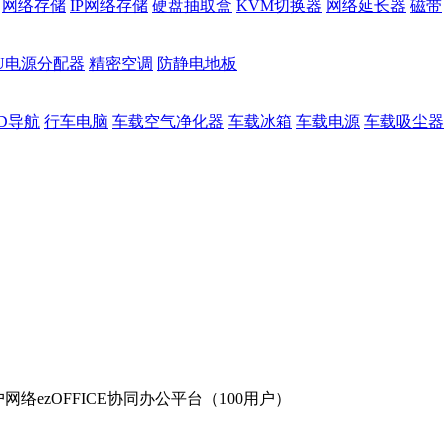
网络存储
IP网络存储
硬盘抽取盒
KVM切换器
网络延长器
磁带
DU电源分配器
精密空调
防静电地板
D导航
行车电脑
车载空气净化器
车载冰箱
车载电源
车载吸尘器
网络ezOFFICE协同办公平台（100用户）