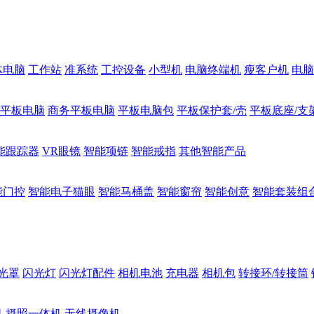
体电脑
工作站
准系统
工控设备
小型机
电脑终端机
瘦客户机
电脑
1平板电脑
商务平板电脑
平板电脑包
平板保护套/壳
平板底座/支
能跟踪器
VR眼镜
智能项链
智能戒指
其他智能产品
能门控
智能电子猫眼
智能马桶盖
智能窗帘
智能创意
智能套装组
光罩
闪光灯
闪光灯配件
相机电池
充电器
相机包
转接环/转接筒
机
摄照一体机
无线摄像机