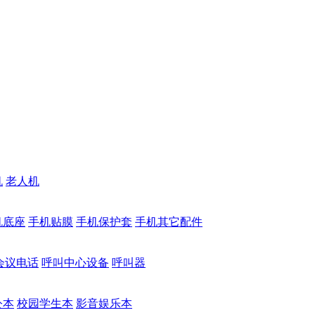
机
老人机
机底座
手机贴膜
手机保护套
手机其它配件
会议电话
呼叫中心设备
呼叫器
公本
校园学生本
影音娱乐本