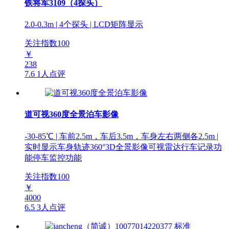
铁将军3109（4探头）
2.0-0.3m | 4个探头 | LCD矩阵显示
关注指数
100
￥
238
7.6
1人点评
道可视360度全景泊车影像
-30-85℃ | 车前2.5m，车后3.5m，车身左右两侧各2.5m |
实时显示车身轨迹360°3D全景影像可视雷达行车记录功
能停车监控功能
关注指数
100
￥
4000
6.5
3人点评