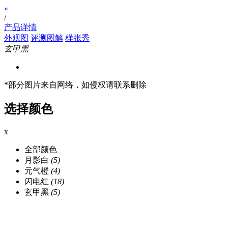
«
/
产品详情
外观图
评测图解
样张秀
玄甲黑
*部分图片来自网络，如侵权请联系删除
选择颜色
x
全部颜色
月影白
(5)
元气橙
(4)
闪电红
(18)
玄甲黑
(5)