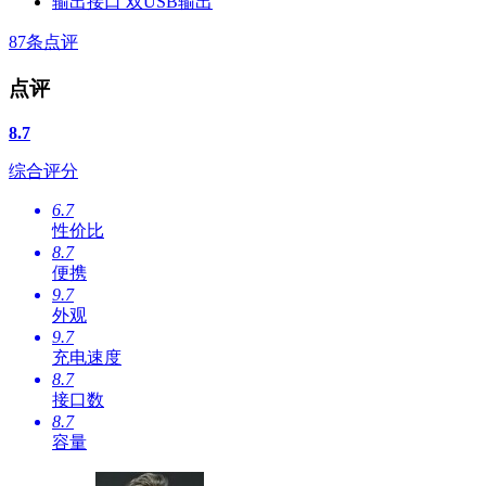
输出接口
双USB输出
87
条点评
点评
8.7
综合评分
6.7
性价比
8.7
便携
9.7
外观
9.7
充电速度
8.7
接口数
8.7
容量