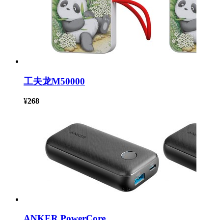
工夫龙M50000
¥
268
ANKER PowerCore