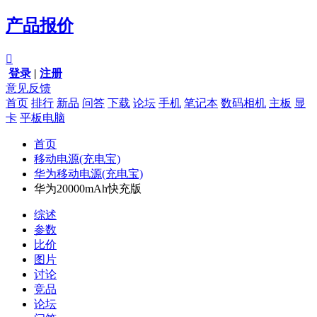
产品报价

登录
|
注册
意见反馈
首页
排行
新品
问答
下载
论坛
手机
笔记本
数码相机
主板
显
卡
平板电脑
首页
移动电源(充电宝)
华为移动电源(充电宝)
华为20000mAh快充版
综述
参数
比价
图片
讨论
竞品
论坛