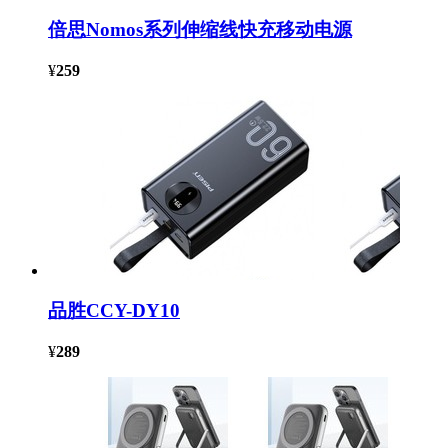
倍思Nomos系列伸缩线快充移动电源
¥
259
品胜CCY-DY10
¥
289