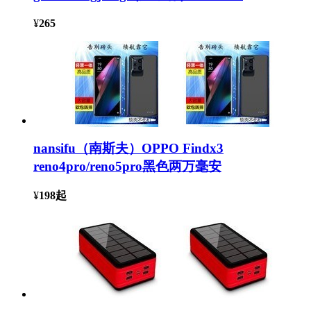
¥
265
nansifu（南斯夫）OPPO Findx3
reno4pro/reno5pro黑色两万毫安
¥
198
起