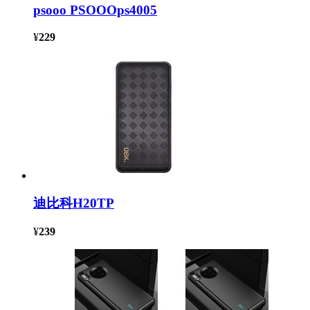
psooo PSOOOps4005
¥
229
迪比科H20TP
¥
239