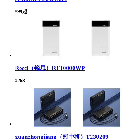
¥
99
起
Recci（锐思）RT10000WP
¥
268
guanzhongjiang（冠中将）T230209