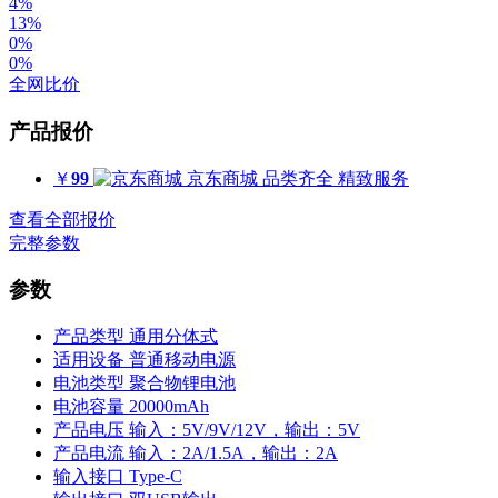
4%
13%
0%
0%
全网比价
产品报价
￥
99
京东商城
品类齐全 精致服务
查看全部报价
完整参数
参数
产品类型
通用分体式
适用设备
普通移动电源
电池类型
聚合物锂电池
电池容量
20000mAh
产品电压
输入：5V/9V/12V，输出：5V
产品电流
输入：2A/1.5A，输出：2A
输入接口
Type-C