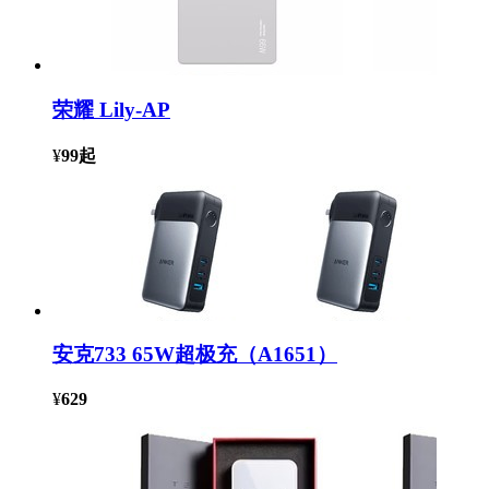
荣耀 Lily-AP
¥
99
起
安克733 65W超极充（A1651）
¥
629