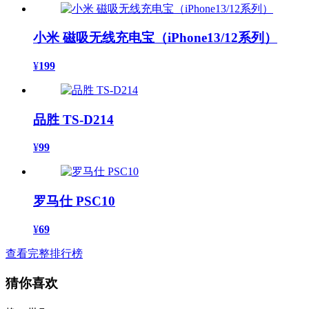
小米 磁吸无线充电宝（iPhone13/12系列）
¥
199
品胜 TS-D214
¥
99
罗马仕 PSC10
¥
69
查看完整排行榜
猜你喜欢