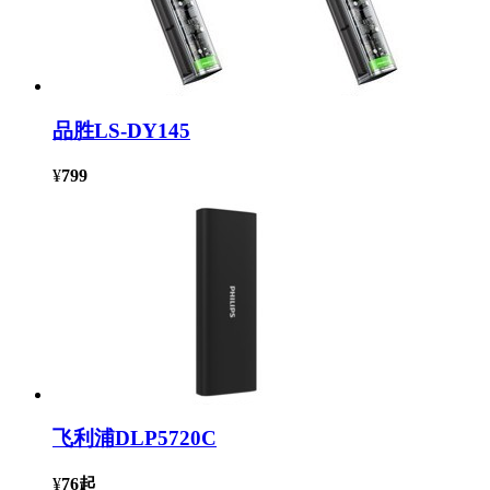
品胜LS-DY145
¥
799
飞利浦DLP5720C
¥
76
起