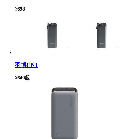
¥
698
羽博EN1
¥
649
起