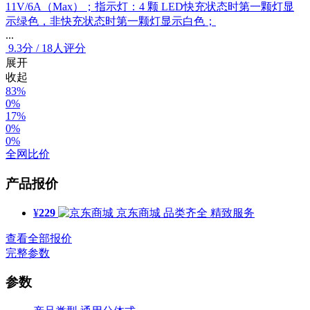
11V/6A（Max）；指示灯：4 颗 LED快充状态时第一颗灯显
示绿色，非快充状态时第一颗灯显示白色；
...
9.3
分
/
18人评分
展开
收起
83%
0%
17%
0%
0%
全网比价
产品报价
¥
229
京东商城
品类齐全 精致服务
查看全部报价
完整参数
参数