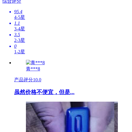
综合评分
95.4
4-5星
1.1
3-4星
3.5
2-3星
0
1-2星
青***8
产品评分
10.0
虽然价格不便宜，但是...