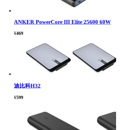
ANKER PowerCore III Elite 25600 60W
¥
469
迪比科H32
¥
599