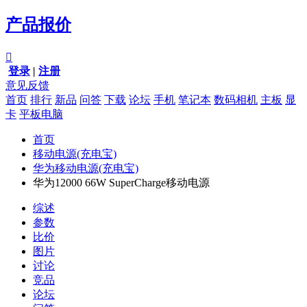
产品报价

登录
|
注册
意见反馈
首页
排行
新品
问答
下载
论坛
手机
笔记本
数码相机
主板
显
卡
平板电脑
首页
移动电源(充电宝)
华为移动电源(充电宝)
华为12000 66W SuperCharge移动电源
综述
参数
比价
图片
讨论
竞品
论坛