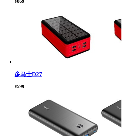
¥
869
多马士D27
¥
599