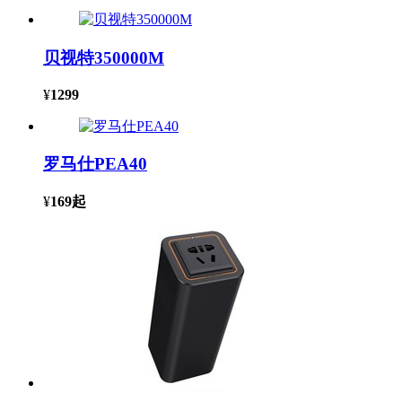
贝视特350000M
¥
1299
罗马仕PEA40
¥
169
起