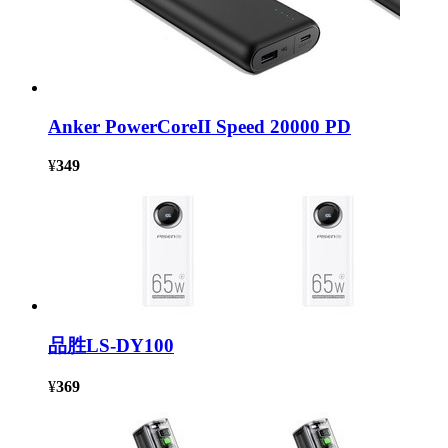
Anker PowerCoreII Speed 20000 PD
¥
349
品胜LS-DY100
¥
369