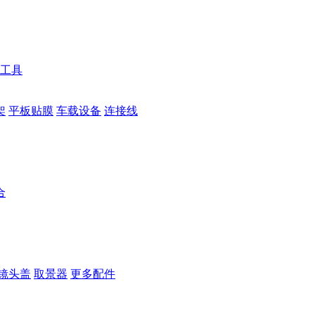
工具
架
平板贴膜
车载设备
连接线
合
镜头盖
取景器
更多配件