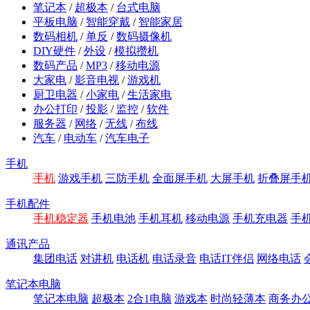
笔记本
/
超极本
/
台式电脑
平板电脑
/
智能穿戴
/
智能家居
数码相机
/
单反
/
数码摄像机
DIY硬件
/
外设
/
模拟攒机
数码产品
/
MP3
/
移动电源
大家电
/
影音电视
/
游戏机
厨卫电器
/
小家电
/
生活家电
办公打印
/
投影
/
监控
/
软件
服务器
/
网络
/
无线
/
布线
汽车
/
电动车
/
汽车电子
手机
手机
游戏手机
三防手机
全面屏手机
大屏手机
折叠屏手
手机配件
手机稳定器
手机电池
手机耳机
移动电源
手机充电器
手
通讯产品
集团电话
对讲机
电话机
电话录音
电话IT伴侣
网络电话
笔记本电脑
笔记本电脑
超极本
2合1电脑
游戏本
时尚轻薄本
商务办