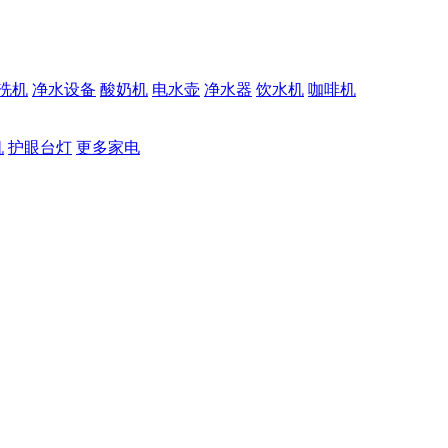
洗机
净水设备
酸奶机
电水壶
净水器
饮水机
咖啡机
机
护眼台灯
更多家电