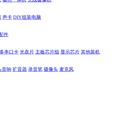
驱
声卡
DIY组装电脑
配件
多串口卡
光盘片
主板芯片组
显示芯片
其他装机
头音响
扩音器
录音笔
摄像头
麦克风