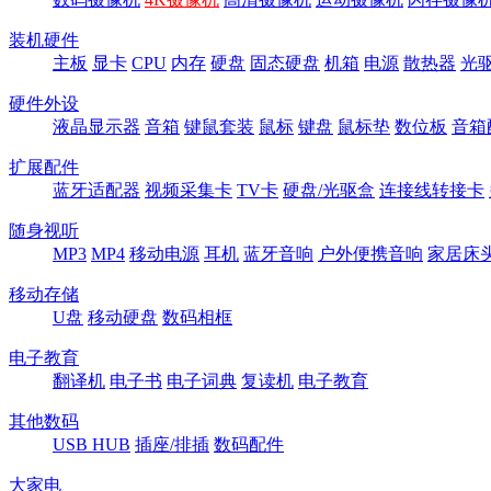
装机硬件
主板
显卡
CPU
内存
硬盘
固态硬盘
机箱
电源
散热器
光
硬件外设
液晶显示器
音箱
键鼠套装
鼠标
键盘
鼠标垫
数位板
音箱
扩展配件
蓝牙适配器
视频采集卡
TV卡
硬盘/光驱盒
连接线转接卡
随身视听
MP3
MP4
移动电源
耳机
蓝牙音响
户外便携音响
家居床
移动存储
U盘
移动硬盘
数码相框
电子教育
翻译机
电子书
电子词典
复读机
电子教育
其他数码
USB HUB
插座/排插
数码配件
大家电