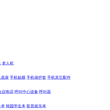
机
老人机
机底座
手机贴膜
手机保护套
手机其它配件
会议电话
呼叫中心设备
呼叫器
公本
校园学生本
影音娱乐本