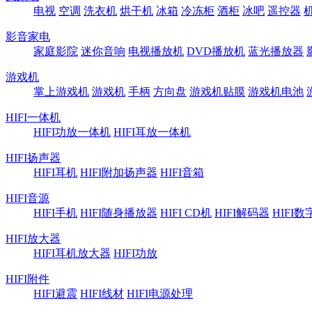
电视
空调
洗衣机
烘干机
冰箱
冷冻柜
酒柜
冰吧
遥控器
影音家电
家庭影院
迷你音响
电视播放机
DVD播放机
蓝光播放器
游戏机
掌上游戏机
游戏机
手柄
方向盘
游戏机贴膜
游戏机电池
HIFI一体机
HIFI功放一体机
HIFI耳放一体机
HIFI扬声器
HIFI耳机
HIFI附加扬声器
HIFI音箱
HIFI音源
HIFI手机
HIFI随身播放器
HIFI CD机
HIFI解码器
HIFI
HIFI放大器
HIFI耳机放大器
HIFI功放
HIFI附件
HIFI避震
HIFI线材
HIFI电源处理