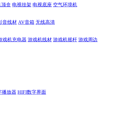
机顶盒
电视挂架
电视底座
空气环境机
影音线材
AV音箱
无线高清
游戏机充电器
游戏机线材
游戏机摇杆
游戏周边
数字播放器
HIFI数字界面