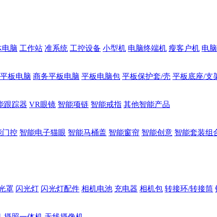
体电脑
工作站
准系统
工控设备
小型机
电脑终端机
瘦客户机
电脑
1平板电脑
商务平板电脑
平板电脑包
平板保护套/壳
平板底座/支
能跟踪器
VR眼镜
智能项链
智能戒指
其他智能产品
能门控
智能电子猫眼
智能马桶盖
智能窗帘
智能创意
智能套装组
光罩
闪光灯
闪光灯配件
相机电池
充电器
相机包
转接环/转接筒
机
摄照一体机
无线摄像机