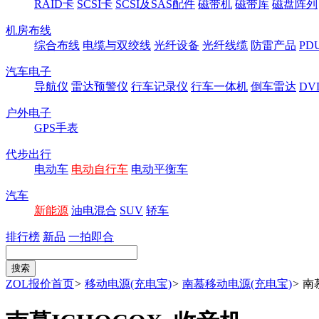
RAID卡
SCSI卡
SCSI及SAS配件
磁带机
磁带库
磁盘阵列
机房布线
综合布线
电缆与双绞线
光纤设备
光纤线缆
防雷产品
P
汽车电子
导航仪
雷达预警仪
行车记录仪
行车一体机
倒车雷达
DV
户外电子
GPS手表
代步出行
电动车
电动自行车
电动平衡车
汽车
新能源
油电混合
SUV
轿车
排行榜
新品
一拍即合
ZOL报价首页
>
移动电源(充电宝)
>
南慕移动电源(充电宝)
>
南