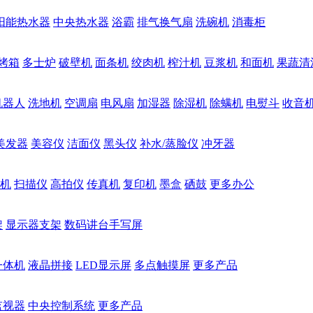
阳能热水器
中央热水器
浴霸
排气换气扇
洗碗机
消毒柜
烤箱
多士炉
破壁机
面条机
绞肉机
榨汁机
豆浆机
和面机
果蔬清
机器人
洗地机
空调扇
电风扇
加湿器
除湿机
除螨机
电熨斗
收音
美发器
美容仪
洁面仪
黑头仪
补水/蒸脸仪
冲牙器
机
扫描仪
高拍仪
传真机
复印机
墨盒
硒鼓
更多办公
架
显示器支架
数码讲台手写屏
一体机
液晶拼接
LED显示屏
多点触摸屏
更多产品
监视器
中央控制系统
更多产品