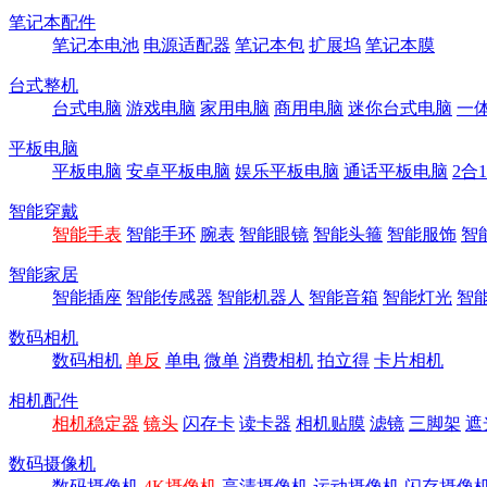
笔记本配件
笔记本电池
电源适配器
笔记本包
扩展坞
笔记本膜
台式整机
台式电脑
游戏电脑
家用电脑
商用电脑
迷你台式电脑
一
平板电脑
平板电脑
安卓平板电脑
娱乐平板电脑
通话平板电脑
2合
智能穿戴
智能手表
智能手环
腕表
智能眼镜
智能头箍
智能服饰
智
智能家居
智能插座
智能传感器
智能机器人
智能音箱
智能灯光
智
数码相机
数码相机
单反
单电
微单
消费相机
拍立得
卡片相机
相机配件
相机稳定器
镜头
闪存卡
读卡器
相机贴膜
滤镜
三脚架
遮
数码摄像机
数码摄像机
4K摄像机
高清摄像机
运动摄像机
闪存摄像