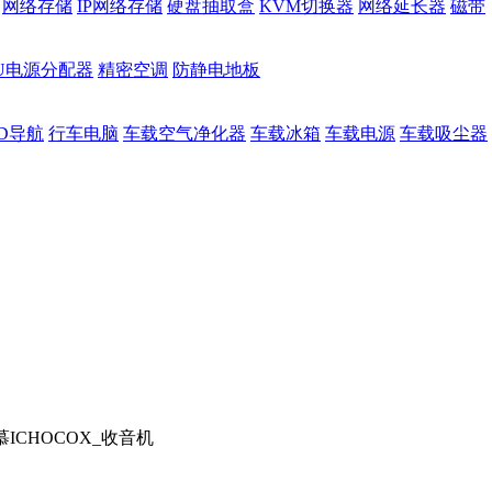
网络存储
IP网络存储
硬盘抽取盒
KVM切换器
网络延长器
磁带
DU电源分配器
精密空调
防静电地板
D导航
行车电脑
车载空气净化器
车载冰箱
车载电源
车载吸尘器
慕ICHOCOX_收音机