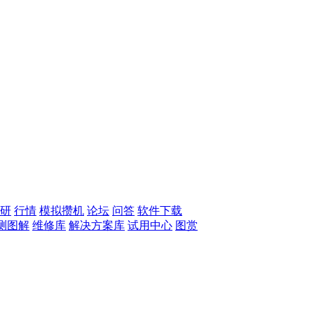
研
行情
模拟攒机
论坛
问答
软件下载
测图解
维修库
解决方案库
试用中心
图赏