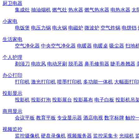
厨卫电器
集成灶
抽油烟机
燃气灶
热水器
燃气热水器
电热水器
太
小家电
电饭煲
电压力锅
电火锅
电磁炉
微波炉
空气炸锅
电饼铛
生活家电
空气净化器
中央空气净化器
电暖器
电暖桌
吸尘器
扫地
个人护理
剃须刀
电吹风
电动牙刷
脱毛器
鼻毛修剪器
睫毛卷翘器
办公打印
打印机
激光打印机
喷墨打印机
多功能一体机
大幅面打印
投影显示
投影机
投影灯泡
投影展台
投影幕布
电子白板
投影机吊
商用显示
会议平板
教育平板
专业显示器
酒店电视
数字标牌
触控
视频监控
监控摄像机
硬盘录像机
视频服务器
监控采集卡
光端机