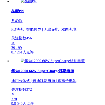
品能PN
共49款
PD快充 | 智能数显 | 无线充电 | 双向充电
关注指数
456
￥
39 - 99
8.7
261人点评
华为12000 66W SuperCharge移动电源
通用分体式 | 普通移动电源 | 锂离子电池
关注指数
372
￥
378
9.8
546人点评