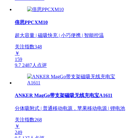
倍思PPCXM10
超大容量 | 磁吸快充 | 小巧便携 | 智能控温
关注指数
348
￥
159
9.7
2487人点评
ANKER MagGo带支架磁吸无线充电宝A1611
分体吸附式 | 普通移动电源，苹果移动电源 | 锂电池
关注指数
268
￥
249