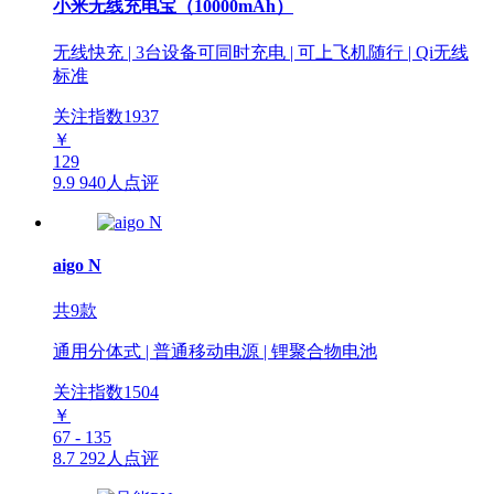
小米无线充电宝（10000mAh）
无线快充 | 3台设备可同时充电 | 可上飞机随行 | Qi无线
标准
关注指数
1937
￥
129
9.9
940人点评
aigo N
共9款
通用分体式 | 普通移动电源 | 锂聚合物电池
关注指数
1504
￥
67 - 135
8.7
292人点评