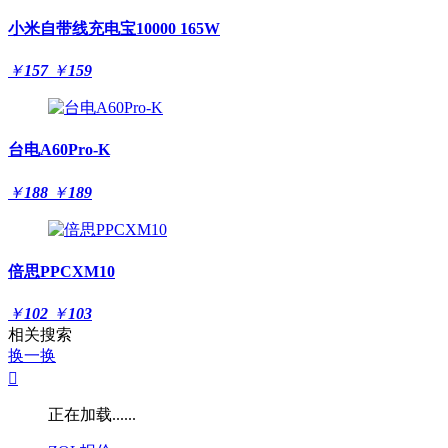
小米自带线充电宝10000 165W
￥
157
￥
159
台电A60Pro-K
￥
188
￥
189
倍思PPCXM10
￥
102
￥
103
相关搜索
换一换

正在加载......