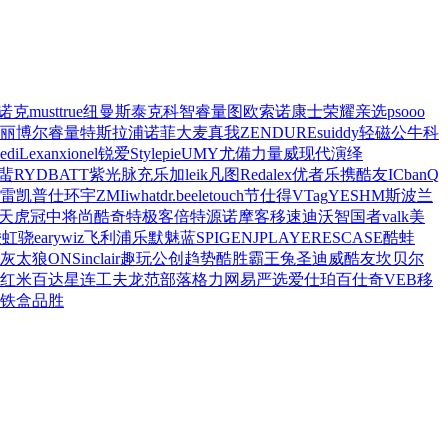
诺克
musttrue
纽曼
斯泰克
科智
睿量
图欧索
诺康士
荣耀亲选
psooo
丽博尔
睿量
特斯拉
浦诺菲
大麦
真我
ZENDURE
suiddy
轻磁
公牛
科
eed
iLexan
xionel
锐爱
Stylepie
UMY
尤備
力量威
现代演绎
蜚
RYDBATT
紫光脉充
乐加
leik
凡图
Redalex
优者
乐携
酷友
ICbanQ
雷
凯普仕
环宇
ZMI
iwhat
dr.bee
letouch
节仕得
VTag
YESHM
斯波兰
天虎
冠中将
尚酷奇
特极客
倍特源
诺摩客
移速
迪沃
智国者
valk
美
骏虹骁
eary
wiz
飞利浦
乐默
魅蓝
SPIGEN
JPLAYER
ESCASE
酷蛙
灰太狼
ON
Sinclair
趣玩
公创
趋势
酷胜
霸王兔
圣迪威
酷友
坎贝尔
红米
百达星连
工夫龙
范部落
格力
网易严选
爱仕珀
百仕奇
VEB
移
铁盒
品胜