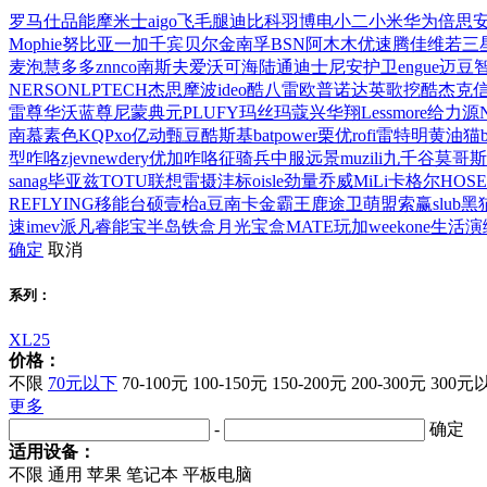
罗马仕
品能
摩米士
aigo
飞毛腿
迪比科
羽博
电小二
小米
华为
倍思
Mophie
努比亚
一加
千宾
贝尔金
南孚
BSN
阿木木
优速腾
佳维若
三
麦泡
慧多多
znnco
南斯夫
爱沃可
海陆通
迪士尼
安护卫
engue
迈豆
NERSON
LPTECH
杰思摩波
ideo
酷八
雷欧
普诺达
英歌
挖酷
杰克
雷尊
华沃
蓝尊
尼蒙
典元
PLUFY
玛丝玛蔻
兴华翔
Lessmore
给力源
南慕
素色
KQP
xo
亿动
甄豆
酷斯基
batpower
栗优
rofi
雷特明
黄油猫
型
咋咯
zjev
newdery
优加
咋咯
征骑兵
中服远景
muzili
九千谷
莫哥斯
sanag
毕亚兹
TOTU
联想
雷摄
沣标
oisle
劲量
乔威
MiLi
卡格尔
HOSE
REFLYING
移能
台硕
壹枱
a豆
南卡
金霸王
鹿途
卫萌盟
索赢
slub
黑
速
imev
派凡
睿能宝
半岛铁盒
月光宝盒
MATE
玩加
weekone
生活演
确定
取消
系列：
XL25
价格：
不限
70元以下
70-100元
100-150元
150-200元
200-300元
300元
更多
-
确定
适用设备：
不限
通用
苹果
笔记本
平板电脑