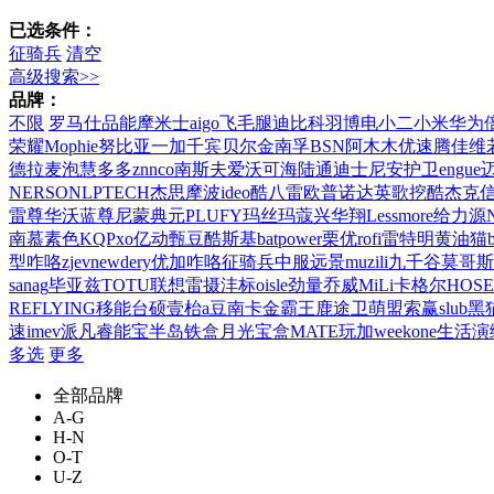
已选条件：
征骑兵
清空
高级搜索>>
品牌：
不限
罗马仕
品能
摩米士
aigo
飞毛腿
迪比科
羽博
电小二
小米
华为
荣耀
Mophie
努比亚
一加
千宾
贝尔金
南孚
BSN
阿木木
优速腾
佳维
德拉
麦泡
慧多多
znnco
南斯夫
爱沃可
海陆通
迪士尼
安护卫
engue
NERSON
LPTECH
杰思摩波
ideo
酷八
雷欧
普诺达
英歌
挖酷
杰克
雷尊
华沃
蓝尊
尼蒙
典元
PLUFY
玛丝玛蔻
兴华翔
Lessmore
给力源
南慕
素色
KQP
xo
亿动
甄豆
酷斯基
batpower
栗优
rofi
雷特明
黄油猫
型
咋咯
zjev
newdery
优加
咋咯
征骑兵
中服远景
muzili
九千谷
莫哥斯
sanag
毕亚兹
TOTU
联想
雷摄
沣标
oisle
劲量
乔威
MiLi
卡格尔
HOSE
REFLYING
移能
台硕
壹枱
a豆
南卡
金霸王
鹿途
卫萌盟
索赢
slub
黑
速
imev
派凡
睿能宝
半岛铁盒
月光宝盒
MATE
玩加
weekone
生活演
多选
更多
全部品牌
A-G
H-N
O-T
U-Z