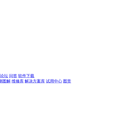
论坛
问答
软件下载
测图解
维修库
解决方案库
试用中心
图赏