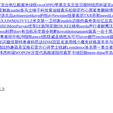
安克
台电
弘毅
紫米
绿联
vivo
OPPO
苹果
京东京造
贝视特
锐思
科诺克
m
星
魅族
zuidid
多马士
锤子科技
黄油猫
素乐
松朗尼
冇心
黑鲨
奥鹏
丽博
智选京品
aohi
neeize
bkayp
的悦dy
Newmine纽曼
索尼
TXR
苏那
ineed
iL
信
XAI
WMAO
VVLZ
米克
第一卫
邻家
mailele
迈能
尚淼
奇美拉
亿豆
高
NBEI
Motz
Paxyan
优享
EE
旌翔
灵骁
DR.REE
格电
seeda
声行者
耐鹰
沃
boxi
杉野
ifory
有当
机乐堂
盾令
韩豹
kovol
diplomat
qgek
懿真
一合十
黑
粤泰祥
牛电冲
颐电
gmcell
凯联威
圣德胜
乐可可
kivee
媚竹
epcbook
E
闪极
倍斯特
奥睿科
昂达
HNM
宫廷名派
用维
小魔夹
好格
喜羊羊与
猫比特
趣器具
宝格石
雷方心
诗梵士
锐越
Leoisilence
洛克
墨一
奥古者
绎
杰科瑞
WOPOW
次世代
风格派
陌尚
索罗卡
绿巨能
more-thing
半岛
以上