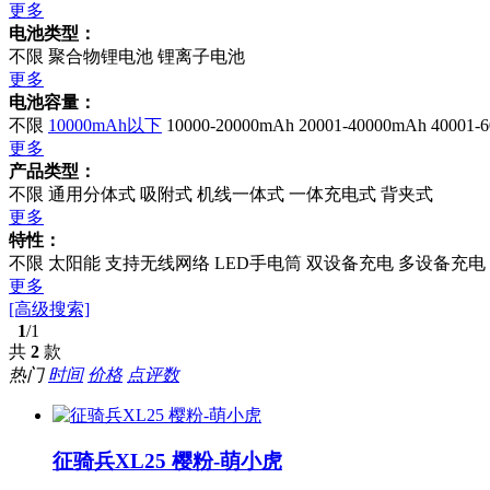
更多
电池类型：
不限
聚合物锂电池
锂离子电池
更多
电池容量：
不限
10000mAh以下
10000-20000mAh
20001-40000mAh
40001-
更多
产品类型：
不限
通用分体式
吸附式
机线一体式
一体充电式
背夹式
更多
特性：
不限
太阳能
支持无线网络
LED手电筒
双设备充电
多设备充电
更多
[高级搜索]
1
/1
共
2
款
热门
时间
价格
点评数
征骑兵XL25 樱粉-萌小虎