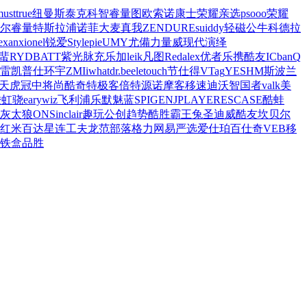
usttrue
纽曼
斯泰克
科智
睿量
图欧索
诺康士
荣耀亲选
psooo
荣耀
尔
睿量
特斯拉
浦诺菲
大麦
真我
ZENDURE
suiddy
轻磁
公牛
科德拉
exan
xionel
锐爱
Stylepie
UMY
尤備
力量威
现代演绎
蜚
RYDBATT
紫光脉充
乐加
leik
凡图
Redalex
优者
乐携
酷友
ICbanQ
雷
凯普仕
环宇
ZMI
iwhat
dr.bee
letouch
节仕得
VTag
YESHM
斯波兰
天虎
冠中将
尚酷奇
特极客
倍特源
诺摩客
移速
迪沃
智国者
valk
美
骏虹骁
eary
wiz
飞利浦
乐默
魅蓝
SPIGEN
JPLAYER
ESCASE
酷蛙
灰太狼
ON
Sinclair
趣玩
公创
趋势
酷胜
霸王兔
圣迪威
酷友
坎贝尔
红米
百达星连
工夫龙
范部落
格力
网易严选
爱仕珀
百仕奇
VEB
移
铁盒
品胜