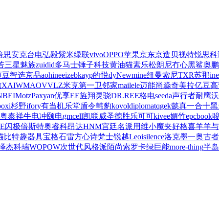
倍思
安克
台电
弘毅
紫米
绿联
vivo
OPPO
苹果
京东京造
贝视特
锐思
科
若
三星
魅族
zuidid
多马士
锤子科技
黄油猫
素乐
松朗尼
冇心
黑鲨
奥鹏
迈豆
智选京品
aohi
neeize
bkayp
的悦dy
Newmine纽曼
索尼
TXR
苏那
in
信
XAI
WMAO
VVLZ
米克
第一卫
邻家
mailele
迈能
尚淼
奇美拉
亿豆
高
NBEI
Motz
Paxyan
优享
EE
旌翔
灵骁
DR.REE
格电
seeda
声行者
耐鹰
沃
boxi
杉野
ifory
有当
机乐堂
盾令
韩豹
kovol
diplomat
qgek
懿真
一合十
黑
粤泰祥
牛电冲
颐电
gmcell
凯联威
圣德胜
乐可可
kivee
媚竹
epcbook
E
闪极
倍斯特
奥睿科
昂达
HNM
宫廷名派
用维
小魔夹
好格
喜羊羊与
猫比特
趣器具
宝格石
雷方心
诗梵士
锐越
Leoisilence
洛克
墨一
奥古者
绎
杰科瑞
WOPOW
次世代
风格派
陌尚
索罗卡
绿巨能
more-thing
半岛