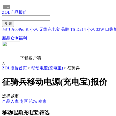
ZOL产品报价
台电 A60Pro-K
小米 无线充电宝
品胜 TS-D214
小米 33W 口袋版
新品众测福利
下载客户端
X
ZOL报价首页
>
移动电源(充电宝)
>
征骑兵
征骑兵移动电源(充电宝)报价
选择城市
产品入库
专区
论坛
商家
移动电源(充电宝)筛选