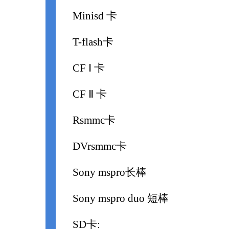
Minisd 卡
T-flash卡
CF Ⅰ 卡
CF Ⅱ 卡
Rsmmc卡
DVrsmmc卡
Sony mspro长棒
Sony mspro duo 短棒
SD卡: