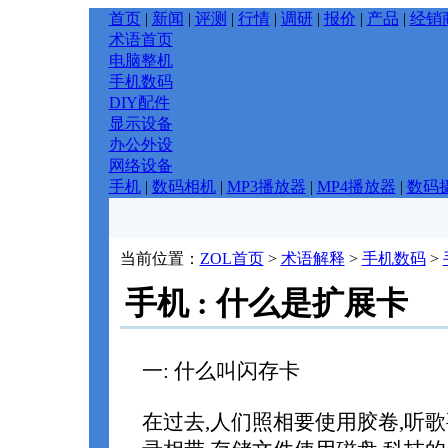
首页
|
新闻
|
评测
|
行情
|
调研
|
报价
|
产品
|
经销
术语首页
电脑整机
手机数码
DIY配件
显示设备
办公外设
网络设备
手机
|
数码相机
|
MP3播放器
|
MP4播放器
|
数码
当前位置：
ZOL首页
>
术语解释
>
手机数码
>
手机 : 什么是扩展卡
一: 什么叫闪存卡
在过去,人们照相要使用胶卷,听歌