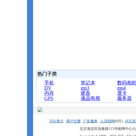
热门子类
手机
笔记本
数码相
DV
mp3
mp4
内存
硬盘
显卡
GPS
液晶电视
服务器
ZOL简介
|
用户注册
|
广告服务
|
人员招聘
(
8月)
|
ZOL
北京海淀区知春路113号银网中心A座9F