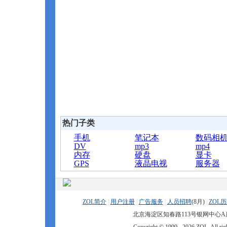
热门子类
手机
笔记本
数码相
DV
mp3
mp4
内存
硬盘
显卡
GPS
液晶电视
服务器
ZOL简介
|
用户注册
|
广告服务
|
人员招聘
(
8月)
|
ZOL
北京海淀区知春路113号银网中心A座9F