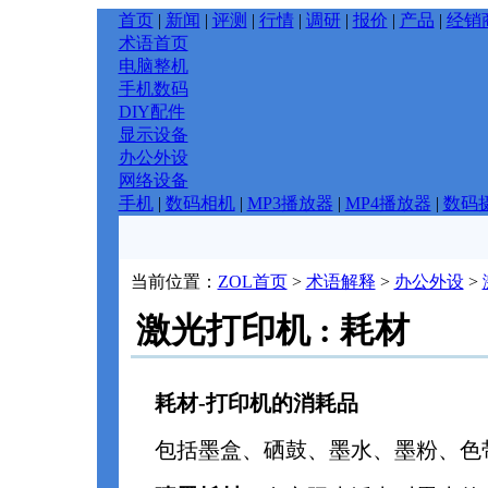
首页
|
新闻
|
评测
|
行情
|
调研
|
报价
|
产品
|
经销
术语首页
电脑整机
手机数码
DIY配件
显示设备
办公外设
网络设备
手机
|
数码相机
|
MP3播放器
|
MP4播放器
|
数码
当前位置：
ZOL首页
>
术语解释
>
办公外设
>
激光打印机 : 耗材
耗材-打印机的消耗品
包括墨盒、硒鼓、墨水、墨粉、色