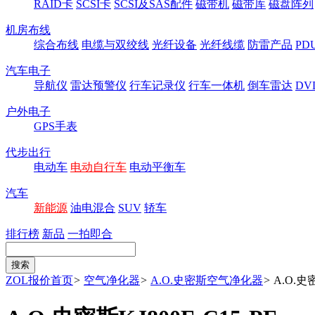
RAID卡
SCSI卡
SCSI及SAS配件
磁带机
磁带库
磁盘阵列
机房布线
综合布线
电缆与双绞线
光纤设备
光纤线缆
防雷产品
P
汽车电子
导航仪
雷达预警仪
行车记录仪
行车一体机
倒车雷达
DV
户外电子
GPS手表
代步出行
电动车
电动自行车
电动平衡车
汽车
新能源
油电混合
SUV
轿车
排行榜
新品
一拍即合
ZOL报价首页
>
空气净化器
>
A.O.史密斯空气净化器
>
A.O.史密