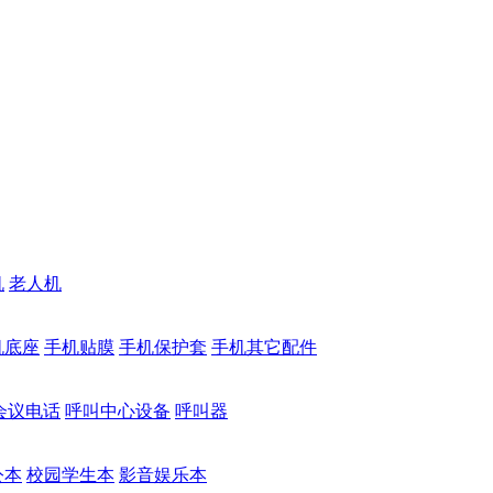
机
老人机
机底座
手机贴膜
手机保护套
手机其它配件
会议电话
呼叫中心设备
呼叫器
公本
校园学生本
影音娱乐本