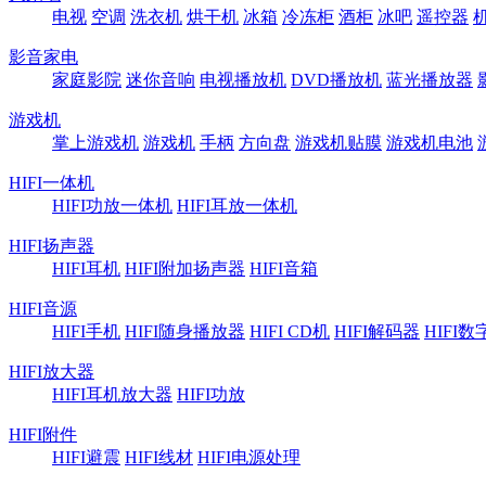
电视
空调
洗衣机
烘干机
冰箱
冷冻柜
酒柜
冰吧
遥控器
影音家电
家庭影院
迷你音响
电视播放机
DVD播放机
蓝光播放器
游戏机
掌上游戏机
游戏机
手柄
方向盘
游戏机贴膜
游戏机电池
HIFI一体机
HIFI功放一体机
HIFI耳放一体机
HIFI扬声器
HIFI耳机
HIFI附加扬声器
HIFI音箱
HIFI音源
HIFI手机
HIFI随身播放器
HIFI CD机
HIFI解码器
HIFI
HIFI放大器
HIFI耳机放大器
HIFI功放
HIFI附件
HIFI避震
HIFI线材
HIFI电源处理