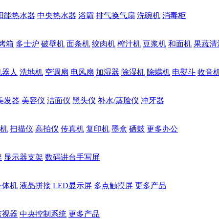
阳能热水器
中央热水器
浴霸
排气换气扇
洗碗机
消毒柜
烤箱
多士炉
破壁机
面条机
绞肉机
榨汁机
豆浆机
和面机
果蔬清
机器人
洗地机
空调扇
电风扇
加湿器
除湿机
除螨机
电熨斗
收音
美发器
美容仪
洁面仪
黑头仪
补水/蒸脸仪
冲牙器
机
扫描仪
高拍仪
传真机
复印机
墨盒
硒鼓
更多办公
架
显示器支架
数码讲台手写屏
一体机
液晶拼接
LED显示屏
多点触摸屏
更多产品
监视器
中央控制系统
更多产品