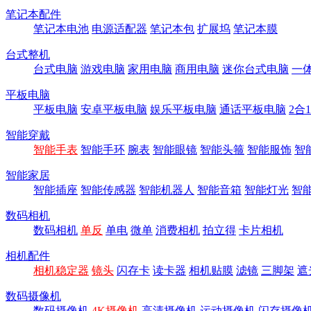
笔记本配件
笔记本电池
电源适配器
笔记本包
扩展坞
笔记本膜
台式整机
台式电脑
游戏电脑
家用电脑
商用电脑
迷你台式电脑
一
平板电脑
平板电脑
安卓平板电脑
娱乐平板电脑
通话平板电脑
2合
智能穿戴
智能手表
智能手环
腕表
智能眼镜
智能头箍
智能服饰
智
智能家居
智能插座
智能传感器
智能机器人
智能音箱
智能灯光
智
数码相机
数码相机
单反
单电
微单
消费相机
拍立得
卡片相机
相机配件
相机稳定器
镜头
闪存卡
读卡器
相机贴膜
滤镜
三脚架
遮
数码摄像机
数码摄像机
4K摄像机
高清摄像机
运动摄像机
闪存摄像