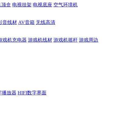
机顶盒
电视挂架
电视底座
空气环境机
影音线材
AV音箱
无线高清
游戏机充电器
游戏机线材
游戏机摇杆
游戏周边
数字播放器
HIFI数字界面