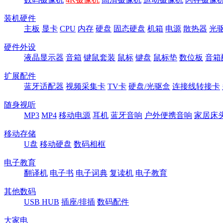
装机硬件
主板
显卡
CPU
内存
硬盘
固态硬盘
机箱
电源
散热器
光
硬件外设
液晶显示器
音箱
键鼠套装
鼠标
键盘
鼠标垫
数位板
音箱
扩展配件
蓝牙适配器
视频采集卡
TV卡
硬盘/光驱盒
连接线转接卡
随身视听
MP3
MP4
移动电源
耳机
蓝牙音响
户外便携音响
家居床
移动存储
U盘
移动硬盘
数码相框
电子教育
翻译机
电子书
电子词典
复读机
电子教育
其他数码
USB HUB
插座/排插
数码配件
大家电