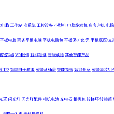
体电脑
工作站
准系统
工控设备
小型机
电脑终端机
瘦客户机
电脑
1平板电脑
商务平板电脑
平板电脑包
平板保护套/壳
平板底座/支
能跟踪器
VR眼镜
智能项链
智能戒指
其他智能产品
能门控
智能电子猫眼
智能马桶盖
智能窗帘
智能创意
智能套装组
光罩
闪光灯
闪光灯配件
相机电池
充电器
相机包
转接环/转接筒
机
摄照一体机
无线摄像机