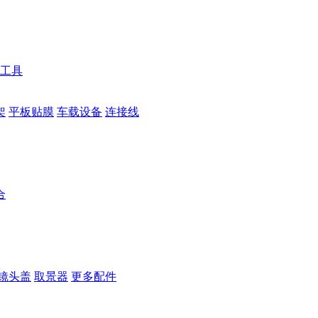
工具
架
平板贴膜
车载设备
连接线
合
镜头盖
取景器
更多配件