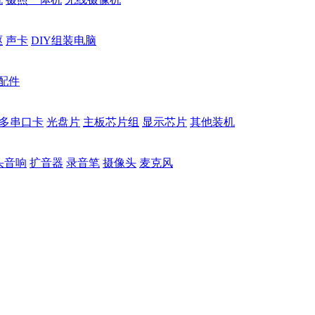
驱
声卡
DIY组装电脑
配件
多串口卡
光盘片
主板芯片组
显示芯片
其他装机
头音响
扩音器
录音笔
摄像头
麦克风