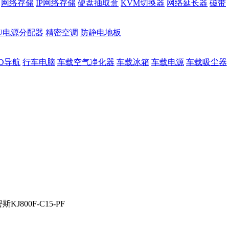
网络存储
IP网络存储
硬盘抽取盒
KVM切换器
网络延长器
磁带
DU电源分配器
精密空调
防静电地板
D导航
行车电脑
车载空气净化器
车载冰箱
车载电源
车载吸尘器
斯KJ800F-C15-PF