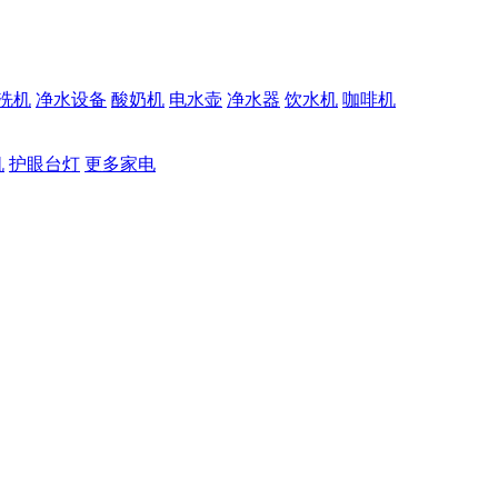
洗机
净水设备
酸奶机
电水壶
净水器
饮水机
咖啡机
机
护眼台灯
更多家电