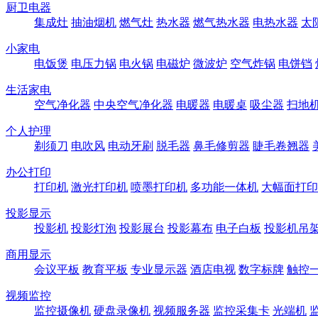
厨卫电器
集成灶
抽油烟机
燃气灶
热水器
燃气热水器
电热水器
太
小家电
电饭煲
电压力锅
电火锅
电磁炉
微波炉
空气炸锅
电饼铛
生活家电
空气净化器
中央空气净化器
电暖器
电暖桌
吸尘器
扫地
个人护理
剃须刀
电吹风
电动牙刷
脱毛器
鼻毛修剪器
睫毛卷翘器
办公打印
打印机
激光打印机
喷墨打印机
多功能一体机
大幅面打印
投影显示
投影机
投影灯泡
投影展台
投影幕布
电子白板
投影机吊
商用显示
会议平板
教育平板
专业显示器
酒店电视
数字标牌
触控
视频监控
监控摄像机
硬盘录像机
视频服务器
监控采集卡
光端机