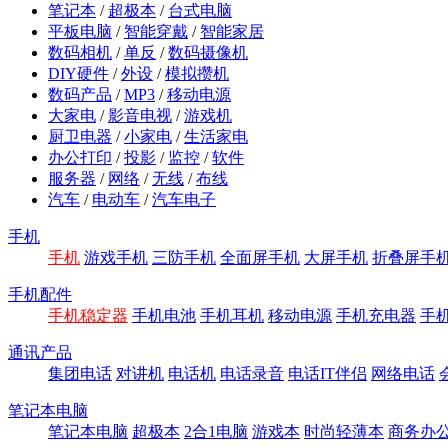
笔记本
/
超极本
/
台式电脑
平板电脑
/
智能穿戴
/
智能家居
数码相机
/
单反
/
数码摄像机
DIY硬件
/
外设
/
模拟攒机
数码产品
/
MP3
/
移动电源
大家电
/
影音电视
/
游戏机
厨卫电器
/
小家电
/
生活家电
办公打印
/
投影
/
监控
/
软件
服务器
/
网络
/
无线
/
布线
汽车
/
电动车
/
汽车电子
手机
手机
游戏手机
三防手机
全面屏手机
大屏手机
折叠屏手
手机配件
手机稳定器
手机电池
手机耳机
移动电源
手机充电器
手
通讯产品
集团电话
对讲机
电话机
电话录音
电话IT伴侣
网络电话
笔记本电脑
笔记本电脑
超极本
2合1电脑
游戏本
时尚轻薄本
商务办