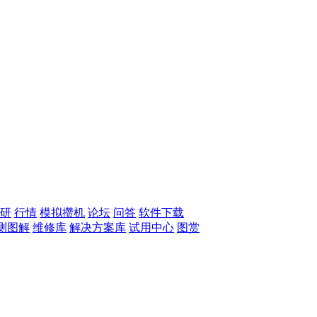
研
行情
模拟攒机
论坛
问答
软件下载
测图解
维修库
解决方案库
试用中心
图赏