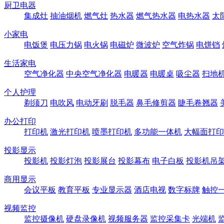
厨卫电器
集成灶
抽油烟机
燃气灶
热水器
燃气热水器
电热水器
太
小家电
电饭煲
电压力锅
电火锅
电磁炉
微波炉
空气炸锅
电饼铛
生活家电
空气净化器
中央空气净化器
电暖器
电暖桌
吸尘器
扫地
个人护理
剃须刀
电吹风
电动牙刷
脱毛器
鼻毛修剪器
睫毛卷翘器
办公打印
打印机
激光打印机
喷墨打印机
多功能一体机
大幅面打印
投影显示
投影机
投影灯泡
投影展台
投影幕布
电子白板
投影机吊
商用显示
会议平板
教育平板
专业显示器
酒店电视
数字标牌
触控
视频监控
监控摄像机
硬盘录像机
视频服务器
监控采集卡
光端机