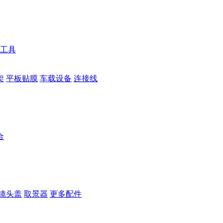
工具
架
平板贴膜
车载设备
连接线
合
镜头盖
取景器
更多配件