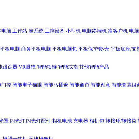
体电脑
工作站
准系统
工控设备
小型机
电脑终端机
瘦客户机
电脑
1平板电脑
商务平板电脑
平板电脑包
平板保护套/壳
平板底座/支
能跟踪器
VR眼镜
智能项链
智能戒指
其他智能产品
能门控
智能电子猫眼
智能马桶盖
智能窗帘
智能创意
智能套装组
光罩
闪光灯
闪光灯配件
相机电池
充电器
相机包
转接环/转接筒
机
摄照一体机
无线摄像机