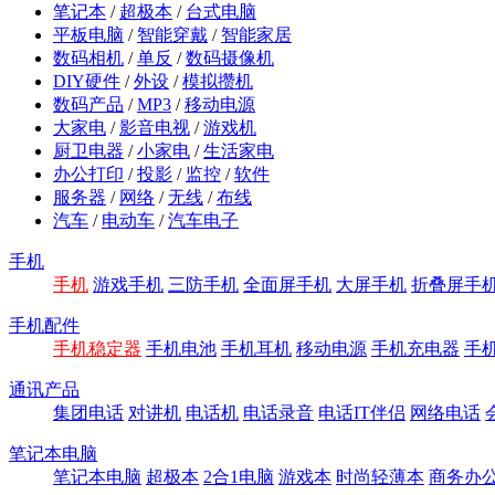
笔记本
/
超极本
/
台式电脑
平板电脑
/
智能穿戴
/
智能家居
数码相机
/
单反
/
数码摄像机
DIY硬件
/
外设
/
模拟攒机
数码产品
/
MP3
/
移动电源
大家电
/
影音电视
/
游戏机
厨卫电器
/
小家电
/
生活家电
办公打印
/
投影
/
监控
/
软件
服务器
/
网络
/
无线
/
布线
汽车
/
电动车
/
汽车电子
手机
手机
游戏手机
三防手机
全面屏手机
大屏手机
折叠屏手
手机配件
手机稳定器
手机电池
手机耳机
移动电源
手机充电器
手
通讯产品
集团电话
对讲机
电话机
电话录音
电话IT伴侣
网络电话
笔记本电脑
笔记本电脑
超极本
2合1电脑
游戏本
时尚轻薄本
商务办