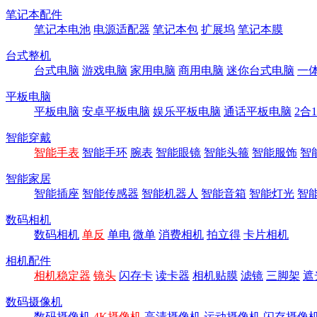
笔记本配件
笔记本电池
电源适配器
笔记本包
扩展坞
笔记本膜
台式整机
台式电脑
游戏电脑
家用电脑
商用电脑
迷你台式电脑
一
平板电脑
平板电脑
安卓平板电脑
娱乐平板电脑
通话平板电脑
2合
智能穿戴
智能手表
智能手环
腕表
智能眼镜
智能头箍
智能服饰
智
智能家居
智能插座
智能传感器
智能机器人
智能音箱
智能灯光
智
数码相机
数码相机
单反
单电
微单
消费相机
拍立得
卡片相机
相机配件
相机稳定器
镜头
闪存卡
读卡器
相机贴膜
滤镜
三脚架
遮
数码摄像机
数码摄像机
4K摄像机
高清摄像机
运动摄像机
闪存摄像