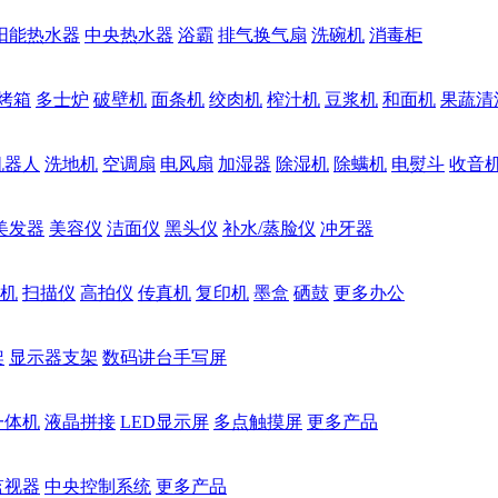
阳能热水器
中央热水器
浴霸
排气换气扇
洗碗机
消毒柜
烤箱
多士炉
破壁机
面条机
绞肉机
榨汁机
豆浆机
和面机
果蔬清
机器人
洗地机
空调扇
电风扇
加湿器
除湿机
除螨机
电熨斗
收音
美发器
美容仪
洁面仪
黑头仪
补水/蒸脸仪
冲牙器
机
扫描仪
高拍仪
传真机
复印机
墨盒
硒鼓
更多办公
架
显示器支架
数码讲台手写屏
一体机
液晶拼接
LED显示屏
多点触摸屏
更多产品
监视器
中央控制系统
更多产品