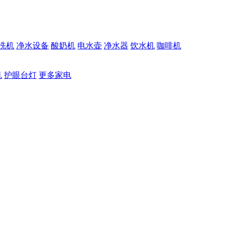
洗机
净水设备
酸奶机
电水壶
净水器
饮水机
咖啡机
机
护眼台灯
更多家电