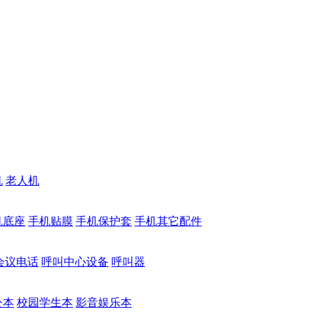
机
老人机
机底座
手机贴膜
手机保护套
手机其它配件
会议电话
呼叫中心设备
呼叫器
公本
校园学生本
影音娱乐本