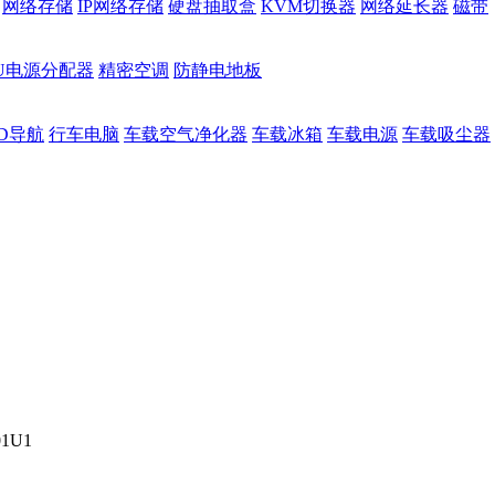
网络存储
IP网络存储
硬盘抽取盒
KVM切换器
网络延长器
磁带
DU电源分配器
精密空调
防静电地板
D导航
行车电脑
车载空气净化器
车载冰箱
车载电源
车载吸尘器
1U1