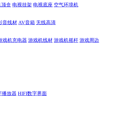
机顶盒
电视挂架
电视底座
空气环境机
影音线材
AV音箱
无线高清
游戏机充电器
游戏机线材
游戏机摇杆
游戏周边
数字播放器
HIFI数字界面