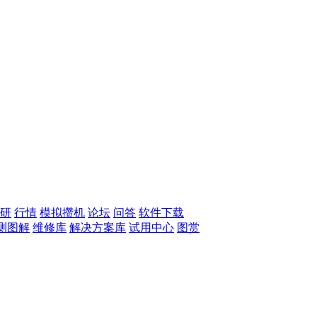
研
行情
模拟攒机
论坛
问答
软件下载
测图解
维修库
解决方案库
试用中心
图赏