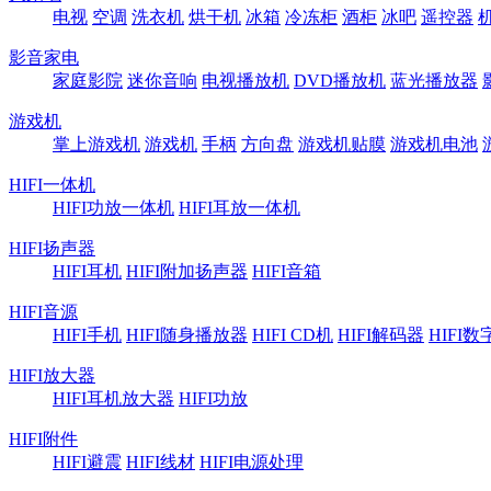
电视
空调
洗衣机
烘干机
冰箱
冷冻柜
酒柜
冰吧
遥控器
影音家电
家庭影院
迷你音响
电视播放机
DVD播放机
蓝光播放器
游戏机
掌上游戏机
游戏机
手柄
方向盘
游戏机贴膜
游戏机电池
HIFI一体机
HIFI功放一体机
HIFI耳放一体机
HIFI扬声器
HIFI耳机
HIFI附加扬声器
HIFI音箱
HIFI音源
HIFI手机
HIFI随身播放器
HIFI CD机
HIFI解码器
HIFI
HIFI放大器
HIFI耳机放大器
HIFI功放
HIFI附件
HIFI避震
HIFI线材
HIFI电源处理