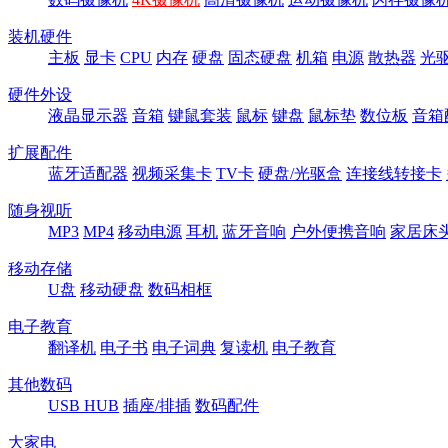
装机硬件
主板
显卡
CPU
内存
硬盘
固态硬盘
机箱
电源
散热器
光
硬件外设
液晶显示器
音箱
键鼠套装
鼠标
键盘
鼠标垫
数位板
音箱
扩展配件
蓝牙适配器
视频采集卡
TV卡
硬盘/光驱盒
连接线转接卡
随身视听
MP3
MP4
移动电源
耳机
蓝牙音响
户外便携音响
家居床
移动存储
U盘
移动硬盘
数码相框
电子教育
翻译机
电子书
电子词典
复读机
电子教育
其他数码
USB HUB
插座/排插
数码配件
大家电