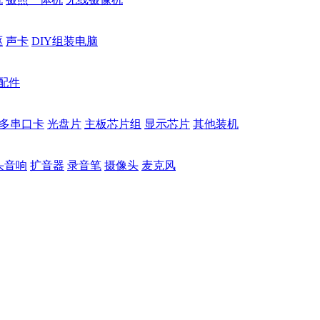
驱
声卡
DIY组装电脑
配件
多串口卡
光盘片
主板芯片组
显示芯片
其他装机
头音响
扩音器
录音笔
摄像头
麦克风