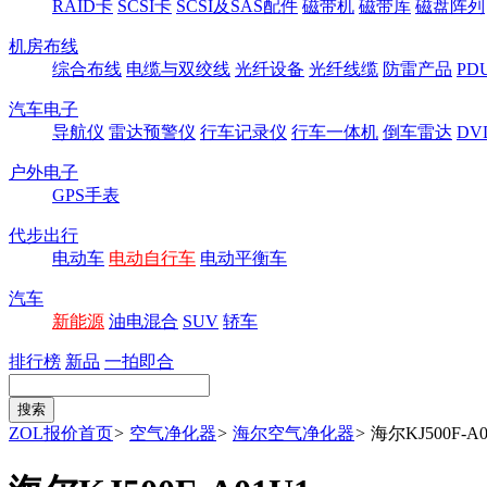
RAID卡
SCSI卡
SCSI及SAS配件
磁带机
磁带库
磁盘阵列
机房布线
综合布线
电缆与双绞线
光纤设备
光纤线缆
防雷产品
P
汽车电子
导航仪
雷达预警仪
行车记录仪
行车一体机
倒车雷达
DV
户外电子
GPS手表
代步出行
电动车
电动自行车
电动平衡车
汽车
新能源
油电混合
SUV
轿车
排行榜
新品
一拍即合
ZOL报价首页
>
空气净化器
>
海尔空气净化器
>
海尔KJ500F-A0