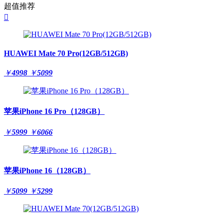
超值推荐

HUAWEI Mate 70 Pro(12GB/512GB)
￥
4998
￥
5099
苹果iPhone 16 Pro（128GB）
￥
5999
￥
6066
苹果iPhone 16（128GB）
￥
5099
￥
5299