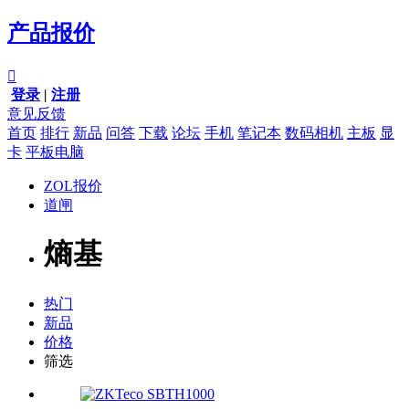
产品报价

登录
|
注册
意见反馈
首页
排行
新品
问答
下载
论坛
手机
笔记本
数码相机
主板
显
卡
平板电脑
ZOL报价
道闸
熵基
热门
新品
价格
筛选