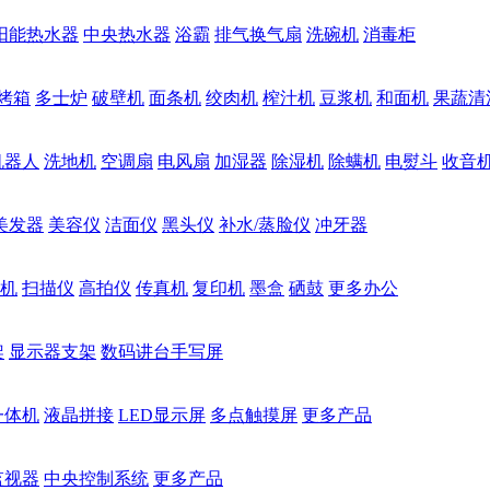
阳能热水器
中央热水器
浴霸
排气换气扇
洗碗机
消毒柜
烤箱
多士炉
破壁机
面条机
绞肉机
榨汁机
豆浆机
和面机
果蔬清
机器人
洗地机
空调扇
电风扇
加湿器
除湿机
除螨机
电熨斗
收音
美发器
美容仪
洁面仪
黑头仪
补水/蒸脸仪
冲牙器
机
扫描仪
高拍仪
传真机
复印机
墨盒
硒鼓
更多办公
架
显示器支架
数码讲台手写屏
一体机
液晶拼接
LED显示屏
多点触摸屏
更多产品
监视器
中央控制系统
更多产品