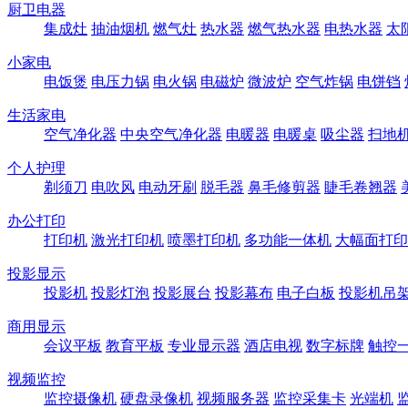
厨卫电器
集成灶
抽油烟机
燃气灶
热水器
燃气热水器
电热水器
太
小家电
电饭煲
电压力锅
电火锅
电磁炉
微波炉
空气炸锅
电饼铛
生活家电
空气净化器
中央空气净化器
电暖器
电暖桌
吸尘器
扫地
个人护理
剃须刀
电吹风
电动牙刷
脱毛器
鼻毛修剪器
睫毛卷翘器
办公打印
打印机
激光打印机
喷墨打印机
多功能一体机
大幅面打印
投影显示
投影机
投影灯泡
投影展台
投影幕布
电子白板
投影机吊
商用显示
会议平板
教育平板
专业显示器
酒店电视
数字标牌
触控
视频监控
监控摄像机
硬盘录像机
视频服务器
监控采集卡
光端机