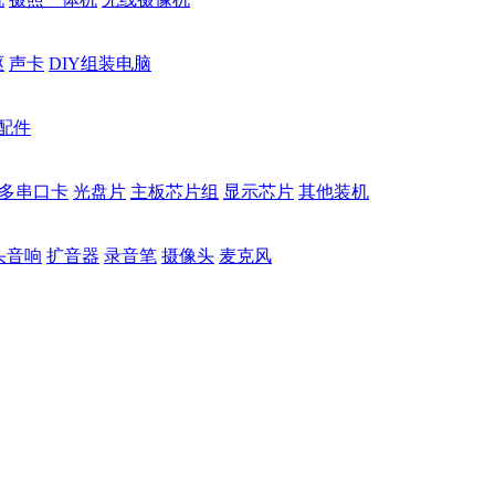
驱
声卡
DIY组装电脑
配件
多串口卡
光盘片
主板芯片组
显示芯片
其他装机
头音响
扩音器
录音笔
摄像头
麦克风