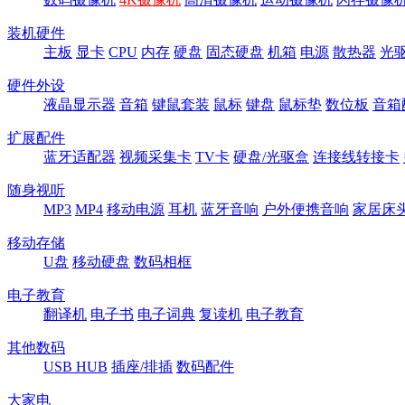
装机硬件
主板
显卡
CPU
内存
硬盘
固态硬盘
机箱
电源
散热器
光
硬件外设
液晶显示器
音箱
键鼠套装
鼠标
键盘
鼠标垫
数位板
音箱
扩展配件
蓝牙适配器
视频采集卡
TV卡
硬盘/光驱盒
连接线转接卡
随身视听
MP3
MP4
移动电源
耳机
蓝牙音响
户外便携音响
家居床
移动存储
U盘
移动硬盘
数码相框
电子教育
翻译机
电子书
电子词典
复读机
电子教育
其他数码
USB HUB
插座/排插
数码配件
大家电