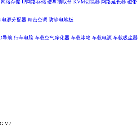
网络存储
IP网络存储
硬盘抽取盒
KVM切换器
网络延长器
磁带
DU电源分配器
精密空调
防静电地板
D导航
行车电脑
车载空气净化器
车载冰箱
车载电源
车载吸尘器
G V2