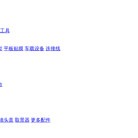
工具
架
平板贴膜
车载设备
连接线
合
镜头盖
取景器
更多配件