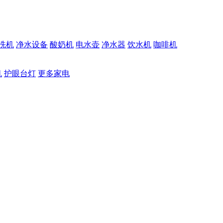
洗机
净水设备
酸奶机
电水壶
净水器
饮水机
咖啡机
机
护眼台灯
更多家电