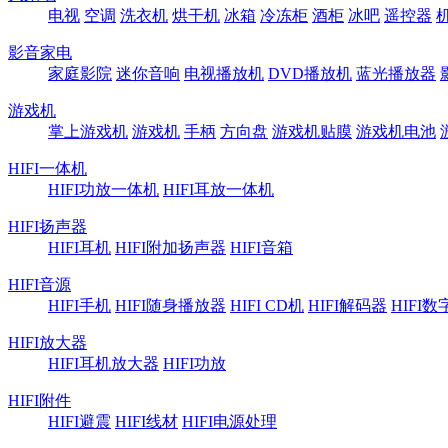
电视
空调
洗衣机
烘干机
冰箱
冷冻柜
酒柜
冰吧
遥控器
影音家电
家庭影院
迷你音响
电视播放机
DVD播放机
蓝光播放器
游戏机
掌上游戏机
游戏机
手柄
方向盘
游戏机贴膜
游戏机电池
HIFI一体机
HIFI功放一体机
HIFI耳放一体机
HIFI扬声器
HIFI耳机
HIFI附加扬声器
HIFI音箱
HIFI音源
HIFI手机
HIFI随身播放器
HIFI CD机
HIFI解码器
HIFI
HIFI放大器
HIFI耳机放大器
HIFI功放
HIFI附件
HIFI避震
HIFI线材
HIFI电源处理