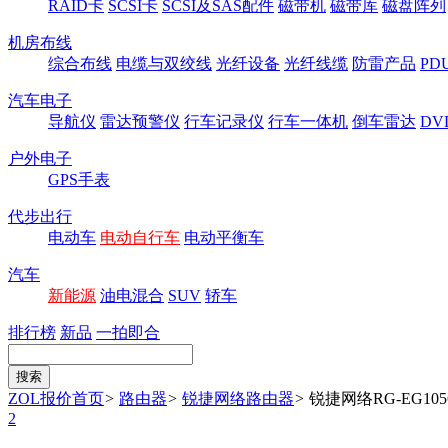
RAID卡
SCSI卡
SCSI及SAS配件
磁带机
磁带库
磁盘阵列
机房布线
综合布线
电缆与双绞线
光纤设备
光纤线缆
防雷产品
P
汽车电子
导航仪
雷达预警仪
行车记录仪
行车一体机
倒车雷达
DV
户外电子
GPS手表
代步出行
电动车
电动自行车
电动平衡车
汽车
新能源
油电混合
SUV
轿车
排行榜
新品
一拍即合
ZOL报价首页
>
路由器
>
锐捷网络路由器
>
锐捷网络RG-EG105
2