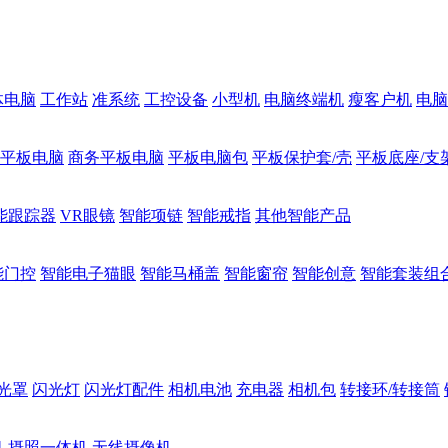
体电脑
工作站
准系统
工控设备
小型机
电脑终端机
瘦客户机
电脑
1平板电脑
商务平板电脑
平板电脑包
平板保护套/壳
平板底座/支
能跟踪器
VR眼镜
智能项链
智能戒指
其他智能产品
能门控
智能电子猫眼
智能马桶盖
智能窗帘
智能创意
智能套装组
光罩
闪光灯
闪光灯配件
相机电池
充电器
相机包
转接环/转接筒
机
摄照一体机
无线摄像机