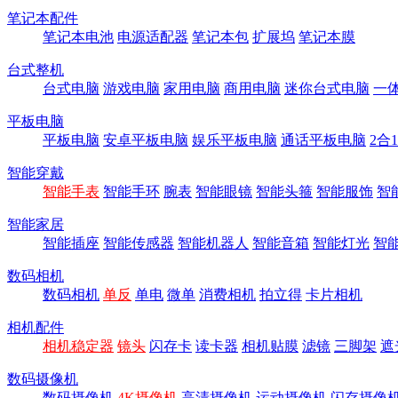
笔记本配件
笔记本电池
电源适配器
笔记本包
扩展坞
笔记本膜
台式整机
台式电脑
游戏电脑
家用电脑
商用电脑
迷你台式电脑
一
平板电脑
平板电脑
安卓平板电脑
娱乐平板电脑
通话平板电脑
2合
智能穿戴
智能手表
智能手环
腕表
智能眼镜
智能头箍
智能服饰
智
智能家居
智能插座
智能传感器
智能机器人
智能音箱
智能灯光
智
数码相机
数码相机
单反
单电
微单
消费相机
拍立得
卡片相机
相机配件
相机稳定器
镜头
闪存卡
读卡器
相机贴膜
滤镜
三脚架
遮
数码摄像机
数码摄像机
4K摄像机
高清摄像机
运动摄像机
闪存摄像