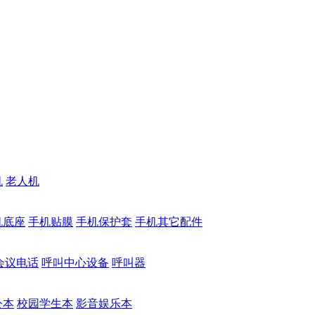
机
老人机
机底座
手机贴膜
手机保护套
手机其它配件
会议电话
呼叫中心设备
呼叫器
公本
校园学生本
影音娱乐本