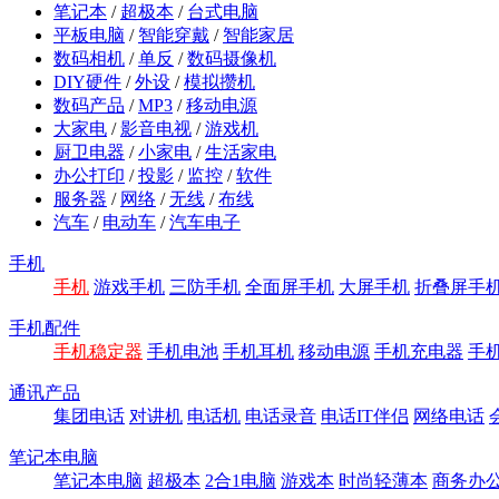
笔记本
/
超极本
/
台式电脑
平板电脑
/
智能穿戴
/
智能家居
数码相机
/
单反
/
数码摄像机
DIY硬件
/
外设
/
模拟攒机
数码产品
/
MP3
/
移动电源
大家电
/
影音电视
/
游戏机
厨卫电器
/
小家电
/
生活家电
办公打印
/
投影
/
监控
/
软件
服务器
/
网络
/
无线
/
布线
汽车
/
电动车
/
汽车电子
手机
手机
游戏手机
三防手机
全面屏手机
大屏手机
折叠屏手
手机配件
手机稳定器
手机电池
手机耳机
移动电源
手机充电器
手
通讯产品
集团电话
对讲机
电话机
电话录音
电话IT伴侣
网络电话
笔记本电脑
笔记本电脑
超极本
2合1电脑
游戏本
时尚轻薄本
商务办