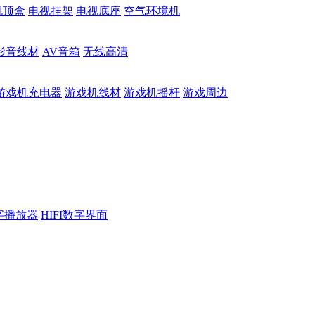
机顶盒
电视挂架
电视底座
空气环境机
影音线材
AV音箱
无线高清
游戏机充电器
游戏机线材
游戏机摇杆
游戏周边
数字播放器
HIFI数字界面