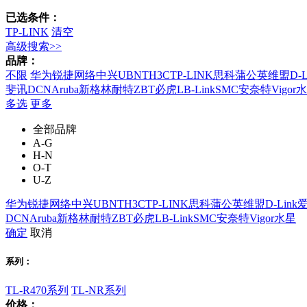
已选条件：
TP-LINK
清空
高级搜索>>
品牌：
不限
华为
锐捷网络
中兴
UBNT
H3C
TP-LINK
思科
蒲公英
维盟
D-L
斐讯
DCN
Aruba
新格林耐特
ZBT
必虎
LB-Link
SMC
安奈特
Vigor
水
多选
更多
全部品牌
A-G
H-N
O-T
U-Z
华为
锐捷网络
中兴
UBNT
H3C
TP-LINK
思科
蒲公英
维盟
D-Link
DCN
Aruba
新格林耐特
ZBT
必虎
LB-Link
SMC
安奈特
Vigor
水星
确定
取消
系列：
TL-R470系列
TL-NR系列
价格：