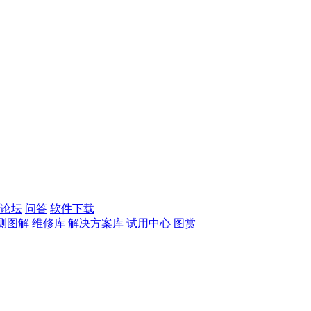
论坛
问答
软件下载
测图解
维修库
解决方案库
试用中心
图赏