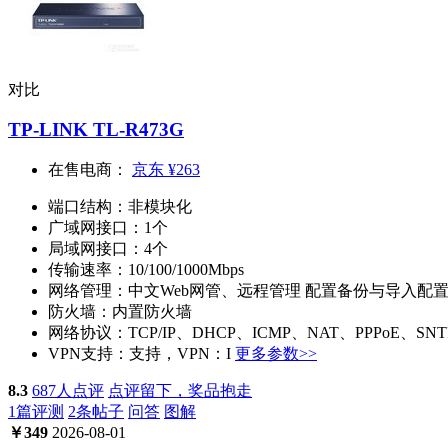
对比
TP-LINK TL-R473G
在售电商：
京东
¥263
端口结构：
非模块化
广域网接口：
1个
局域网接口：
4个
传输速率：
10/100/1000Mbps
网络管理：
中文Web网管、远程管理 配置备份与导入配置 系
防火墙：
内置防火墙
网络协议：
TCP/IP、DHCP、ICMP、NAT、PPPoE、SN
VPN支持：
支持，VPN：I
更多参数>>
8.3
687人点评
点评留下，奖品抱走
1篇评测
2条帖子
问答
图解
￥
349
2026-08-01