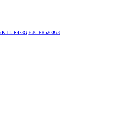
NK TL-R473G
H3C ER5200G3