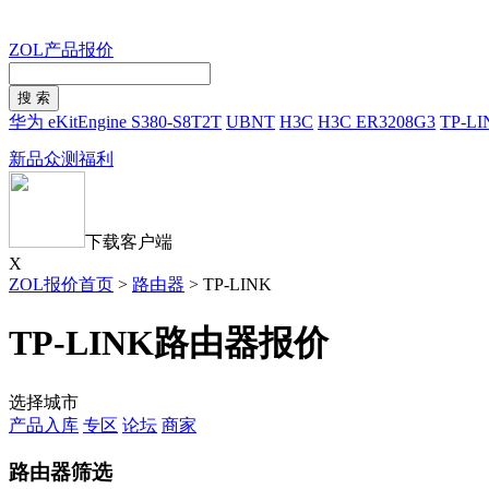
ZOL产品报价
华为 eKitEngine S380-S8T2T
UBNT
H3C
H3C ER3208G3
TP-LI
新品众测福利
下载客户端
X
ZOL报价首页
>
路由器
>
TP-LINK
TP-LINK路由器报价
选择城市
产品入库
专区
论坛
商家
路由器筛选