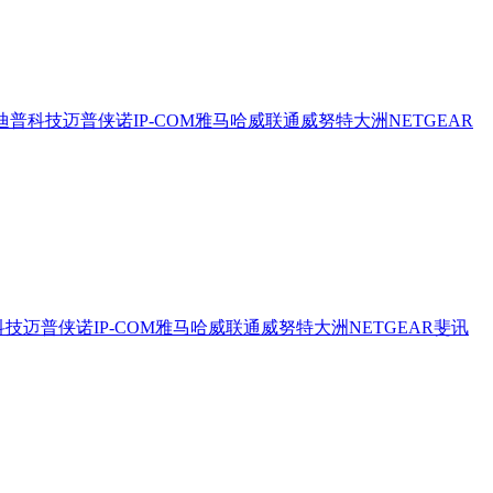
迪普科技
迈普
侠诺
IP-COM
雅马哈
威联通
威努特
大洲
NETGEAR
科技
迈普
侠诺
IP-COM
雅马哈
威联通
威努特
大洲
NETGEAR
斐讯