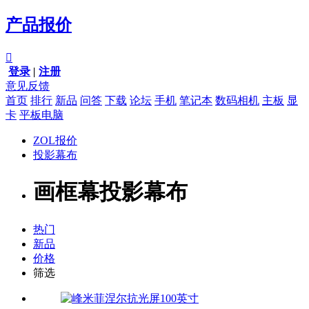
产品报价

登录
|
注册
意见反馈
首页
排行
新品
问答
下载
论坛
手机
笔记本
数码相机
主板
显
卡
平板电脑
ZOL报价
投影幕布
画框幕投影幕布
热门
新品
价格
筛选