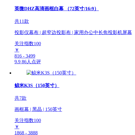
英微DHZ高清画框白幕 （72英寸/16:9）
共11款
投影仪幕布 | 超窄边投影布 | 家用办公中长焦投影机屏幕
关注指数
100
￥
816 - 3499
9.9
86人点评
鲸米K3S（150英寸）
共7款
画框幕 | 黑晶 | 150英寸
关注指数
100
￥
1868 - 3888