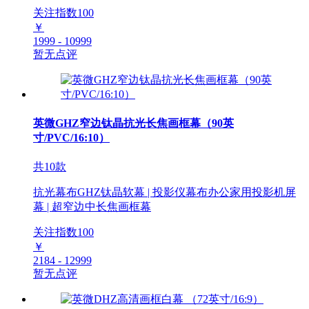
关注指数
100
￥
1999 - 10999
暂无点评
英微GHZ窄边钛晶抗光长焦画框幕（90英
寸/PVC/16:10）
共10款
抗光幕布GHZ钛晶软幕 | 投影仪幕布办公家用投影机屏
幕 | 超窄边中长焦画框幕
关注指数
100
￥
2184 - 12999
暂无点评