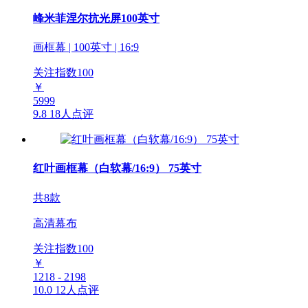
峰米菲涅尔抗光屏100英寸
画框幕 | 100英寸 | 16:9
关注指数
100
￥
5999
9.8
18人点评
红叶画框幕（白软幕/16:9） 75英寸
共8款
高清幕布
关注指数
100
￥
1218 - 2198
10.0
12人点评