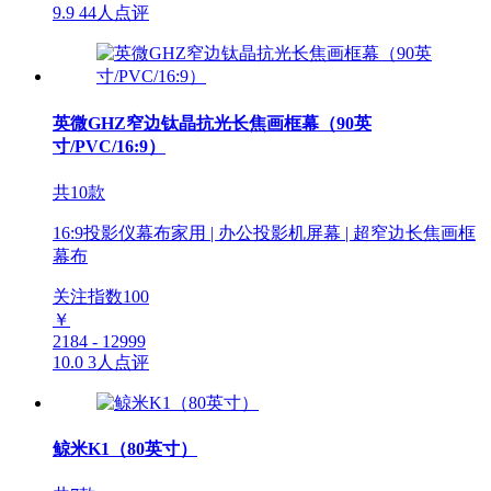
9.9
44人点评
英微GHZ窄边钛晶抗光长焦画框幕（90英
寸/PVC/16:9）
共10款
16:9投影仪幕布家用 | 办公投影机屏幕 | 超窄边长焦画框
幕布
关注指数
100
￥
2184 - 12999
10.0
3人点评
鲸米K1（80英寸）