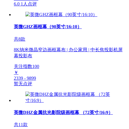
6.0
1人点评
英微GHZ画框幕（90英寸/16:10）
共8款
8K纳米微晶窄边画框幕布 | 办公家用 | 中长焦投影机屏
幕投影布
关注指数
100
￥
2339 - 9899
暂无点评
英微DHZ金属抗光影院级画框幕 （72英寸/16:9）
共11款