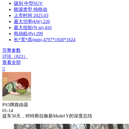
级别
中型SUV
能源类型
纯电动
上市时间
2025.03
最大功率(kW)
220
最大扭矩(N·m)
410
电动机(Ps)
299
长*宽*高(mm)
4797*1920*1624
完整参数
讨论（823）
查看全部

PS5牌路由器
01-14
提车50天，对特斯拉焕新Model Y的深度总结