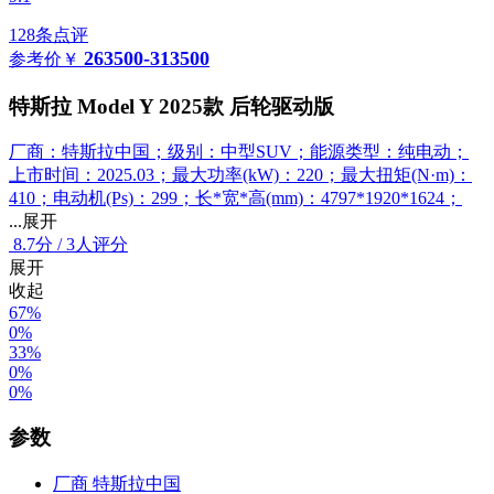
128条点评
263500-313500
参考价
￥
特斯拉 Model Y 2025款 后轮驱动版
厂商：特斯拉中国；级别：中型SUV；能源类型：纯电动；
上市时间：2025.03；最大功率(kW)：220；最大扭矩(N·m)：
410；电动机(Ps)：299；长*宽*高(mm)：4797*1920*1624；
...展开
8.7
分
/
3人评分
展开
收起
67%
0%
33%
0%
0%
参数
厂商
特斯拉中国