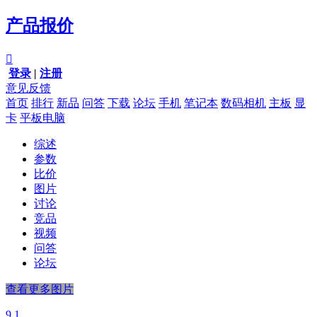
产品报价

登录
|
注册
意见反馈
首页
排行
新品
问答
下载
论坛
手机
笔记本
数码相机
主板
显
卡
平板电脑
综述
参数
比价
图片
讨论
竞品
视频
问答
论坛
查看更多图片
9.1