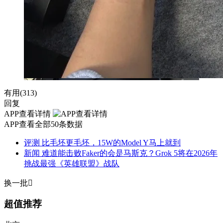
有用(
313
)
回复
APP查看详情
APP查看全部50条数据
评测
比毛坯更毛坯，15W的Model Y马上就到
新闻
难道能击败Faker的会是马斯克？Grok 5将在2026年
挑战最强《英雄联盟》战队
换一批

超值推荐