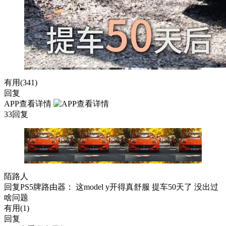
有用(
341
)
回复
APP查看详情
33回复
陌路人
回复
PS5牌路由器
： 这model y开得真舒服 提车50天了 没出过
啥问题
有用(
1
)
回复