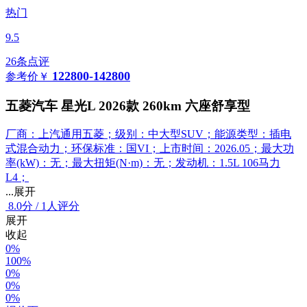
热门
9.5
26条点评
122800-142800
参考价
￥
五菱汽车 星光L 2026款 260km 六座舒享型
厂商：上汽通用五菱；级别：中大型SUV；能源类型：插电
式混合动力；环保标准：国VI；上市时间：2026.05；最大功
率(kW)：无；最大扭矩(N·m)：无；发动机：1.5L 106马力
L4；
...展开
8.0
分
/
1人评分
展开
收起
0%
100%
0%
0%
0%