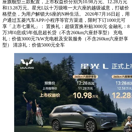
座旗舰型三款配置，上市权益价分别为10.98万元、12.28万元
和13.28万元。星光L以十万级唯一大六座的越级诚意，打破价
格壁垒，为用户解锁大6座的N种生活。 2026年7月16日起，用
户通过五菱汽车APP/小程序等官方渠道，限时下订1000元可
享「上市七重礼」： 置换礼：超级置换补贴3000元 金融礼：8
万3年0息或5年低息超长贷（不含260km六座舒享型） 充电
礼：价值3000元7kW充电桩及安装服务（不含260km六座舒享
型） 清凉礼：价值5000元全车