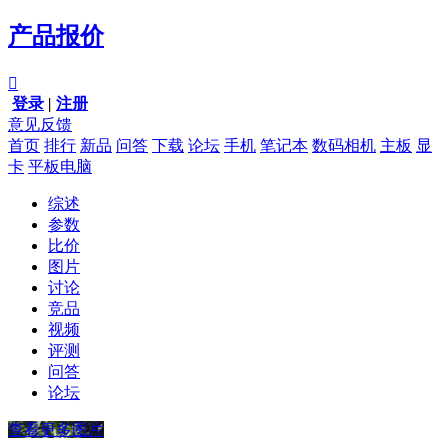
产品报价

登录
|
注册
意见反馈
首页
排行
新品
问答
下载
论坛
手机
笔记本
数码相机
主板
显
卡
平板电脑
综述
参数
比价
图片
讨论
竞品
视频
评测
问答
论坛
查看更多图片