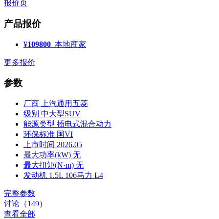
报价页
产品报价
¥
109800
本地商家
更多报价
参数
厂商
上汽通用五菱
级别
中大型SUV
能源类型
插电式混合动力
环保标准
国VI
上市时间
2026.05
最大功率(kW)
无
最大扭矩(N·m)
无
发动机
1.5L 106马力 L4
完整参数
讨论（149）
查看全部