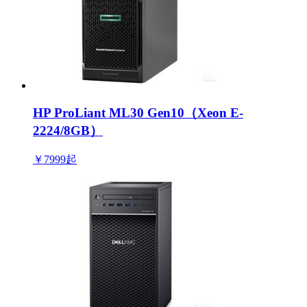
HP ProLiant ML30 Gen10（Xeon E-
2224/8GB）
￥7999
起