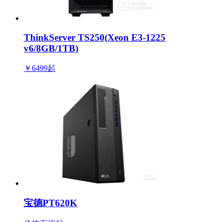
ThinkServer TS250(Xeon E3-1225
v6/8GB/1TB)
￥6499
起
宝德PT620K