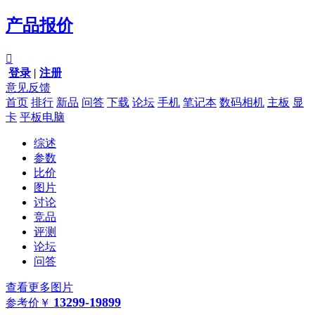
产品报价

登录
|
注册
意见反馈
首页
排行
新品
问答
下载
论坛
手机
笔记本
数码相机
主板
显
卡
平板电脑
综述
参数
比价
图片
讨论
竞品
评测
论坛
问答
查看更多图片
13299-19899
参考价
￥