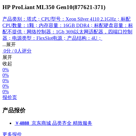
HP ProLiant ML350 Gen10(877621-371)
产品类别：塔式；CPU型号：Xeon Silver 4110 2.1GHz；标配
CPU数量：1颗；内存容量：16GB DDR4；标配硬盘容量：标
配不提供；网络控制器：1Gb 369i以太网适配器，四端口控制
器；电源类型：FlexSlot电源；产品结构：4U；
...展开
0
分
/
0人评分
展开
收起
0%
0%
0%
0%
0%
报价页
产品报价
￥
4888
京东商城
品类齐全 精致服务
更多报价