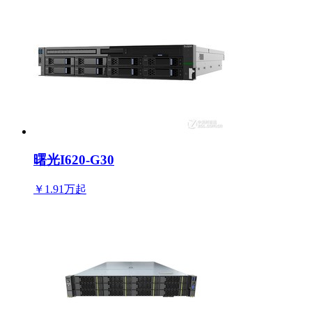
曙光I620-G30
￥1.91万
起