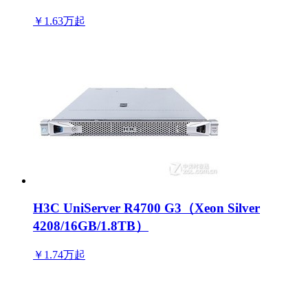
￥1.63万
起
H3C UniServer R4700 G3（Xeon Silver
4208/16GB/1.8TB）
￥1.74万
起