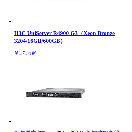
H3C UniServer R4900 G3（Xeon Bronze
3204/16GB/600GB）
￥1.71万
起