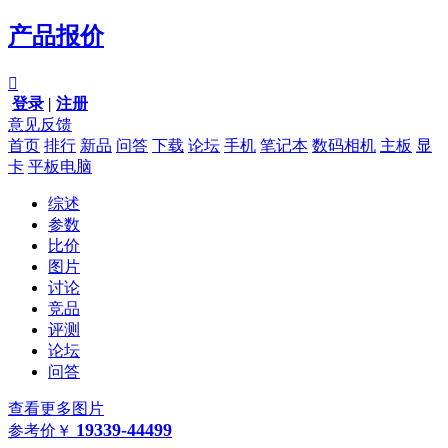
产品报价

登录
|
注册
意见反馈
首页
排行
新品
问答
下载
论坛
手机
笔记本
数码相机
主板
显
卡
平板电脑
综述
参数
比价
图片
讨论
竞品
评测
论坛
问答
查看更多图片
19339-44499
参考价
￥