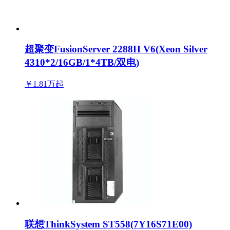
超聚变FusionServer 2288H V6(Xeon Silver
4310*2/16GB/1*4TB/双电)
￥1.81万
起
联想ThinkSystem ST558(7Y16S71E00)