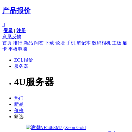
产品报价

登录
|
注册
意见反馈
首页
排行
新品
问答
下载
论坛
手机
笔记本
数码相机
主板
显
卡
平板电脑
ZOL报价
服务器
4U服务器
热门
新品
价格
筛选