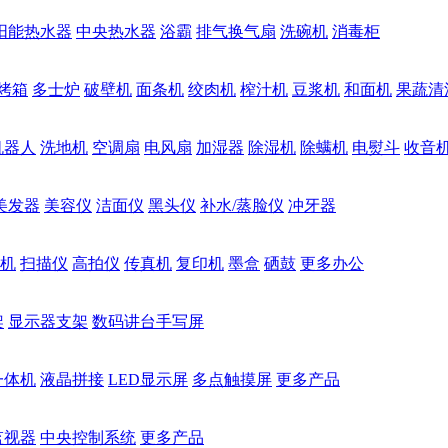
阳能热水器
中央热水器
浴霸
排气换气扇
洗碗机
消毒柜
烤箱
多士炉
破壁机
面条机
绞肉机
榨汁机
豆浆机
和面机
果蔬清
机器人
洗地机
空调扇
电风扇
加湿器
除湿机
除螨机
电熨斗
收音
美发器
美容仪
洁面仪
黑头仪
补水/蒸脸仪
冲牙器
机
扫描仪
高拍仪
传真机
复印机
墨盒
硒鼓
更多办公
架
显示器支架
数码讲台手写屏
一体机
液晶拼接
LED显示屏
多点触摸屏
更多产品
监视器
中央控制系统
更多产品