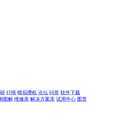
研
行情
模拟攒机
论坛
问答
软件下载
测图解
维修库
解决方案库
试用中心
图赏