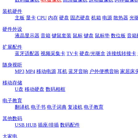
装机硬件
主板
显卡
CPU
内存
硬盘
固态硬盘
机箱
电源
散热器
光
硬件外设
液晶显示器
音箱
键鼠套装
鼠标
键盘
鼠标垫
数位板
音箱
扩展配件
蓝牙适配器
视频采集卡
TV卡
硬盘/光驱盒
连接线转接卡
随身视听
MP3
MP4
移动电源
耳机
蓝牙音响
户外便携音响
家居床
移动存储
U盘
移动硬盘
数码相框
电子教育
翻译机
电子书
电子词典
复读机
电子教育
其他数码
USB HUB
插座/排插
数码配件
大家电