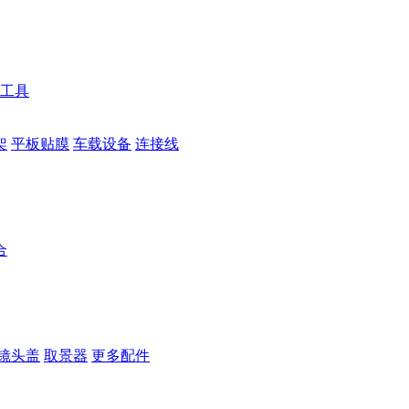
工具
架
平板贴膜
车载设备
连接线
合
镜头盖
取景器
更多配件