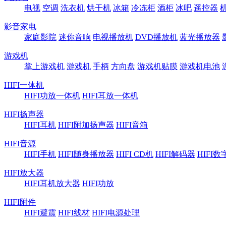
电视
空调
洗衣机
烘干机
冰箱
冷冻柜
酒柜
冰吧
遥控器
影音家电
家庭影院
迷你音响
电视播放机
DVD播放机
蓝光播放器
游戏机
掌上游戏机
游戏机
手柄
方向盘
游戏机贴膜
游戏机电池
HIFI一体机
HIFI功放一体机
HIFI耳放一体机
HIFI扬声器
HIFI耳机
HIFI附加扬声器
HIFI音箱
HIFI音源
HIFI手机
HIFI随身播放器
HIFI CD机
HIFI解码器
HIFI
HIFI放大器
HIFI耳机放大器
HIFI功放
HIFI附件
HIFI避震
HIFI线材
HIFI电源处理