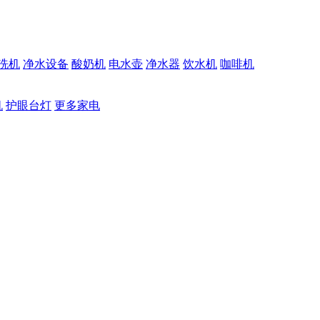
洗机
净水设备
酸奶机
电水壶
净水器
饮水机
咖啡机
机
护眼台灯
更多家电