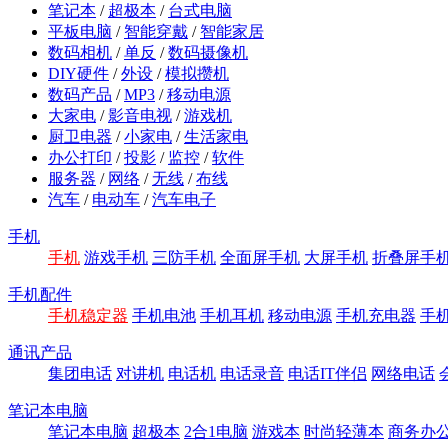
笔记本
/
超极本
/
台式电脑
平板电脑
/
智能穿戴
/
智能家居
数码相机
/
单反
/
数码摄像机
DIY硬件
/
外设
/
模拟攒机
数码产品
/
MP3
/
移动电源
大家电
/
影音电视
/
游戏机
厨卫电器
/
小家电
/
生活家电
办公打印
/
投影
/
监控
/
软件
服务器
/
网络
/
无线
/
布线
汽车
/
电动车
/
汽车电子
手机
手机
游戏手机
三防手机
全面屏手机
大屏手机
折叠屏手
手机配件
手机稳定器
手机电池
手机耳机
移动电源
手机充电器
手
通讯产品
集团电话
对讲机
电话机
电话录音
电话IT伴侣
网络电话
笔记本电脑
笔记本电脑
超极本
2合1电脑
游戏本
时尚轻薄本
商务办