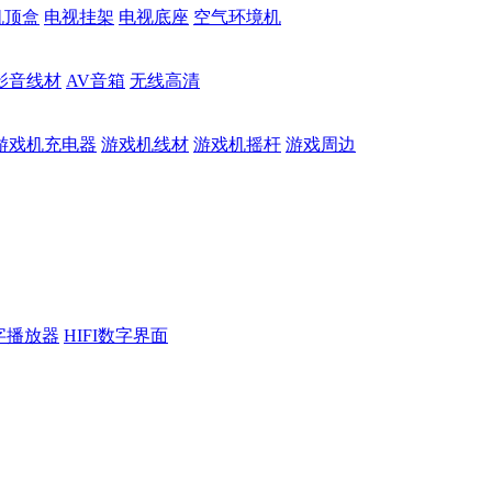
机顶盒
电视挂架
电视底座
空气环境机
影音线材
AV音箱
无线高清
游戏机充电器
游戏机线材
游戏机摇杆
游戏周边
数字播放器
HIFI数字界面