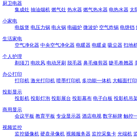
厨卫电器
集成灶
抽油烟机
燃气灶
热水器
燃气热水器
电热水器
太
小家电
电饭煲
电压力锅
电火锅
电磁炉
微波炉
空气炸锅
电饼铛
生活家电
空气净化器
中央空气净化器
电暖器
电暖桌
吸尘器
扫地
个人护理
剃须刀
电吹风
电动牙刷
脱毛器
鼻毛修剪器
睫毛卷翘器
办公打印
打印机
激光打印机
喷墨打印机
多功能一体机
大幅面打印
投影显示
投影机
投影灯泡
投影展台
投影幕布
电子白板
投影机吊
商用显示
会议平板
教育平板
专业显示器
酒店电视
数字标牌
触控
视频监控
监控摄像机
硬盘录像机
视频服务器
监控采集卡
光端机