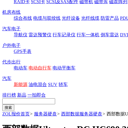
RAID卡
SCSI卡
SCSI及SAS配件
磁带机
磁带库
磁盘阵列
机房布线
综合布线
电缆与双绞线
光纤设备
光纤线缆
防雷产品
P
汽车电子
导航仪
雷达预警仪
行车记录仪
行车一体机
倒车雷达
DV
户外电子
GPS手表
代步出行
电动车
电动自行车
电动平衡车
汽车
新能源
油电混合
SUV
轿车
排行榜
新品
一拍即合
ZOL报价首页
>
服务器硬盘
>
西部数据服务器硬盘
>
西部数据Ultr