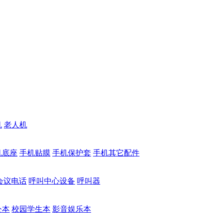
机
老人机
机底座
手机贴膜
手机保护套
手机其它配件
会议电话
呼叫中心设备
呼叫器
公本
校园学生本
影音娱乐本