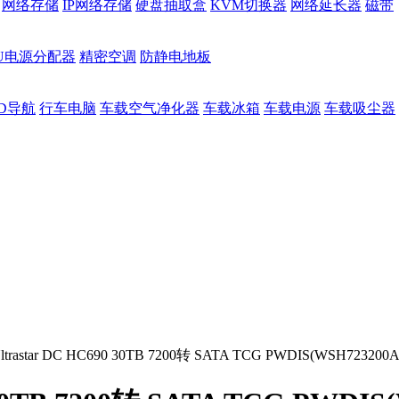
网络存储
IP网络存储
硬盘抽取盒
KVM切换器
网络延长器
磁带
DU电源分配器
精密空调
防静电地板
D导航
行车电脑
车载空气净化器
车载冰箱
车载电源
车载吸尘器
astar DC HC690 30TB 7200转 SATA TCG PWDIS(WSH723200A