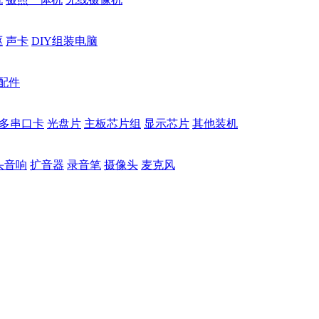
驱
声卡
DIY组装电脑
配件
多串口卡
光盘片
主板芯片组
显示芯片
其他装机
头音响
扩音器
录音笔
摄像头
麦克风