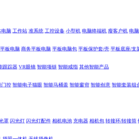
体电脑
工作站
准系统
工控设备
小型机
电脑终端机
瘦客户机
电脑
1平板电脑
商务平板电脑
平板电脑包
平板保护套/壳
平板底座/支
能跟踪器
VR眼镜
智能项链
智能戒指
其他智能产品
能门控
智能电子猫眼
智能马桶盖
智能窗帘
智能创意
智能套装组
光罩
闪光灯
闪光灯配件
相机电池
充电器
相机包
转接环/转接筒
机
摄照一体机
无线摄像机