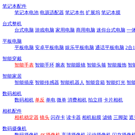
笔记本配件
笔记本电池
电源适配器
笔记本包
扩展坞
笔记本膜
台式整机
台式电脑
游戏电脑
家用电脑
商用电脑
迷你台式电脑
一
平板电脑
平板电脑
安卓平板电脑
娱乐平板电脑
通话平板电脑
2合
智能穿戴
智能手表
智能手环
腕表
智能眼镜
智能头箍
智能服饰
智
智能家居
智能插座
智能传感器
智能机器人
智能音箱
智能灯光
智
数码相机
数码相机
单反
单电
微单
消费相机
拍立得
卡片相机
相机配件
相机稳定器
镜头
闪存卡
读卡器
相机贴膜
滤镜
三脚架
遮
数码摄像机
数码摄像机
4K摄像机
高清摄像机
运动摄像机
闪存摄像