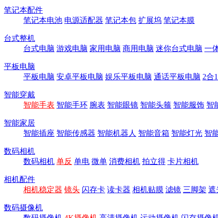
笔记本配件
笔记本电池
电源适配器
笔记本包
扩展坞
笔记本膜
台式整机
台式电脑
游戏电脑
家用电脑
商用电脑
迷你台式电脑
一
平板电脑
平板电脑
安卓平板电脑
娱乐平板电脑
通话平板电脑
2合
智能穿戴
智能手表
智能手环
腕表
智能眼镜
智能头箍
智能服饰
智
智能家居
智能插座
智能传感器
智能机器人
智能音箱
智能灯光
智
数码相机
数码相机
单反
单电
微单
消费相机
拍立得
卡片相机
相机配件
相机稳定器
镜头
闪存卡
读卡器
相机贴膜
滤镜
三脚架
遮
数码摄像机
数码摄像机
4K摄像机
高清摄像机
运动摄像机
闪存摄像