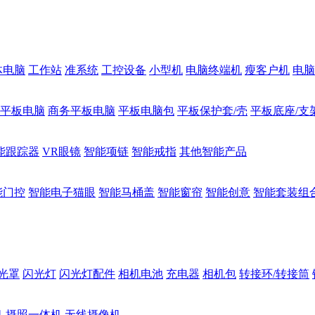
体电脑
工作站
准系统
工控设备
小型机
电脑终端机
瘦客户机
电脑
1平板电脑
商务平板电脑
平板电脑包
平板保护套/壳
平板底座/支
能跟踪器
VR眼镜
智能项链
智能戒指
其他智能产品
能门控
智能电子猫眼
智能马桶盖
智能窗帘
智能创意
智能套装组
光罩
闪光灯
闪光灯配件
相机电池
充电器
相机包
转接环/转接筒
机
摄照一体机
无线摄像机