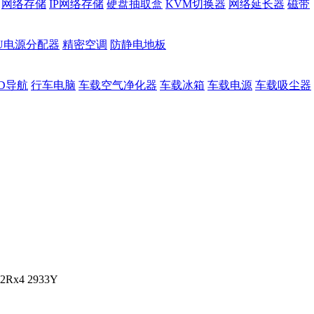
网络存储
IP网络存储
硬盘抽取盒
KVM切换器
网络延长器
磁带
DU电源分配器
精密空调
防静电地板
D导航
行车电脑
车载空气净化器
车载冰箱
车载电源
车载吸尘器
Rx4 2933Y