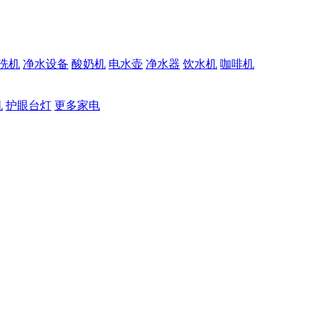
洗机
净水设备
酸奶机
电水壶
净水器
饮水机
咖啡机
机
护眼台灯
更多家电