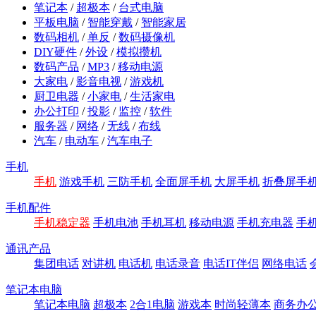
笔记本
/
超极本
/
台式电脑
平板电脑
/
智能穿戴
/
智能家居
数码相机
/
单反
/
数码摄像机
DIY硬件
/
外设
/
模拟攒机
数码产品
/
MP3
/
移动电源
大家电
/
影音电视
/
游戏机
厨卫电器
/
小家电
/
生活家电
办公打印
/
投影
/
监控
/
软件
服务器
/
网络
/
无线
/
布线
汽车
/
电动车
/
汽车电子
手机
手机
游戏手机
三防手机
全面屏手机
大屏手机
折叠屏手
手机配件
手机稳定器
手机电池
手机耳机
移动电源
手机充电器
手
通讯产品
集团电话
对讲机
电话机
电话录音
电话IT伴侣
网络电话
笔记本电脑
笔记本电脑
超极本
2合1电脑
游戏本
时尚轻薄本
商务办