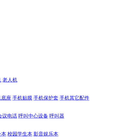
机
老人机
机底座
手机贴膜
手机保护套
手机其它配件
会议电话
呼叫中心设备
呼叫器
公本
校园学生本
影音娱乐本