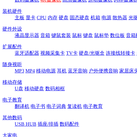
装机硬件
主板
显卡
CPU
内存
硬盘
固态硬盘
机箱
电源
散热器
光
硬件外设
液晶显示器
音箱
键鼠套装
鼠标
键盘
鼠标垫
数位板
音箱
扩展配件
蓝牙适配器
视频采集卡
TV卡
硬盘/光驱盒
连接线转接卡
随身视听
MP3
MP4
移动电源
耳机
蓝牙音响
户外便携音响
家居床
移动存储
U盘
移动硬盘
数码相框
电子教育
翻译机
电子书
电子词典
复读机
电子教育
其他数码
USB HUB
插座/排插
数码配件
大家电