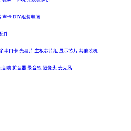
驱
声卡
DIY组装电脑
配件
多串口卡
光盘片
主板芯片组
显示芯片
其他装机
头音响
扩音器
录音笔
摄像头
麦克风