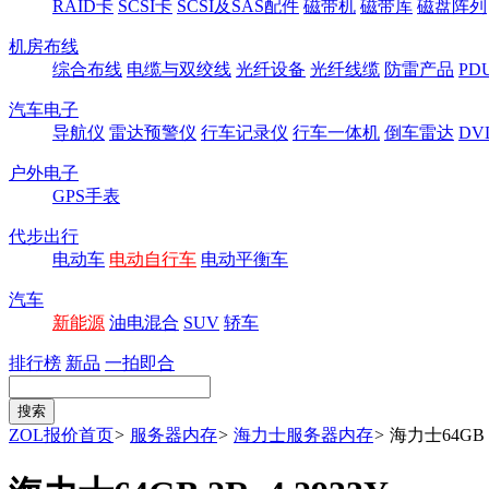
RAID卡
SCSI卡
SCSI及SAS配件
磁带机
磁带库
磁盘阵列
机房布线
综合布线
电缆与双绞线
光纤设备
光纤线缆
防雷产品
P
汽车电子
导航仪
雷达预警仪
行车记录仪
行车一体机
倒车雷达
DV
户外电子
GPS手表
代步出行
电动车
电动自行车
电动平衡车
汽车
新能源
油电混合
SUV
轿车
排行榜
新品
一拍即合
ZOL报价首页
>
服务器内存
>
海力士服务器内存
>
海力士64GB 2