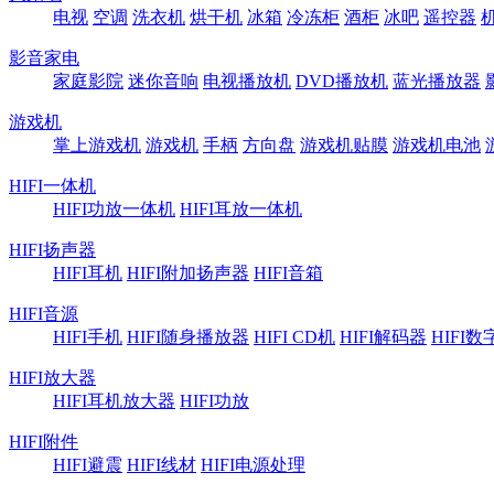
电视
空调
洗衣机
烘干机
冰箱
冷冻柜
酒柜
冰吧
遥控器
影音家电
家庭影院
迷你音响
电视播放机
DVD播放机
蓝光播放器
游戏机
掌上游戏机
游戏机
手柄
方向盘
游戏机贴膜
游戏机电池
HIFI一体机
HIFI功放一体机
HIFI耳放一体机
HIFI扬声器
HIFI耳机
HIFI附加扬声器
HIFI音箱
HIFI音源
HIFI手机
HIFI随身播放器
HIFI CD机
HIFI解码器
HIFI
HIFI放大器
HIFI耳机放大器
HIFI功放
HIFI附件
HIFI避震
HIFI线材
HIFI电源处理