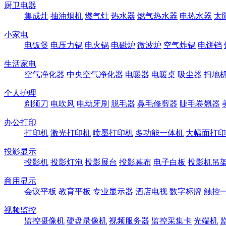
厨卫电器
集成灶
抽油烟机
燃气灶
热水器
燃气热水器
电热水器
太
小家电
电饭煲
电压力锅
电火锅
电磁炉
微波炉
空气炸锅
电饼铛
生活家电
空气净化器
中央空气净化器
电暖器
电暖桌
吸尘器
扫地
个人护理
剃须刀
电吹风
电动牙刷
脱毛器
鼻毛修剪器
睫毛卷翘器
办公打印
打印机
激光打印机
喷墨打印机
多功能一体机
大幅面打印
投影显示
投影机
投影灯泡
投影展台
投影幕布
电子白板
投影机吊
商用显示
会议平板
教育平板
专业显示器
酒店电视
数字标牌
触控
视频监控
监控摄像机
硬盘录像机
视频服务器
监控采集卡
光端机