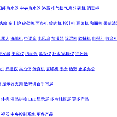
阳能热水器
中央热水器
浴霸
排气换气扇
洗碗机
消毒柜
烤箱
多士炉
破壁机
面条机
绞肉机
榨汁机
豆浆机
和面机
果蔬清
机器人
洗地机
空调扇
电风扇
加湿器
除湿机
除螨机
电熨斗
收音
美发器
美容仪
洁面仪
黑头仪
补水/蒸脸仪
冲牙器
机
扫描仪
高拍仪
传真机
复印机
墨盒
硒鼓
更多办公
架
显示器支架
数码讲台手写屏
一体机
液晶拼接
LED显示屏
多点触摸屏
更多产品
监视器
中央控制系统
更多产品