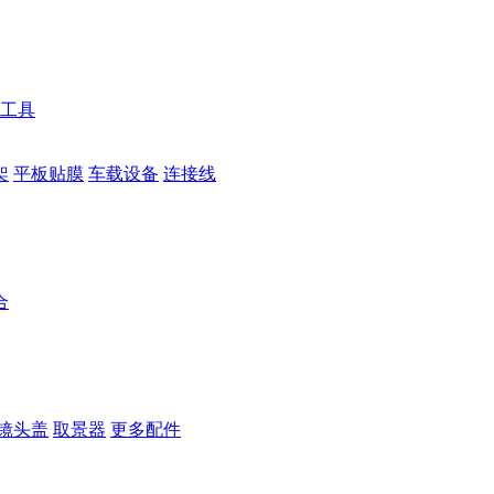
工具
架
平板贴膜
车载设备
连接线
合
镜头盖
取景器
更多配件