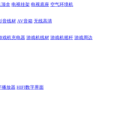
机顶盒
电视挂架
电视底座
空气环境机
影音线材
AV音箱
无线高清
游戏机充电器
游戏机线材
游戏机摇杆
游戏周边
数字播放器
HIFI数字界面