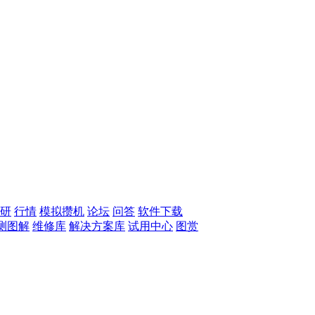
研
行情
模拟攒机
论坛
问答
软件下载
测图解
维修库
解决方案库
试用中心
图赏