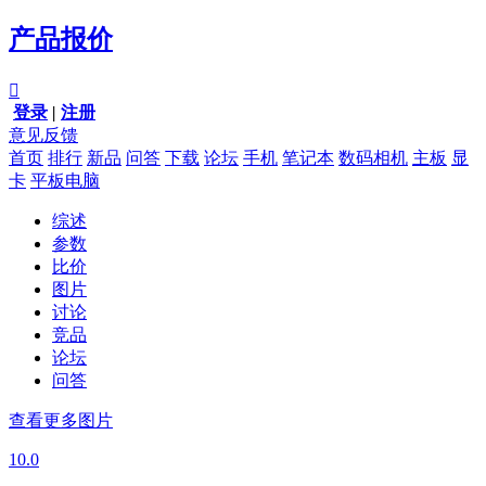
产品报价

登录
|
注册
意见反馈
首页
排行
新品
问答
下载
论坛
手机
笔记本
数码相机
主板
显
卡
平板电脑
综述
参数
比价
图片
讨论
竞品
论坛
问答
查看更多图片
10.0