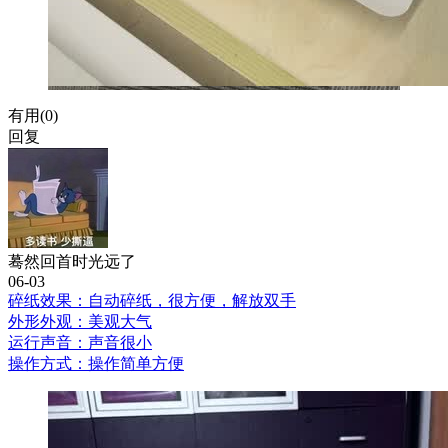
有用(
0
)
回复
蓦然回首时光远了
06-03
碎纸效果：自动碎纸，很方便，解放双手
外形外观：美观大气
运行声音：声音很小
操作方式：操作简单方便