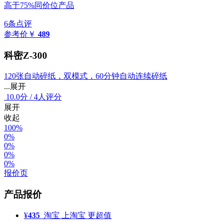
高于75%同价位产品
6条点评
参考价
￥
489
科密Z-300
120张自动碎纸，双模式，60分钟自动连续碎纸
...展开
10.0
分
/
4人评分
展开
收起
100%
0%
0%
0%
0%
报价页
产品报价
¥
435
淘宝
上淘宝 更超值