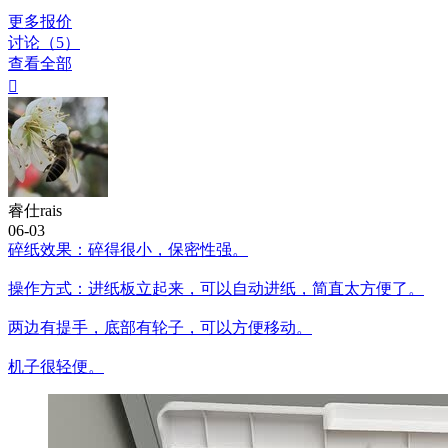
更多报价
讨论（5）
查看全部

睿仕rais
06-03
碎纸效果：碎得很小，保密性强。
操作方式：进纸板立起来，可以自动进纸，简直太方便了。
两边有提手，底部有轮子，可以方便移动。
机子很轻便。