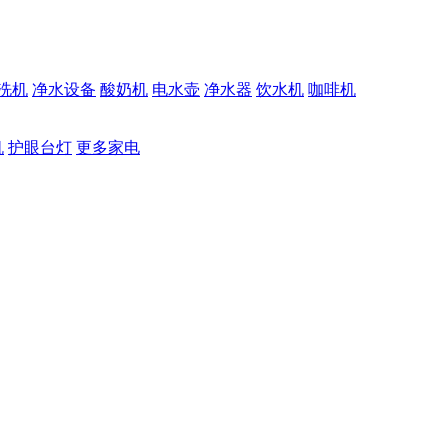
洗机
净水设备
酸奶机
电水壶
净水器
饮水机
咖啡机
机
护眼台灯
更多家电