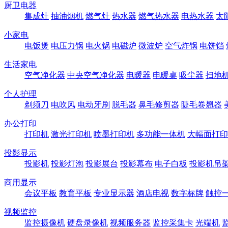
厨卫电器
集成灶
抽油烟机
燃气灶
热水器
燃气热水器
电热水器
太
小家电
电饭煲
电压力锅
电火锅
电磁炉
微波炉
空气炸锅
电饼铛
生活家电
空气净化器
中央空气净化器
电暖器
电暖桌
吸尘器
扫地
个人护理
剃须刀
电吹风
电动牙刷
脱毛器
鼻毛修剪器
睫毛卷翘器
办公打印
打印机
激光打印机
喷墨打印机
多功能一体机
大幅面打印
投影显示
投影机
投影灯泡
投影展台
投影幕布
电子白板
投影机吊
商用显示
会议平板
教育平板
专业显示器
酒店电视
数字标牌
触控
视频监控
监控摄像机
硬盘录像机
视频服务器
监控采集卡
光端机