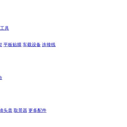
工具
架
平板贴膜
车载设备
连接线
合
镜头盖
取景器
更多配件