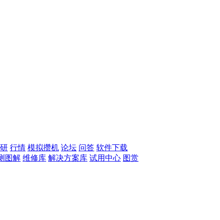
研
行情
模拟攒机
论坛
问答
软件下载
测图解
维修库
解决方案库
试用中心
图赏