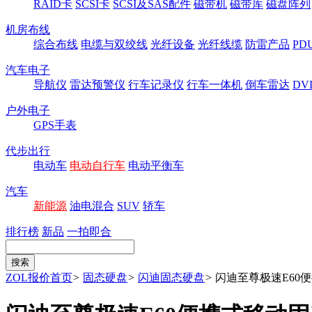
RAID卡
SCSI卡
SCSI及SAS配件
磁带机
磁带库
磁盘阵列
机房布线
综合布线
电缆与双绞线
光纤设备
光纤线缆
防雷产品
P
汽车电子
导航仪
雷达预警仪
行车记录仪
行车一体机
倒车雷达
DV
户外电子
GPS手表
代步出行
电动车
电动自行车
电动平衡车
汽车
新能源
油电混合
SUV
轿车
排行榜
新品
一拍即合
ZOL报价首页
>
固态硬盘
>
闪迪固态硬盘
>
闪迪至尊极速E60