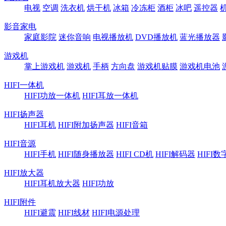
电视
空调
洗衣机
烘干机
冰箱
冷冻柜
酒柜
冰吧
遥控器
影音家电
家庭影院
迷你音响
电视播放机
DVD播放机
蓝光播放器
游戏机
掌上游戏机
游戏机
手柄
方向盘
游戏机贴膜
游戏机电池
HIFI一体机
HIFI功放一体机
HIFI耳放一体机
HIFI扬声器
HIFI耳机
HIFI附加扬声器
HIFI音箱
HIFI音源
HIFI手机
HIFI随身播放器
HIFI CD机
HIFI解码器
HIFI
HIFI放大器
HIFI耳机放大器
HIFI功放
HIFI附件
HIFI避震
HIFI线材
HIFI电源处理