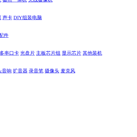
驱
声卡
DIY组装电脑
配件
多串口卡
光盘片
主板芯片组
显示芯片
其他装机
头音响
扩音器
录音笔
摄像头
麦克风