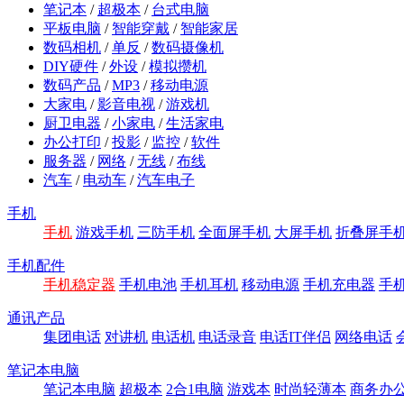
笔记本
/
超极本
/
台式电脑
平板电脑
/
智能穿戴
/
智能家居
数码相机
/
单反
/
数码摄像机
DIY硬件
/
外设
/
模拟攒机
数码产品
/
MP3
/
移动电源
大家电
/
影音电视
/
游戏机
厨卫电器
/
小家电
/
生活家电
办公打印
/
投影
/
监控
/
软件
服务器
/
网络
/
无线
/
布线
汽车
/
电动车
/
汽车电子
手机
手机
游戏手机
三防手机
全面屏手机
大屏手机
折叠屏手
手机配件
手机稳定器
手机电池
手机耳机
移动电源
手机充电器
手
通讯产品
集团电话
对讲机
电话机
电话录音
电话IT伴侣
网络电话
笔记本电脑
笔记本电脑
超极本
2合1电脑
游戏本
时尚轻薄本
商务办