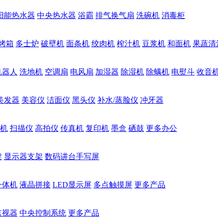
阳能热水器
中央热水器
浴霸
排气换气扇
洗碗机
消毒柜
烤箱
多士炉
破壁机
面条机
绞肉机
榨汁机
豆浆机
和面机
果蔬清
机器人
洗地机
空调扇
电风扇
加湿器
除湿机
除螨机
电熨斗
收音
美发器
美容仪
洁面仪
黑头仪
补水/蒸脸仪
冲牙器
机
扫描仪
高拍仪
传真机
复印机
墨盒
硒鼓
更多办公
架
显示器支架
数码讲台手写屏
一体机
液晶拼接
LED显示屏
多点触摸屏
更多产品
监视器
中央控制系统
更多产品