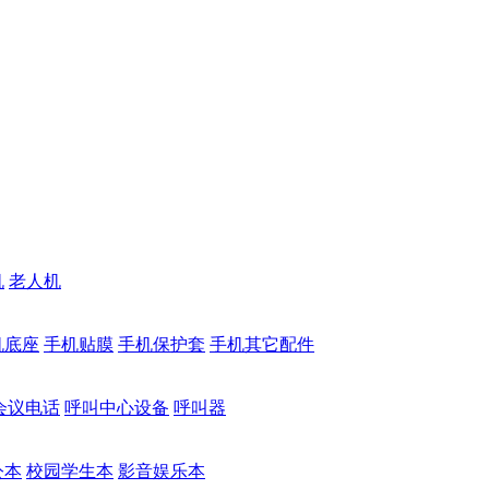
机
老人机
机底座
手机贴膜
手机保护套
手机其它配件
会议电话
呼叫中心设备
呼叫器
公本
校园学生本
影音娱乐本