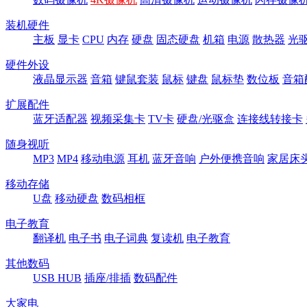
装机硬件
主板
显卡
CPU
内存
硬盘
固态硬盘
机箱
电源
散热器
光
硬件外设
液晶显示器
音箱
键鼠套装
鼠标
键盘
鼠标垫
数位板
音箱
扩展配件
蓝牙适配器
视频采集卡
TV卡
硬盘/光驱盒
连接线转接卡
随身视听
MP3
MP4
移动电源
耳机
蓝牙音响
户外便携音响
家居床
移动存储
U盘
移动硬盘
数码相框
电子教育
翻译机
电子书
电子词典
复读机
电子教育
其他数码
USB HUB
插座/排插
数码配件
大家电