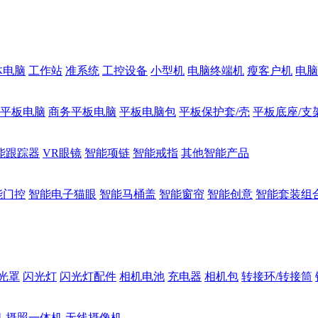
体电脑
工作站
准系统
工控设备
小型机
电脑终端机
瘦客户机
电脑
1平板电脑
商务平板电脑
平板电脑包
平板保护套/壳
平板底座/支
能跟踪器
VR眼镜
智能项链
智能戒指
其他智能产品
能门控
智能电子猫眼
智能马桶盖
智能窗帘
智能创意
智能套装组
光罩
闪光灯
闪光灯配件
相机电池
充电器
相机包
转接环/转接筒
机
摄照一体机
无线摄像机