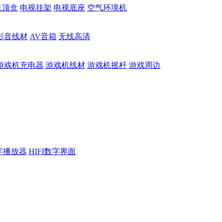
机顶盒
电视挂架
电视底座
空气环境机
影音线材
AV音箱
无线高清
游戏机充电器
游戏机线材
游戏机摇杆
游戏周边
数字播放器
HIFI数字界面