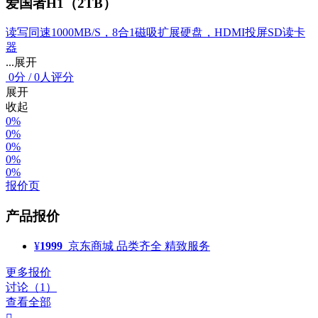
爱国者H1（2TB）
读写同速1000MB/S，8合1磁吸扩展硬盘，HDMI投屏SD读卡
器
...展开
0
分
/
0人评分
展开
收起
0%
0%
0%
0%
0%
报价页
产品报价
¥
1999
京东商城
品类齐全 精致服务
更多报价
讨论（1）
查看全部