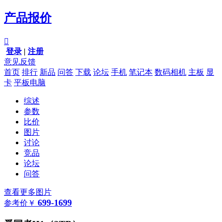
产品报价

登录
|
注册
意见反馈
首页
排行
新品
问答
下载
论坛
手机
笔记本
数码相机
主板
显
卡
平板电脑
综述
参数
比价
图片
讨论
竞品
论坛
问答
查看更多图片
699-1699
参考价
￥