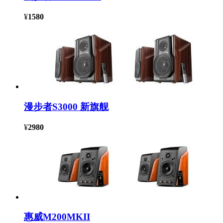
¥
1580
漫步者S3000 新旗舰
¥
2980
惠威M200MKII