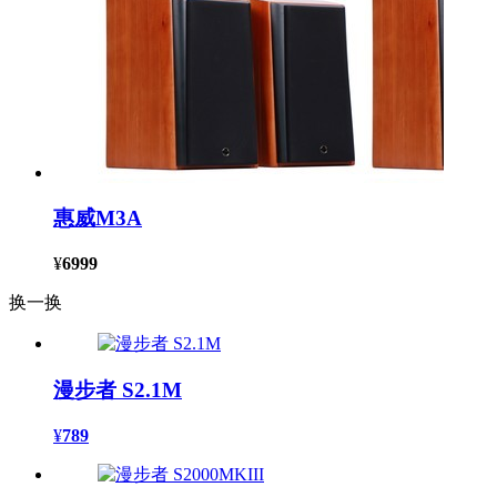
惠威M3A
¥
6999
换一换
漫步者 S2.1M
¥
789