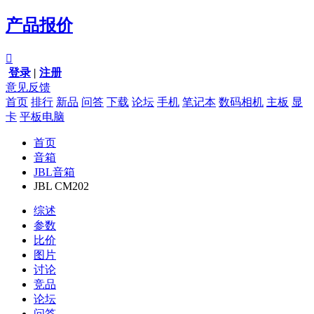
产品报价

登录
|
注册
意见反馈
首页
排行
新品
问答
下载
论坛
手机
笔记本
数码相机
主板
显
卡
平板电脑
首页
音箱
JBL音箱
JBL CM202
综述
参数
比价
图片
讨论
竞品
论坛
问答