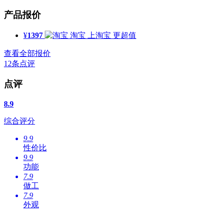
产品报价
¥
1397
淘宝
上淘宝 更超值
查看全部报价
12
条点评
点评
8.9
综合评分
9.9
性价比
9.9
功能
7.9
做工
7.9
外观