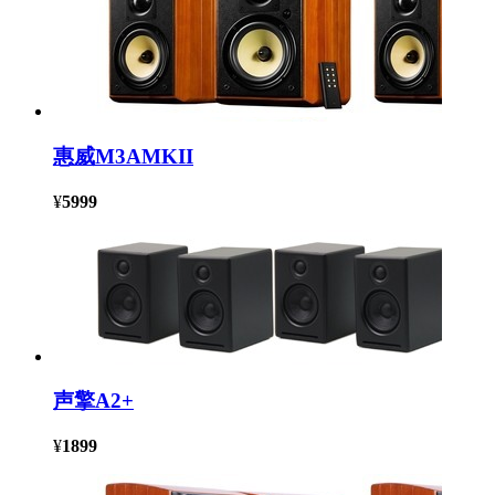
惠威M3AMKII
¥
5999
声擎A2+
¥
1899