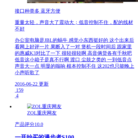
接口种类多 蓝牙方便
重量太轻，声音大了震动大；低音控制不住，配的线材
不好
办公室电脑是JBL的蜗牛 感觉小东西挺好的 这个出来后
看网上好评一片 果断入了一对 煲机一段时间后 跟家里
的惠威K3对比了一下 很轻很轻啊 高音俩货各有千秋吧
低音这小箱子是真不行啊 渡口 尘鼓之类的 一到低音点
声音大一点 明显的嗡响 根本控制不住 这202也只能晚上
小声听歌了
2016-06-22 更新
159
4
ZOL重庆网友
产品评分
10.0
一开始买的漫步者S100...