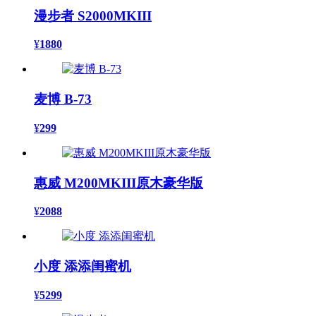
漫步者 S2000MKIII
¥
1880
麦博 B-73
¥
299
惠威 M200MKIII原木豪华版
¥
2088
小度 添添闺蜜机
¥
5299