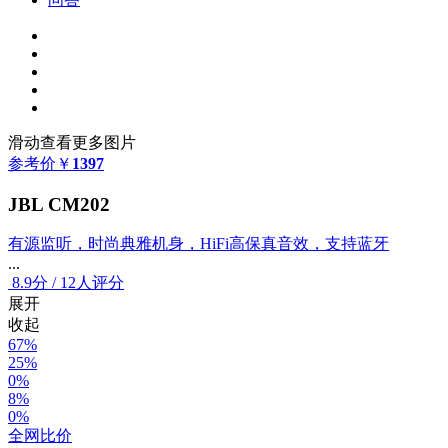
滑动查看更多图片
参考价
￥
1397
JBL CM202
有源监听，时尚典雅机身，HiFi高保真音效，支持蓝牙
...
8.9
分
/
12人评分
展开
收起
67%
25%
0%
8%
0%
全网比价