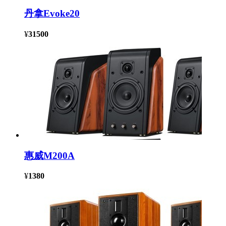
丹拿Evoke20
¥
31500
惠威M200A
¥
1380