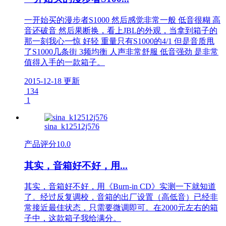
一开始买的漫步者S1000 然后感觉非常一般 低音很糊 高
音还破音 然后果断换，看上JBL的外观，当拿到箱子的
那一刻我心一惊 好轻 重量只有S1000的4/1 但是音质甩
了S1000几条街 3频均衡 人声非常舒服 低音强劲 是非常
值得入手的一款箱子。
2015-12-18 更新
134
1
sina_k12512j576
产品评分
10.0
其实，音箱好不好，用...
其实，音箱好不好，用《Burn-in CD》实测一下就知道
了。经过反复调校，音箱的出厂设置（高低音）已经非
常接近最佳状态，只需要微调即可。在2000元左右的箱
子中，这款箱子我给满分。