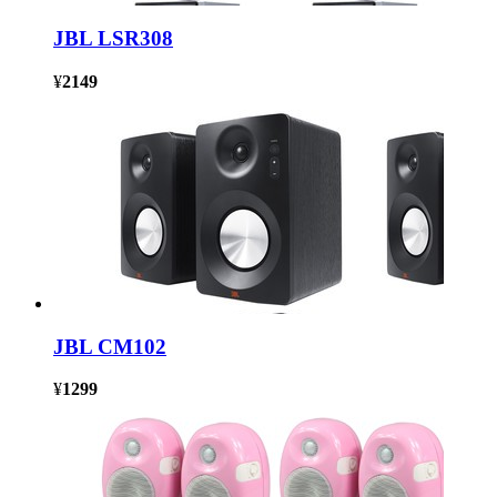
JBL LSR308
¥
2149
JBL CM102
¥
1299