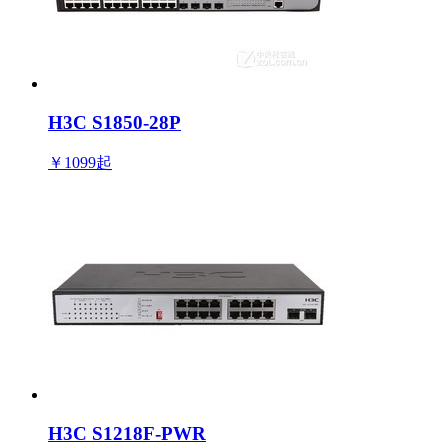
H3C S1850-28P
￥1099
起
H3C S1218F-PWR