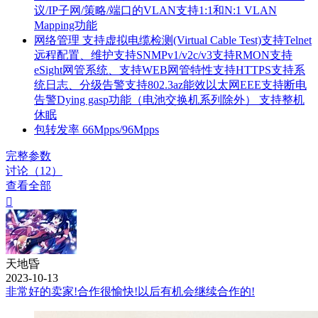
议/IP子网/策略/端口的VLAN支持1:1和N:1 VLAN
Mapping功能
网络管理
支持虚拟电缆检测(Virtual Cable Test)支持Telnet
远程配置、维护支持SNMPv1/v2c/v3支持RMON支持
eSight网管系统、支持WEB网管特性支持HTTPS支持系
统日志、分级告警支持802.3az能效以太网EEE支持断电
告警Dying gasp功能（电池交换机系列除外） 支持整机
休眠
包转发率
66Mpps/96Mpps
完整参数
讨论（12）
查看全部

天地昏
2023-10-13
非常好的卖家!合作很愉快!以后有机会继续合作的!