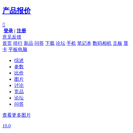
产品报价

登录
|
注册
意见反馈
首页
排行
新品
问答
下载
论坛
手机
笔记本
数码相机
主板
显
卡
平板电脑
综述
参数
比价
图片
讨论
竞品
论坛
问答
查看更多图片
10.0