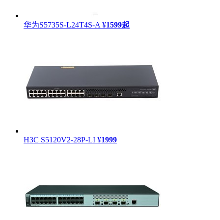
华为S5735S-L24T4S-A
¥
1599
起
H3C S5120V2-28P-LI
¥
1999