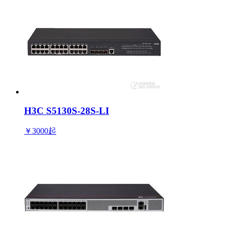
H3C S5130S-28S-LI
￥3000
起