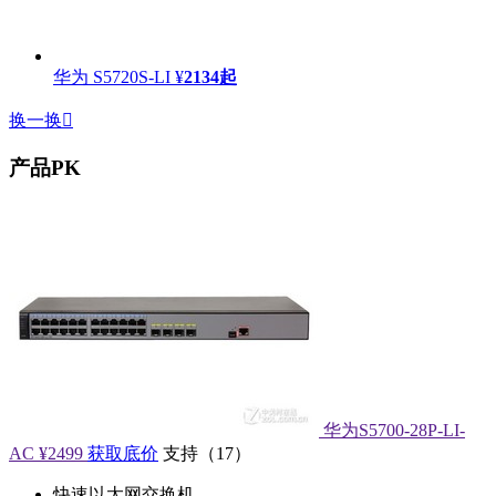
华为 S5720S-LI
¥
2134
起
换一换

产品PK
华为S5700-28P-LI-
AC
¥2499
获取底价
支持
（
17
）
快速以太网交换机