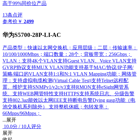
高于99%同价位产品
13条点评
参考价
￥
2499
华为S5700-28P-LI-AC
产品类型：快速以太网交换机；应用层级：二层；传输速率：
10/100/1000Mbps；端口数量：28个；背板带宽：256Gbps；
VLAN：支持4K个VLAN支持Guest VLAN、Voice VLAN支持
GVRP协议支持MUX VLAN功能支持基于MAC/协议/IP子网/
策略/端口的VLAN支持1:1和N:1 VLAN Mapping功能；网络管
理：支持虚拟电缆检测(Virtual Cable Test)支持Telnet远程配
置、维护支持SNMPv1/v2c/v3支持RMON支持eSight网管系
统、支持WEB网管特性支持HTTPS支持系统日志、分级告警
支持802.3az能效以太网EEE支持断电告警Dying gasp功能（电
池交换机系列除外） 支持整机休眠；包转发率：
66Mpps/96Mpps；
...展开
10.0
分
/
10人评分
展开
收起