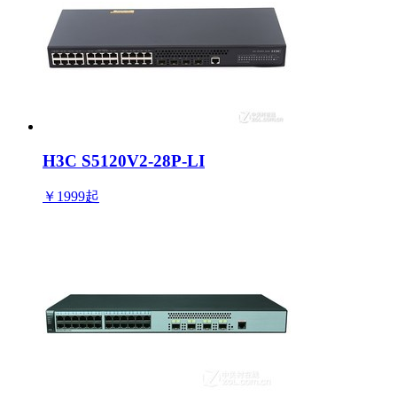
H3C S5120V2-28P-LI
￥1999
起