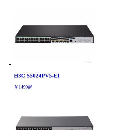
H3C S5024PV5-EI
￥1499
起