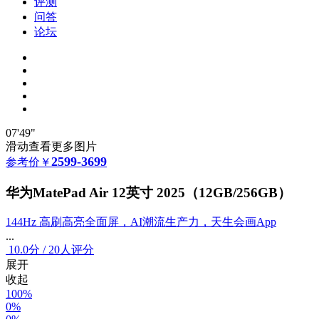
评测
问答
论坛
07'49"
滑动查看更多图片
2599-3699
参考价
￥
华为MatePad Air 12英寸 2025（12GB/256GB）
144Hz 高刷高亮全面屏，AI潮流生产力，天生会画App
...
10.0
分
/
20人评分
展开
收起
100%
0%