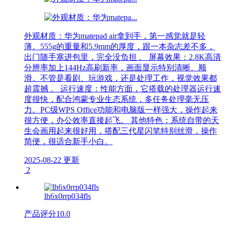
外观材质：华为matepad air拿到手，第一感觉就是轻
薄。555g的重量和5.9mm的厚度，跟一本杂志差不多，
出门随手塞进包里，完全没负担 。 屏幕效果：2.8K高清
分辨率加上144Hz高刷新率，画面显示特别清晰、顺
滑。不管是看剧、玩游戏，还是处理工作，视觉效果都
超震撼 。 运行速度：性能方面，它搭载的处理器运行速
度很快，配合鸿蒙专业生态系统，多任务处理毫无压
力。PC级WPS Office功能和电脑版一样强大，操作起来
很方便，办公效率直接起飞。 其他特色：系统自带的天
生会画用起来很好用，搭配三代星闪笔特别丝滑，操作
简便，很适合新手小白。
2025-08-22 更新
2
lh6x0rrp034fls
产品评分
10.0