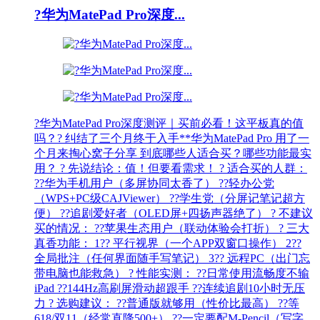
?华为MatePad Pro深度...
?华为MatePad Pro深度测评｜买前必看！这平板真的值
吗？? 纠结了三个月终于入手**华为MatePad Pro 用了一
个月来掏心窝子分享 到底哪些人适合买？哪些功能最实
用？ ? 先说结论：值！但要看需求！ ? 适合买的人群：
??华为手机用户（多屏协同太香了） ??轻办公党
（WPS+PC级CAJViewer） ??学生党（分屏记笔记超方
便） ??追剧爱好者（OLED屏+四扬声器绝了） ? 不建议
买的情况： ??苹果生态用户（联动体验会打折） ? 三大
真香功能： 1?? 平行视界（一个APP双窗口操作） 2??
全局批注（任何界面随手写笔记） 3?? 远程PC（出门忘
带电脑也能救急） ? 性能实测： ??日常使用流畅度不输
iPad ??144Hz高刷屏滑动超跟手 ??连续追剧10小时无压
力 ? 选购建议： ??普通版就够用（性价比最高） ??等
618/双11（经常直降500+） ??一定要配M-Pencil（写字