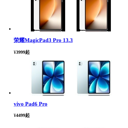
荣耀MagicPad3 Pro 13.3
¥
3999
起
vivo Pad6 Pro
¥
4499
起