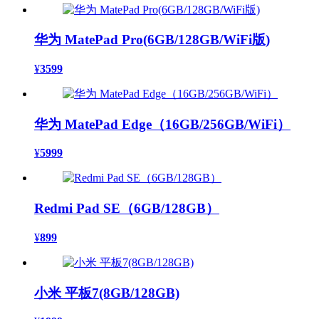
华为 MatePad Pro(6GB/128GB/WiFi版)
¥
3599
华为 MatePad Edge（16GB/256GB/WiFi）
¥
5999
Redmi Pad SE（6GB/128GB）
¥
899
小米 平板7(8GB/128GB)