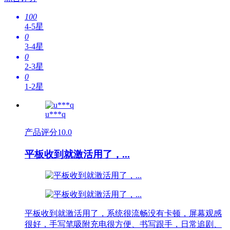
100
4-5星
0
3-4星
0
2-3星
0
1-2星
u***q
产品评分
10.0
平板收到就激活用了，...
平板收到就激活用了，系统很流畅没有卡顿，屏幕观感
很好，手写笔吸附充电很方便、书写跟手，日常追剧、