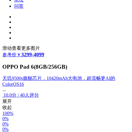
问答
滑动查看更多图片
3299-4099
参考价
￥
OPPO Pad 6(8GB/256GB)
天玑9500s旗舰芯片，10420mAh大电池，超流畅更AI的
ColorOS16
...
10.0
分
/
40人评分
展开
收起
100%
0%
0%
0%