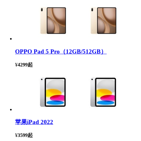
OPPO Pad 5 Pro（12GB/512GB）
¥
4299
起
苹果iPad 2022
¥
3599
起