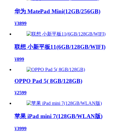
华为 MatePad Mini(12GB/256GB)
¥
3899
联想 小新平板11(6GB/128GB/WIFI)
¥
899
OPPO Pad 5( 8GB/128GB)
¥
2599
苹果 iPad mini 7(128GB/WLAN版)
¥
3999