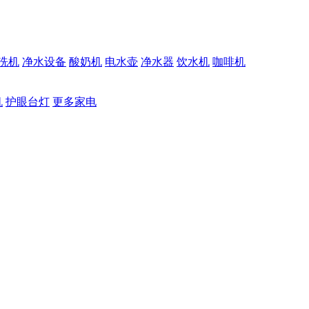
洗机
净水设备
酸奶机
电水壶
净水器
饮水机
咖啡机
机
护眼台灯
更多家电