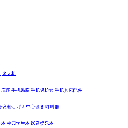
机
老人机
机底座
手机贴膜
手机保护套
手机其它配件
会议电话
呼叫中心设备
呼叫器
公本
校园学生本
影音娱乐本