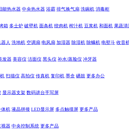
阳能热水器
中央热水器
浴霸
排气换气扇
洗碗机
消毒柜
烤箱
多士炉
破壁机
面条机
绞肉机
榨汁机
豆浆机
和面机
果蔬清
机器人
洗地机
空调扇
电风扇
加湿器
除湿机
除螨机
电熨斗
收音
美发器
美容仪
洁面仪
黑头仪
补水/蒸脸仪
冲牙器
机
扫描仪
高拍仪
传真机
复印机
墨盒
硒鼓
更多办公
架
显示器支架
数码讲台手写屏
一体机
液晶拼接
LED显示屏
多点触摸屏
更多产品
监视器
中央控制系统
更多产品