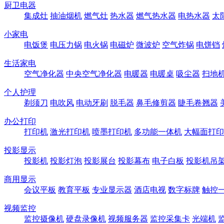
厨卫电器
集成灶
抽油烟机
燃气灶
热水器
燃气热水器
电热水器
太
小家电
电饭煲
电压力锅
电火锅
电磁炉
微波炉
空气炸锅
电饼铛
生活家电
空气净化器
中央空气净化器
电暖器
电暖桌
吸尘器
扫地
个人护理
剃须刀
电吹风
电动牙刷
脱毛器
鼻毛修剪器
睫毛卷翘器
办公打印
打印机
激光打印机
喷墨打印机
多功能一体机
大幅面打印
投影显示
投影机
投影灯泡
投影展台
投影幕布
电子白板
投影机吊
商用显示
会议平板
教育平板
专业显示器
酒店电视
数字标牌
触控
视频监控
监控摄像机
硬盘录像机
视频服务器
监控采集卡
光端机