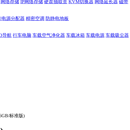
网络存储
IP网络存储
硬盘抽取盒
KVM切换器
网络延长器
磁带
DU电源分配器
精密空调
防静电地板
D导航
行车电脑
车载空气净化器
车载冰箱
车载电源
车载吸尘器
6GB/标准版)