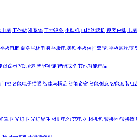
体电脑
工作站
准系统
工控设备
小型机
电脑终端机
瘦客户机
电脑
1平板电脑
商务平板电脑
平板电脑包
平板保护套/壳
平板底座/支
能跟踪器
VR眼镜
智能项链
智能戒指
其他智能产品
能门控
智能电子猫眼
智能马桶盖
智能窗帘
智能创意
智能套装组
光罩
闪光灯
闪光灯配件
相机电池
充电器
相机包
转接环/转接筒
机
摄照一体机
无线摄像机