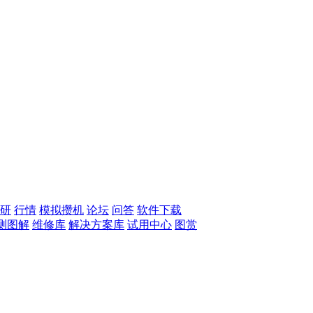
研
行情
模拟攒机
论坛
问答
软件下载
测图解
维修库
解决方案库
试用中心
图赏