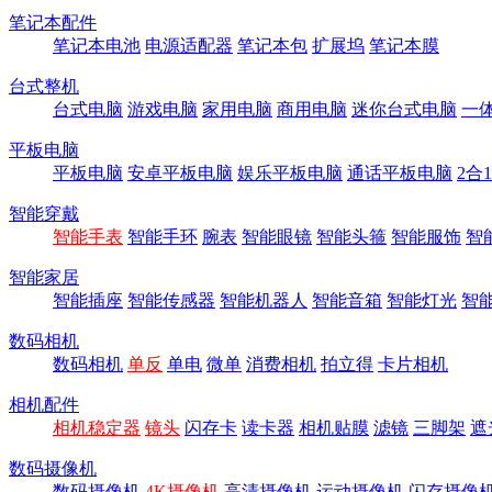
笔记本配件
笔记本电池
电源适配器
笔记本包
扩展坞
笔记本膜
台式整机
台式电脑
游戏电脑
家用电脑
商用电脑
迷你台式电脑
一
平板电脑
平板电脑
安卓平板电脑
娱乐平板电脑
通话平板电脑
2合
智能穿戴
智能手表
智能手环
腕表
智能眼镜
智能头箍
智能服饰
智
智能家居
智能插座
智能传感器
智能机器人
智能音箱
智能灯光
智
数码相机
数码相机
单反
单电
微单
消费相机
拍立得
卡片相机
相机配件
相机稳定器
镜头
闪存卡
读卡器
相机贴膜
滤镜
三脚架
遮
数码摄像机
数码摄像机
4K摄像机
高清摄像机
运动摄像机
闪存摄像