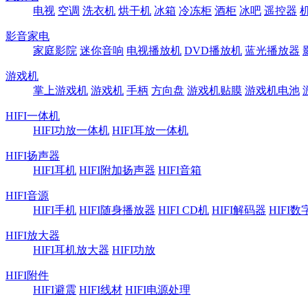
电视
空调
洗衣机
烘干机
冰箱
冷冻柜
酒柜
冰吧
遥控器
影音家电
家庭影院
迷你音响
电视播放机
DVD播放机
蓝光播放器
游戏机
掌上游戏机
游戏机
手柄
方向盘
游戏机贴膜
游戏机电池
HIFI一体机
HIFI功放一体机
HIFI耳放一体机
HIFI扬声器
HIFI耳机
HIFI附加扬声器
HIFI音箱
HIFI音源
HIFI手机
HIFI随身播放器
HIFI CD机
HIFI解码器
HIFI
HIFI放大器
HIFI耳机放大器
HIFI功放
HIFI附件
HIFI避震
HIFI线材
HIFI电源处理