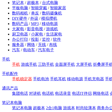
笔记本
/
超极本
/
台式电脑
平板电脑
/
智能穿戴
/
智能家居
数码相机
/
单反
/
数码摄像机
DIY硬件
/
外设
/
模拟攒机
数码产品
/
MP3
/
移动电源
大家电
/
影音电视
/
游戏机
厨卫电器
/
小家电
/
生活家电
办公打印
/
投影
/
监控
/
软件
服务器
/
网络
/
无线
/
布线
汽车
/
电动车
/
汽车电子
手机
手机
游戏手机
三防手机
全面屏手机
大屏手机
折叠屏手
手机配件
手机稳定器
手机电池
手机耳机
移动电源
手机充电器
手
通讯产品
集团电话
对讲机
电话机
电话录音
电话IT伴侣
网络电话
笔记本电脑
笔记本电脑
超极本
2合1电脑
游戏本
时尚轻薄本
商务办