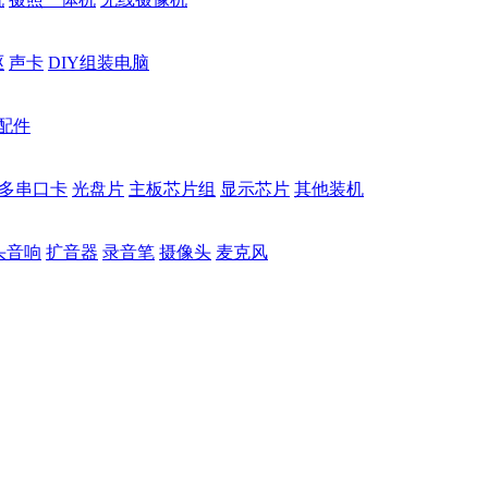
驱
声卡
DIY组装电脑
配件
多串口卡
光盘片
主板芯片组
显示芯片
其他装机
头音响
扩音器
录音笔
摄像头
麦克风