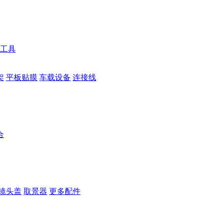
工具
架
平板贴膜
车载设备
连接线
合
镜头盖
取景器
更多配件