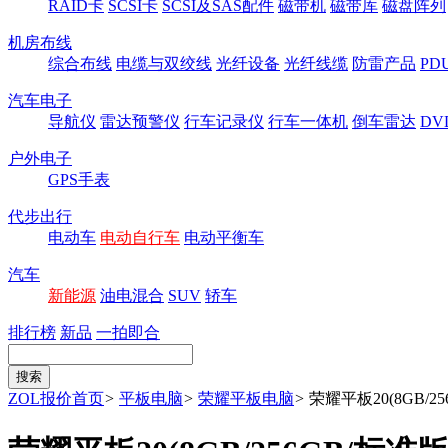
RAID卡
SCSI卡
SCSI及SAS配件
磁带机
磁带库
磁盘阵列
机房布线
综合布线
电缆与双绞线
光纤设备
光纤线缆
防雷产品
P
汽车电子
导航仪
雷达预警仪
行车记录仪
行车一体机
倒车雷达
DV
户外电子
GPS手表
代步出行
电动车
电动自行车
电动平衡车
汽车
新能源
油电混合
SUV
轿车
排行榜
新品
一拍即合
ZOL报价首页
>
平板电脑
>
荣耀平板电脑
>
荣耀平板20(8GB/25