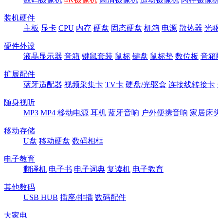
装机硬件
主板
显卡
CPU
内存
硬盘
固态硬盘
机箱
电源
散热器
光
硬件外设
液晶显示器
音箱
键鼠套装
鼠标
键盘
鼠标垫
数位板
音箱
扩展配件
蓝牙适配器
视频采集卡
TV卡
硬盘/光驱盒
连接线转接卡
随身视听
MP3
MP4
移动电源
耳机
蓝牙音响
户外便携音响
家居床
移动存储
U盘
移动硬盘
数码相框
电子教育
翻译机
电子书
电子词典
复读机
电子教育
其他数码
USB HUB
插座/排插
数码配件
大家电