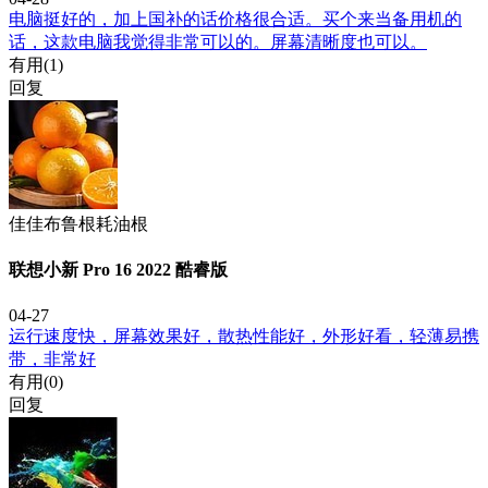
电脑挺好的，加上国补的话价格很合适。买个来当备用机的
话，这款电脑我觉得非常可以的。屏幕清晰度也可以。
有用(
1
)
回复
佳佳布鲁根耗油根
联想小新 Pro 16 2022 酷睿版
04-27
运行速度快，屏幕效果好，散热性能好，外形好看，轻薄易携
带，非常好
有用(
0
)
回复