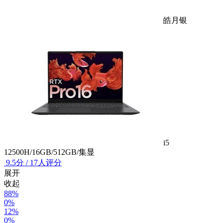
皓月银
i5
12500H/16GB/512GB/集显
9.5
分
/
17人评分
展开
收起
88%
0%
12%
0%