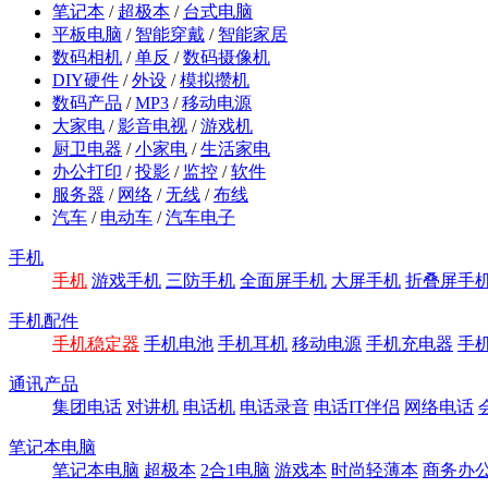
笔记本
/
超极本
/
台式电脑
平板电脑
/
智能穿戴
/
智能家居
数码相机
/
单反
/
数码摄像机
DIY硬件
/
外设
/
模拟攒机
数码产品
/
MP3
/
移动电源
大家电
/
影音电视
/
游戏机
厨卫电器
/
小家电
/
生活家电
办公打印
/
投影
/
监控
/
软件
服务器
/
网络
/
无线
/
布线
汽车
/
电动车
/
汽车电子
手机
手机
游戏手机
三防手机
全面屏手机
大屏手机
折叠屏手
手机配件
手机稳定器
手机电池
手机耳机
移动电源
手机充电器
手
通讯产品
集团电话
对讲机
电话机
电话录音
电话IT伴侣
网络电话
笔记本电脑
笔记本电脑
超极本
2合1电脑
游戏本
时尚轻薄本
商务办