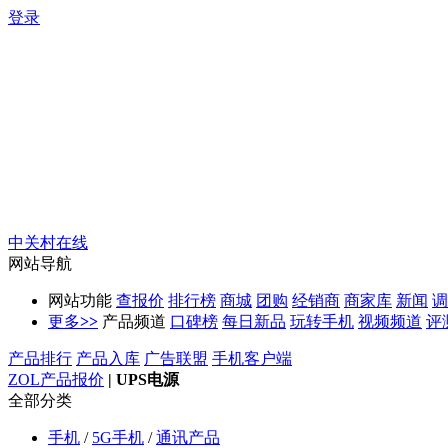
登录
中关村在线
网站导航
网站功能
查报价
排行榜
商城
团购
经销商
商家库
新闻
调
更多
>>
产品频道
口碑榜
每日新品
玩转手机
视频频道
评
产品排行
产品入库
广告联盟
手机客户端
ZOL产品报价
|
UPS电源
全部分类
手机
/
5G手机
/
通讯产品