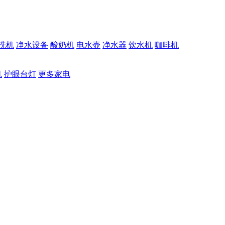
洗机
净水设备
酸奶机
电水壶
净水器
饮水机
咖啡机
机
护眼台灯
更多家电