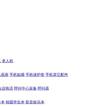
机
老人机
机底座
手机贴膜
手机保护套
手机其它配件
会议电话
呼叫中心设备
呼叫器
公本
校园学生本
影音娱乐本