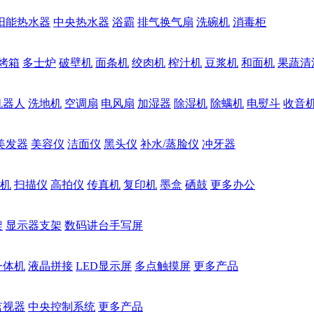
阳能热水器
中央热水器
浴霸
排气换气扇
洗碗机
消毒柜
烤箱
多士炉
破壁机
面条机
绞肉机
榨汁机
豆浆机
和面机
果蔬清
机器人
洗地机
空调扇
电风扇
加湿器
除湿机
除螨机
电熨斗
收音
美发器
美容仪
洁面仪
黑头仪
补水/蒸脸仪
冲牙器
机
扫描仪
高拍仪
传真机
复印机
墨盒
硒鼓
更多办公
架
显示器支架
数码讲台手写屏
一体机
液晶拼接
LED显示屏
多点触摸屏
更多产品
监视器
中央控制系统
更多产品