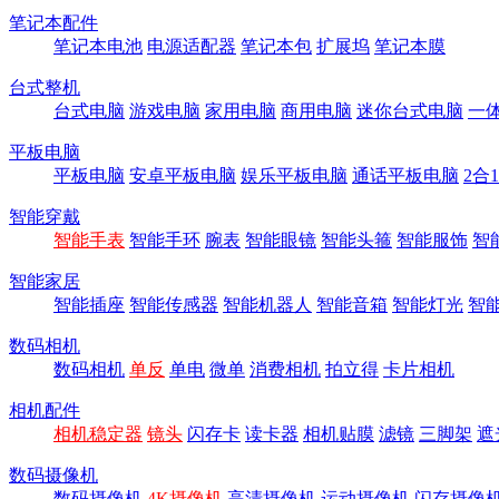
笔记本配件
笔记本电池
电源适配器
笔记本包
扩展坞
笔记本膜
台式整机
台式电脑
游戏电脑
家用电脑
商用电脑
迷你台式电脑
一
平板电脑
平板电脑
安卓平板电脑
娱乐平板电脑
通话平板电脑
2合
智能穿戴
智能手表
智能手环
腕表
智能眼镜
智能头箍
智能服饰
智
智能家居
智能插座
智能传感器
智能机器人
智能音箱
智能灯光
智
数码相机
数码相机
单反
单电
微单
消费相机
拍立得
卡片相机
相机配件
相机稳定器
镜头
闪存卡
读卡器
相机贴膜
滤镜
三脚架
遮
数码摄像机
数码摄像机
4K摄像机
高清摄像机
运动摄像机
闪存摄像