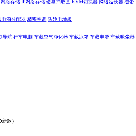
网络存储
IP网络存储
硬盘抽取盒
KVM切换器
网络延长器
磁带
DU电源分配器
精密空调
防静电地板
D导航
行车电脑
车载空气净化器
车载冰箱
车载电源
车载吸尘器
LCD新款）