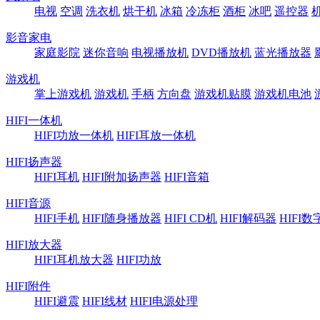
电视
空调
洗衣机
烘干机
冰箱
冷冻柜
酒柜
冰吧
遥控器
影音家电
家庭影院
迷你音响
电视播放机
DVD播放机
蓝光播放器
游戏机
掌上游戏机
游戏机
手柄
方向盘
游戏机贴膜
游戏机电池
HIFI一体机
HIFI功放一体机
HIFI耳放一体机
HIFI扬声器
HIFI耳机
HIFI附加扬声器
HIFI音箱
HIFI音源
HIFI手机
HIFI随身播放器
HIFI CD机
HIFI解码器
HIFI
HIFI放大器
HIFI耳机放大器
HIFI功放
HIFI附件
HIFI避震
HIFI线材
HIFI电源处理