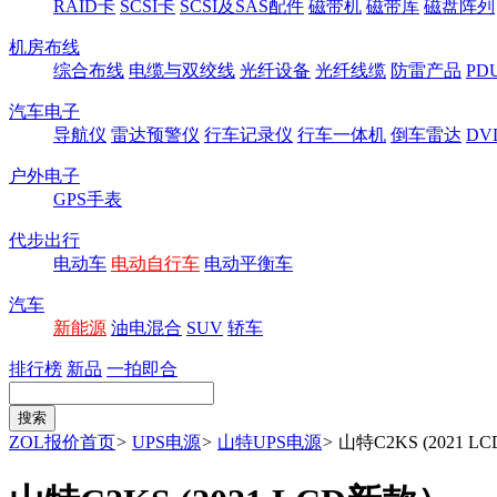
RAID卡
SCSI卡
SCSI及SAS配件
磁带机
磁带库
磁盘阵列
机房布线
综合布线
电缆与双绞线
光纤设备
光纤线缆
防雷产品
P
汽车电子
导航仪
雷达预警仪
行车记录仪
行车一体机
倒车雷达
DV
户外电子
GPS手表
代步出行
电动车
电动自行车
电动平衡车
汽车
新能源
油电混合
SUV
轿车
排行榜
新品
一拍即合
ZOL报价首页
>
UPS电源
>
山特UPS电源
>
山特C2KS (2021 