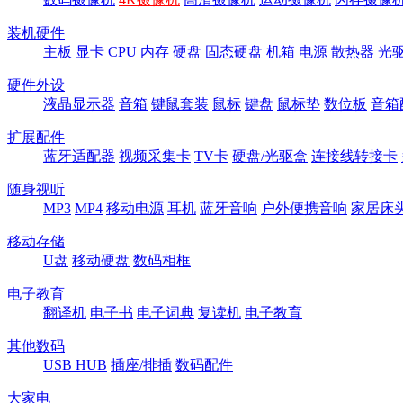
装机硬件
主板
显卡
CPU
内存
硬盘
固态硬盘
机箱
电源
散热器
光
硬件外设
液晶显示器
音箱
键鼠套装
鼠标
键盘
鼠标垫
数位板
音箱
扩展配件
蓝牙适配器
视频采集卡
TV卡
硬盘/光驱盒
连接线转接卡
随身视听
MP3
MP4
移动电源
耳机
蓝牙音响
户外便携音响
家居床
移动存储
U盘
移动硬盘
数码相框
电子教育
翻译机
电子书
电子词典
复读机
电子教育
其他数码
USB HUB
插座/排插
数码配件
大家电