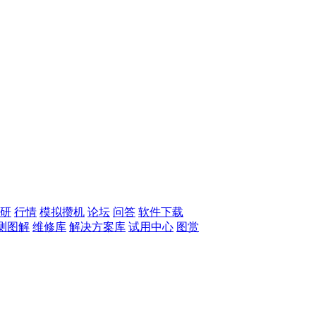
研
行情
模拟攒机
论坛
问答
软件下载
测图解
维修库
解决方案库
试用中心
图赏