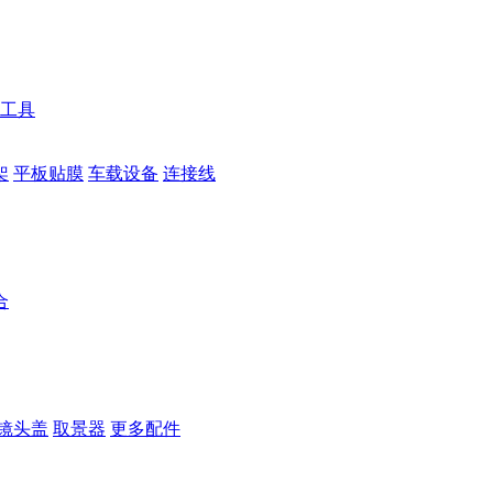
工具
架
平板贴膜
车载设备
连接线
合
镜头盖
取景器
更多配件