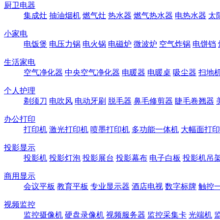
厨卫电器
集成灶
抽油烟机
燃气灶
热水器
燃气热水器
电热水器
太
小家电
电饭煲
电压力锅
电火锅
电磁炉
微波炉
空气炸锅
电饼铛
生活家电
空气净化器
中央空气净化器
电暖器
电暖桌
吸尘器
扫地
个人护理
剃须刀
电吹风
电动牙刷
脱毛器
鼻毛修剪器
睫毛卷翘器
办公打印
打印机
激光打印机
喷墨打印机
多功能一体机
大幅面打印
投影显示
投影机
投影灯泡
投影展台
投影幕布
电子白板
投影机吊
商用显示
会议平板
教育平板
专业显示器
酒店电视
数字标牌
触控
视频监控
监控摄像机
硬盘录像机
视频服务器
监控采集卡
光端机