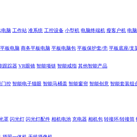
体电脑
工作站
准系统
工控设备
小型机
电脑终端机
瘦客户机
电脑
1平板电脑
商务平板电脑
平板电脑包
平板保护套/壳
平板底座/支
能跟踪器
VR眼镜
智能项链
智能戒指
其他智能产品
能门控
智能电子猫眼
智能马桶盖
智能窗帘
智能创意
智能套装组
光罩
闪光灯
闪光灯配件
相机电池
充电器
相机包
转接环/转接筒
机
摄照一体机
无线摄像机