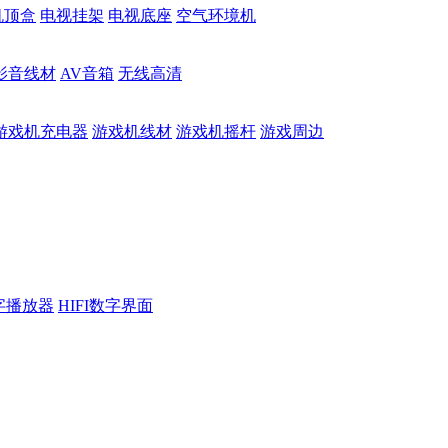
机顶盒
电视挂架
电视底座
空气环境机
影音线材
AV音箱
无线高清
游戏机充电器
游戏机线材
游戏机摇杆
游戏周边
数字播放器
HIFI数字界面