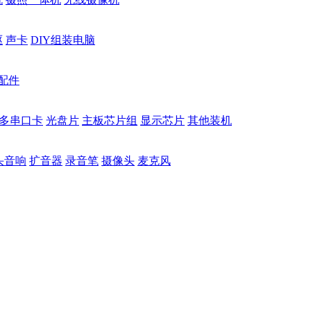
驱
声卡
DIY组装电脑
配件
多串口卡
光盘片
主板芯片组
显示芯片
其他装机
头音响
扩音器
录音笔
摄像头
麦克风