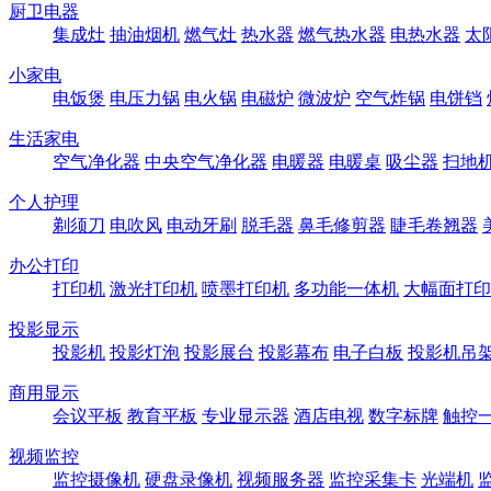
厨卫电器
集成灶
抽油烟机
燃气灶
热水器
燃气热水器
电热水器
太
小家电
电饭煲
电压力锅
电火锅
电磁炉
微波炉
空气炸锅
电饼铛
生活家电
空气净化器
中央空气净化器
电暖器
电暖桌
吸尘器
扫地
个人护理
剃须刀
电吹风
电动牙刷
脱毛器
鼻毛修剪器
睫毛卷翘器
办公打印
打印机
激光打印机
喷墨打印机
多功能一体机
大幅面打印
投影显示
投影机
投影灯泡
投影展台
投影幕布
电子白板
投影机吊
商用显示
会议平板
教育平板
专业显示器
酒店电视
数字标牌
触控
视频监控
监控摄像机
硬盘录像机
视频服务器
监控采集卡
光端机