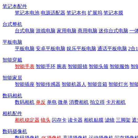
笔记本配件
笔记本电池
电源适配器
笔记本包
扩展坞
笔记本膜
台式整机
台式电脑
游戏电脑
家用电脑
商用电脑
迷你台式电脑
一
平板电脑
平板电脑
安卓平板电脑
娱乐平板电脑
通话平板电脑
2合
智能穿戴
智能手表
智能手环
腕表
智能眼镜
智能头箍
智能服饰
智
智能家居
智能插座
智能传感器
智能机器人
智能音箱
智能灯光
智
数码相机
数码相机
单反
单电
微单
消费相机
拍立得
卡片相机
相机配件
相机稳定器
镜头
闪存卡
读卡器
相机贴膜
滤镜
三脚架
遮
数码摄像机
数码摄像机
4K摄像机
高清摄像机
运动摄像机
闪存摄像