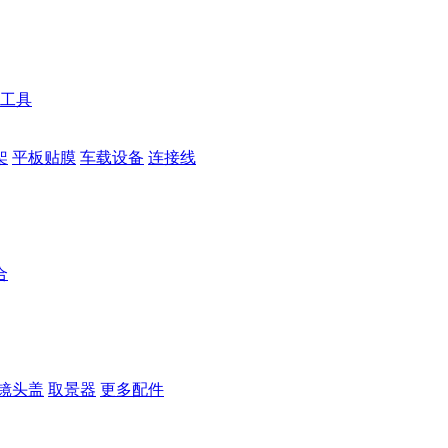
工具
架
平板贴膜
车载设备
连接线
合
镜头盖
取景器
更多配件