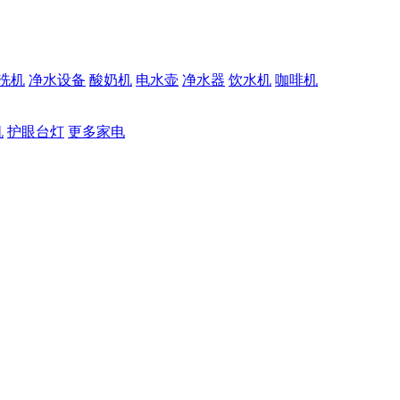
洗机
净水设备
酸奶机
电水壶
净水器
饮水机
咖啡机
机
护眼台灯
更多家电