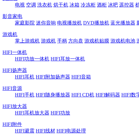
电视
空调
洗衣机
烘干机
冰箱
冷冻柜
酒柜
冰吧
遥控器
影音家电
家庭影院
迷你音响
电视播放机
DVD播放机
蓝光播放器
游戏机
掌上游戏机
游戏机
手柄
方向盘
游戏机贴膜
游戏机电池
HIFI一体机
HIFI功放一体机
HIFI耳放一体机
HIFI扬声器
HIFI耳机
HIFI附加扬声器
HIFI音箱
HIFI音源
HIFI手机
HIFI随身播放器
HIFI CD机
HIFI解码器
HIFI
HIFI放大器
HIFI耳机放大器
HIFI功放
HIFI附件
HIFI避震
HIFI线材
HIFI电源处理