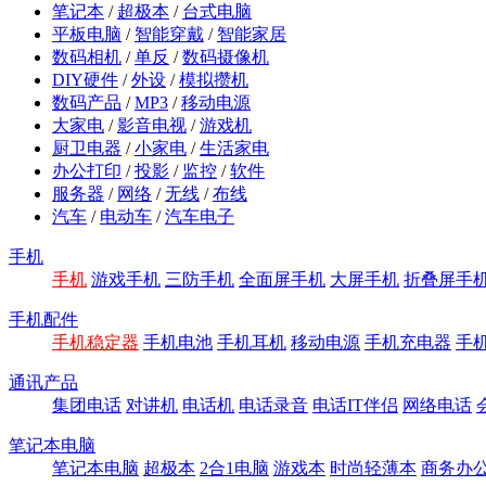
笔记本
/
超极本
/
台式电脑
平板电脑
/
智能穿戴
/
智能家居
数码相机
/
单反
/
数码摄像机
DIY硬件
/
外设
/
模拟攒机
数码产品
/
MP3
/
移动电源
大家电
/
影音电视
/
游戏机
厨卫电器
/
小家电
/
生活家电
办公打印
/
投影
/
监控
/
软件
服务器
/
网络
/
无线
/
布线
汽车
/
电动车
/
汽车电子
手机
手机
游戏手机
三防手机
全面屏手机
大屏手机
折叠屏手
手机配件
手机稳定器
手机电池
手机耳机
移动电源
手机充电器
手
通讯产品
集团电话
对讲机
电话机
电话录音
电话IT伴侣
网络电话
笔记本电脑
笔记本电脑
超极本
2合1电脑
游戏本
时尚轻薄本
商务办