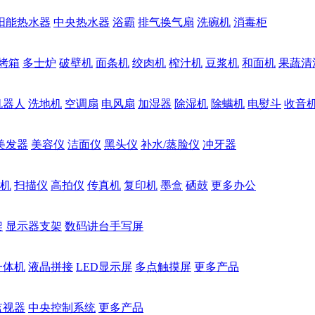
阳能热水器
中央热水器
浴霸
排气换气扇
洗碗机
消毒柜
烤箱
多士炉
破壁机
面条机
绞肉机
榨汁机
豆浆机
和面机
果蔬清
机器人
洗地机
空调扇
电风扇
加湿器
除湿机
除螨机
电熨斗
收音
美发器
美容仪
洁面仪
黑头仪
补水/蒸脸仪
冲牙器
机
扫描仪
高拍仪
传真机
复印机
墨盒
硒鼓
更多办公
架
显示器支架
数码讲台手写屏
一体机
液晶拼接
LED显示屏
多点触摸屏
更多产品
监视器
中央控制系统
更多产品