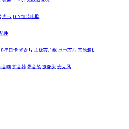
驱
声卡
DIY组装电脑
配件
多串口卡
光盘片
主板芯片组
显示芯片
其他装机
头音响
扩音器
录音笔
摄像头
麦克风