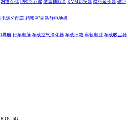
网络存储
IP网络存储
硬盘抽取盒
KVM切换器
网络延长器
磁带
DU电源分配器
精密空调
防静电地板
D导航
行车电脑
车载空气净化器
车载冰箱
车载电源
车载吸尘器
ER OC 6G