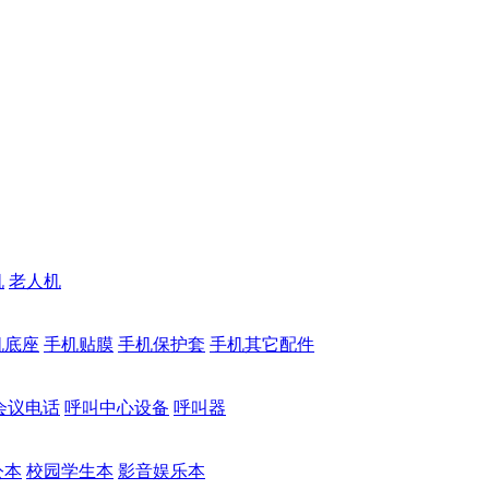
机
老人机
机底座
手机贴膜
手机保护套
手机其它配件
会议电话
呼叫中心设备
呼叫器
公本
校园学生本
影音娱乐本