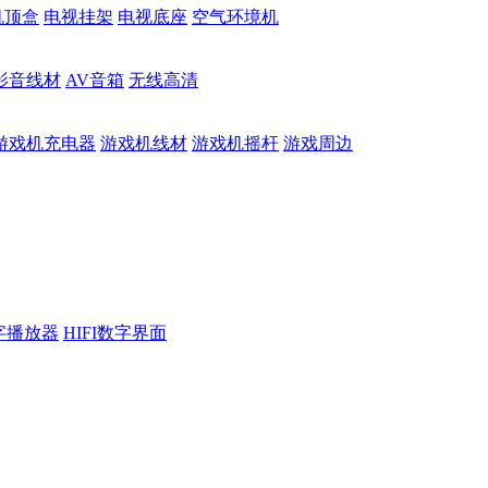
机顶盒
电视挂架
电视底座
空气环境机
影音线材
AV音箱
无线高清
游戏机充电器
游戏机线材
游戏机摇杆
游戏周边
数字播放器
HIFI数字界面