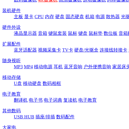
装机硬件
主板
显卡
CPU
内存
硬盘
固态硬盘
机箱
电源
散热器
光
硬件外设
液晶显示器
音箱
键鼠套装
鼠标
键盘
鼠标垫
数位板
音箱
扩展配件
蓝牙适配器
视频采集卡
TV卡
硬盘/光驱盒
连接线转接卡
随身视听
MP3
MP4
移动电源
耳机
蓝牙音响
户外便携音响
家居床
移动存储
U盘
移动硬盘
数码相框
电子教育
翻译机
电子书
电子词典
复读机
电子教育
其他数码
USB HUB
插座/排插
数码配件
大家电