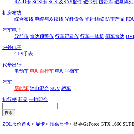
RAID卡
SCSI卡
SCSI及SAS配件
磁带机
磁带库
磁盘阵列
机房布线
综合布线
电缆与双绞线
光纤设备
光纤线缆
防雷产品
P
汽车电子
导航仪
雷达预警仪
行车记录仪
行车一体机
倒车雷达
DV
户外电子
GPS手表
代步出行
电动车
电动自行车
电动平衡车
汽车
新能源
油电混合
SUV
轿车
排行榜
新品
一拍即合
ZOL报价首页
>
显卡
>
技嘉显卡
>
技嘉GeForce GTX 1660 SUP