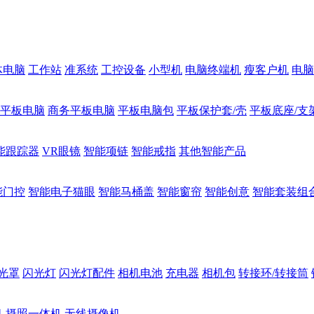
体电脑
工作站
准系统
工控设备
小型机
电脑终端机
瘦客户机
电脑
1平板电脑
商务平板电脑
平板电脑包
平板保护套/壳
平板底座/支
能跟踪器
VR眼镜
智能项链
智能戒指
其他智能产品
能门控
智能电子猫眼
智能马桶盖
智能窗帘
智能创意
智能套装组
光罩
闪光灯
闪光灯配件
相机电池
充电器
相机包
转接环/转接筒
机
摄照一体机
无线摄像机