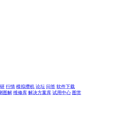
研
行情
模拟攒机
论坛
问答
软件下载
测图解
维修库
解决方案库
试用中心
图赏