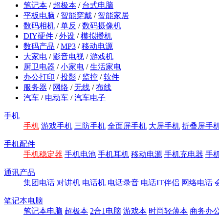
笔记本
/
超极本
/
台式电脑
平板电脑
/
智能穿戴
/
智能家居
数码相机
/
单反
/
数码摄像机
DIY硬件
/
外设
/
模拟攒机
数码产品
/
MP3
/
移动电源
大家电
/
影音电视
/
游戏机
厨卫电器
/
小家电
/
生活家电
办公打印
/
投影
/
监控
/
软件
服务器
/
网络
/
无线
/
布线
汽车
/
电动车
/
汽车电子
手机
手机
游戏手机
三防手机
全面屏手机
大屏手机
折叠屏手
手机配件
手机稳定器
手机电池
手机耳机
移动电源
手机充电器
手
通讯产品
集团电话
对讲机
电话机
电话录音
电话IT伴侣
网络电话
笔记本电脑
笔记本电脑
超极本
2合1电脑
游戏本
时尚轻薄本
商务办