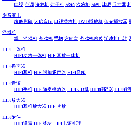
电视
空调
洗衣机
烘干机
冰箱
冷冻柜
酒柜
冰吧
遥控器
影音家电
家庭影院
迷你音响
电视播放机
DVD播放机
蓝光播放器
游戏机
掌上游戏机
游戏机
手柄
方向盘
游戏机贴膜
游戏机电池
HIFI一体机
HIFI功放一体机
HIFI耳放一体机
HIFI扬声器
HIFI耳机
HIFI附加扬声器
HIFI音箱
HIFI音源
HIFI手机
HIFI随身播放器
HIFI CD机
HIFI解码器
HIFI
HIFI放大器
HIFI耳机放大器
HIFI功放
HIFI附件
HIFI避震
HIFI线材
HIFI电源处理