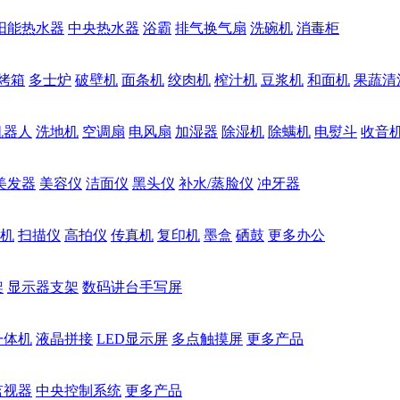
阳能热水器
中央热水器
浴霸
排气换气扇
洗碗机
消毒柜
烤箱
多士炉
破壁机
面条机
绞肉机
榨汁机
豆浆机
和面机
果蔬清
机器人
洗地机
空调扇
电风扇
加湿器
除湿机
除螨机
电熨斗
收音
美发器
美容仪
洁面仪
黑头仪
补水/蒸脸仪
冲牙器
机
扫描仪
高拍仪
传真机
复印机
墨盒
硒鼓
更多办公
架
显示器支架
数码讲台手写屏
一体机
液晶拼接
LED显示屏
多点触摸屏
更多产品
监视器
中央控制系统
更多产品