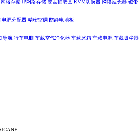
网络存储
IP网络存储
硬盘抽取盒
KVM切换器
网络延长器
磁带
DU电源分配器
精密空调
防静电地板
D导航
行车电脑
车载空气净化器
车载冰箱
车载电源
车载吸尘器
RRICANE