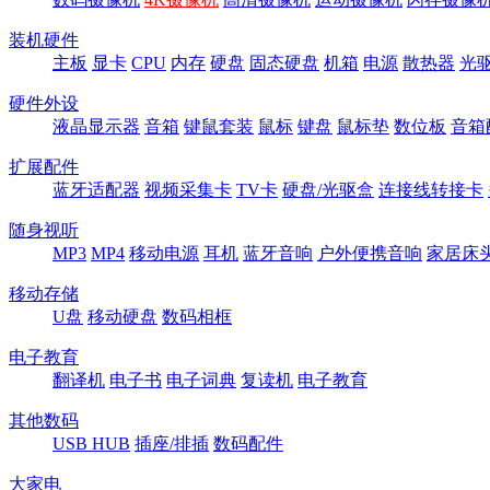
装机硬件
主板
显卡
CPU
内存
硬盘
固态硬盘
机箱
电源
散热器
光
硬件外设
液晶显示器
音箱
键鼠套装
鼠标
键盘
鼠标垫
数位板
音箱
扩展配件
蓝牙适配器
视频采集卡
TV卡
硬盘/光驱盒
连接线转接卡
随身视听
MP3
MP4
移动电源
耳机
蓝牙音响
户外便携音响
家居床
移动存储
U盘
移动硬盘
数码相框
电子教育
翻译机
电子书
电子词典
复读机
电子教育
其他数码
USB HUB
插座/排插
数码配件
大家电