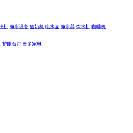
洗机
净水设备
酸奶机
电水壶
净水器
饮水机
咖啡机
机
护眼台灯
更多家电