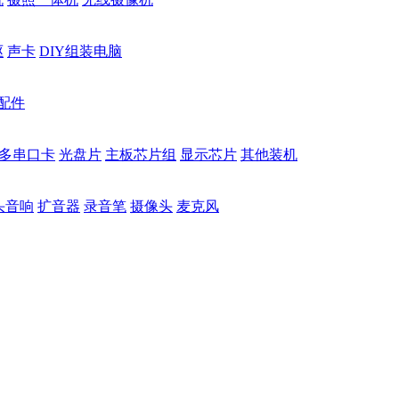
驱
声卡
DIY组装电脑
配件
多串口卡
光盘片
主板芯片组
显示芯片
其他装机
头音响
扩音器
录音笔
摄像头
麦克风