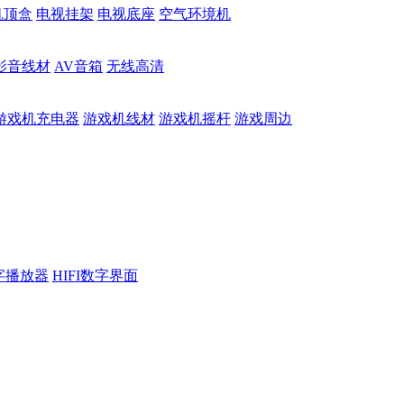
机顶盒
电视挂架
电视底座
空气环境机
影音线材
AV音箱
无线高清
游戏机充电器
游戏机线材
游戏机摇杆
游戏周边
数字播放器
HIFI数字界面