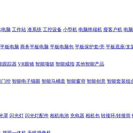
体电脑
工作站
准系统
工控设备
小型机
电脑终端机
瘦客户机
电脑
1平板电脑
商务平板电脑
平板电脑包
平板保护套/壳
平板底座/支
能跟踪器
VR眼镜
智能项链
智能戒指
其他智能产品
能门控
智能电子猫眼
智能马桶盖
智能窗帘
智能创意
智能套装组
光罩
闪光灯
闪光灯配件
相机电池
充电器
相机包
转接环/转接筒
机
摄照一体机
无线摄像机