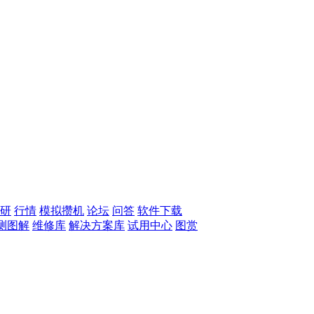
研
行情
模拟攒机
论坛
问答
软件下载
测图解
维修库
解决方案库
试用中心
图赏