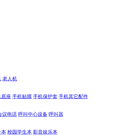
机
老人机
机底座
手机贴膜
手机保护套
手机其它配件
会议电话
呼叫中心设备
呼叫器
公本
校园学生本
影音娱乐本