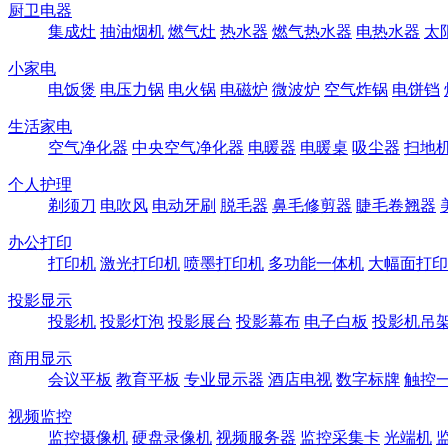
厨卫电器
集成灶
抽油烟机
燃气灶
热水器
燃气热水器
电热水器
太
小家电
电饭煲
电压力锅
电火锅
电磁炉
微波炉
空气炸锅
电饼铛
生活家电
空气净化器
中央空气净化器
电暖器
电暖桌
吸尘器
扫地
个人护理
剃须刀
电吹风
电动牙刷
脱毛器
鼻毛修剪器
睫毛卷翘器
办公打印
打印机
激光打印机
喷墨打印机
多功能一体机
大幅面打印
投影显示
投影机
投影灯泡
投影展台
投影幕布
电子白板
投影机吊
商用显示
会议平板
教育平板
专业显示器
酒店电视
数字标牌
触控
视频监控
监控摄像机
硬盘录像机
视频服务器
监控采集卡
光端机