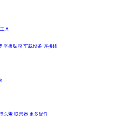
工具
架
平板贴膜
车载设备
连接线
合
镜头盖
取景器
更多配件