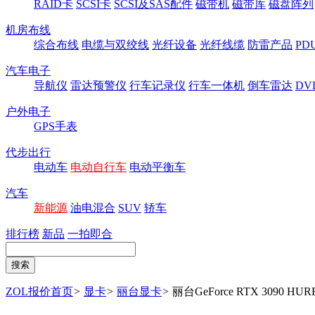
RAID卡
SCSI卡
SCSI及SAS配件
磁带机
磁带库
磁盘阵列
机房布线
综合布线
电缆与双绞线
光纤设备
光纤线缆
防雷产品
P
汽车电子
导航仪
雷达预警仪
行车记录仪
行车一体机
倒车雷达
DV
户外电子
GPS手表
代步出行
电动车
电动自行车
电动平衡车
汽车
新能源
油电混合
SUV
轿车
排行榜
新品
一拍即合
ZOL报价首页
>
显卡
>
丽台显卡
>
丽台GeForce RTX 3090 HU