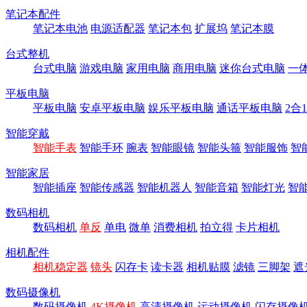
笔记本配件
笔记本电池
电源适配器
笔记本包
扩展坞
笔记本膜
台式整机
台式电脑
游戏电脑
家用电脑
商用电脑
迷你台式电脑
一
平板电脑
平板电脑
安卓平板电脑
娱乐平板电脑
通话平板电脑
2合
智能穿戴
智能手表
智能手环
腕表
智能眼镜
智能头箍
智能服饰
智
智能家居
智能插座
智能传感器
智能机器人
智能音箱
智能灯光
智
数码相机
数码相机
单反
单电
微单
消费相机
拍立得
卡片相机
相机配件
相机稳定器
镜头
闪存卡
读卡器
相机贴膜
滤镜
三脚架
遮
数码摄像机
数码摄像机
4K摄像机
高清摄像机
运动摄像机
闪存摄像