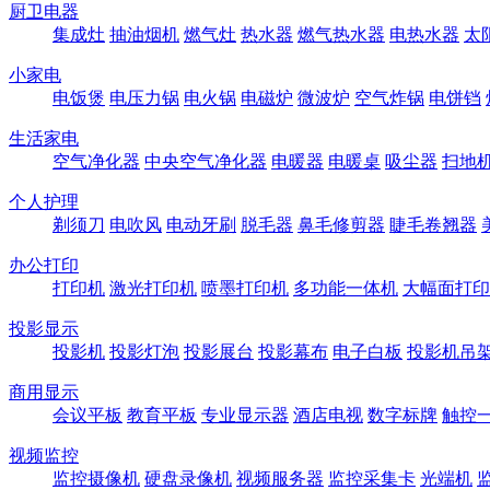
厨卫电器
集成灶
抽油烟机
燃气灶
热水器
燃气热水器
电热水器
太
小家电
电饭煲
电压力锅
电火锅
电磁炉
微波炉
空气炸锅
电饼铛
生活家电
空气净化器
中央空气净化器
电暖器
电暖桌
吸尘器
扫地
个人护理
剃须刀
电吹风
电动牙刷
脱毛器
鼻毛修剪器
睫毛卷翘器
办公打印
打印机
激光打印机
喷墨打印机
多功能一体机
大幅面打印
投影显示
投影机
投影灯泡
投影展台
投影幕布
电子白板
投影机吊
商用显示
会议平板
教育平板
专业显示器
酒店电视
数字标牌
触控
视频监控
监控摄像机
硬盘录像机
视频服务器
监控采集卡
光端机