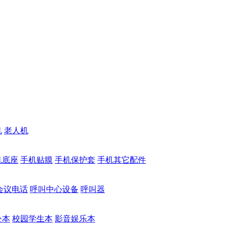
机
老人机
机底座
手机贴膜
手机保护套
手机其它配件
会议电话
呼叫中心设备
呼叫器
公本
校园学生本
影音娱乐本