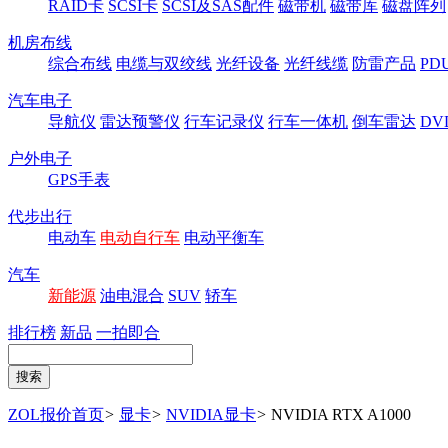
RAID卡
SCSI卡
SCSI及SAS配件
磁带机
磁带库
磁盘阵列
机房布线
综合布线
电缆与双绞线
光纤设备
光纤线缆
防雷产品
P
汽车电子
导航仪
雷达预警仪
行车记录仪
行车一体机
倒车雷达
DV
户外电子
GPS手表
代步出行
电动车
电动自行车
电动平衡车
汽车
新能源
油电混合
SUV
轿车
排行榜
新品
一拍即合
ZOL报价首页
>
显卡
>
NVIDIA显卡
>
NVIDIA RTX A1000