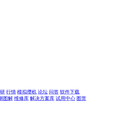
研
行情
模拟攒机
论坛
问答
软件下载
测图解
维修库
解决方案库
试用中心
图赏