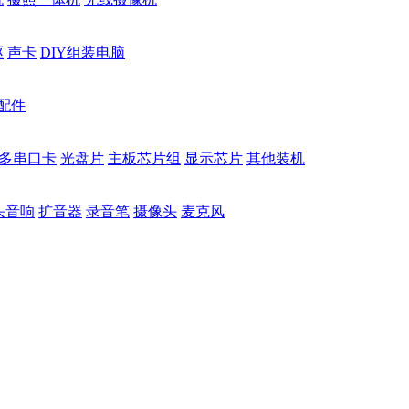
驱
声卡
DIY组装电脑
配件
多串口卡
光盘片
主板芯片组
显示芯片
其他装机
头音响
扩音器
录音笔
摄像头
麦克风