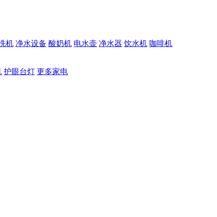
洗机
净水设备
酸奶机
电水壶
净水器
饮水机
咖啡机
机
护眼台灯
更多家电