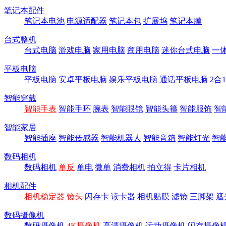
笔记本配件
笔记本电池
电源适配器
笔记本包
扩展坞
笔记本膜
台式整机
台式电脑
游戏电脑
家用电脑
商用电脑
迷你台式电脑
一
平板电脑
平板电脑
安卓平板电脑
娱乐平板电脑
通话平板电脑
2合
智能穿戴
智能手表
智能手环
腕表
智能眼镜
智能头箍
智能服饰
智
智能家居
智能插座
智能传感器
智能机器人
智能音箱
智能灯光
智
数码相机
数码相机
单反
单电
微单
消费相机
拍立得
卡片相机
相机配件
相机稳定器
镜头
闪存卡
读卡器
相机贴膜
滤镜
三脚架
遮
数码摄像机
数码摄像机
4K摄像机
高清摄像机
运动摄像机
闪存摄像