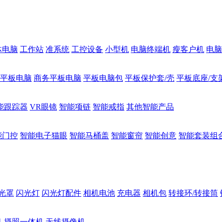
体电脑
工作站
准系统
工控设备
小型机
电脑终端机
瘦客户机
电脑
1平板电脑
商务平板电脑
平板电脑包
平板保护套/壳
平板底座/支
能跟踪器
VR眼镜
智能项链
智能戒指
其他智能产品
能门控
智能电子猫眼
智能马桶盖
智能窗帘
智能创意
智能套装组
光罩
闪光灯
闪光灯配件
相机电池
充电器
相机包
转接环/转接筒
机
摄照一体机
无线摄像机