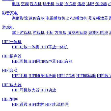
电视
空调
洗衣机
烘干机
冰箱
冷冻柜
酒柜
冰吧
遥控器
影音家电
家庭影院
迷你音响
电视播放机
DVD播放机
蓝光播放器
游戏机
掌上游戏机
游戏机
手柄
方向盘
游戏机贴膜
游戏机电池
HIFI一体机
HIFI功放一体机
HIFI耳放一体机
HIFI扬声器
HIFI耳机
HIFI附加扬声器
HIFI音箱
HIFI音源
HIFI手机
HIFI随身播放器
HIFI CD机
HIFI解码器
HIFI
HIFI放大器
HIFI耳机放大器
HIFI功放
HIFI附件
HIFI避震
HIFI线材
HIFI电源处理