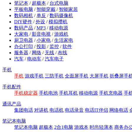
笔记本
/
超极本
/
台式电脑
平板电脑
/
智能穿戴
/
智能家居
数码相机
/
单反
/
数码摄像机
DIY硬件
/
外设
/
模拟攒机
数码产品
/
MP3
/
移动电源
大家电
/
影音电视
/
游戏机
厨卫电器
/
小家电
/
生活家电
办公打印
/
投影
/
监控
/
软件
服务器
/
网络
/
无线
/
布线
汽车
/
电动车
/
汽车电子
手机
手机
游戏手机
三防手机
全面屏手机
大屏手机
折叠屏手
手机配件
手机稳定器
手机电池
手机耳机
移动电源
手机充电器
手
通讯产品
集团电话
对讲机
电话机
电话录音
电话IT伴侣
网络电话
笔记本电脑
笔记本电脑
超极本
2合1电脑
游戏本
时尚轻薄本
商务办