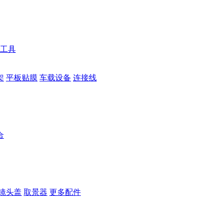
工具
架
平板贴膜
车载设备
连接线
合
镜头盖
取景器
更多配件