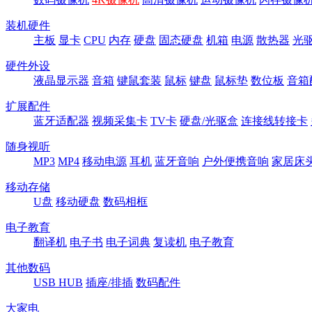
装机硬件
主板
显卡
CPU
内存
硬盘
固态硬盘
机箱
电源
散热器
光
硬件外设
液晶显示器
音箱
键鼠套装
鼠标
键盘
鼠标垫
数位板
音箱
扩展配件
蓝牙适配器
视频采集卡
TV卡
硬盘/光驱盒
连接线转接卡
随身视听
MP3
MP4
移动电源
耳机
蓝牙音响
户外便携音响
家居床
移动存储
U盘
移动硬盘
数码相框
电子教育
翻译机
电子书
电子词典
复读机
电子教育
其他数码
USB HUB
插座/排插
数码配件
大家电