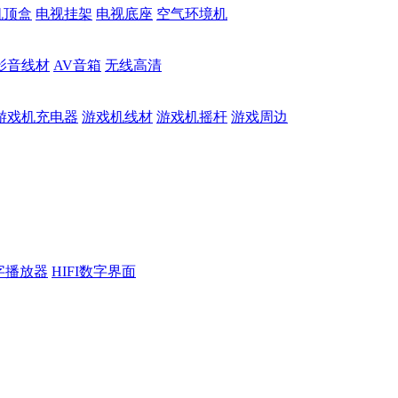
机顶盒
电视挂架
电视底座
空气环境机
影音线材
AV音箱
无线高清
游戏机充电器
游戏机线材
游戏机摇杆
游戏周边
数字播放器
HIFI数字界面