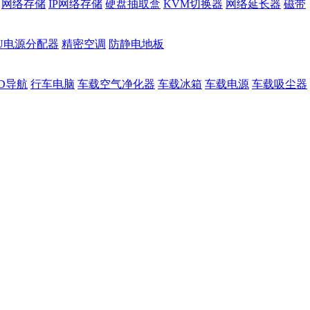
网络存储
IP网络存储
硬盘抽取盒
KVM切换器
网络延长器
磁带
DU电源分配器
精密空调
防静电地板
D导航
行车电脑
车载空气净化器
车载冰箱
车载电源
车载吸尘器