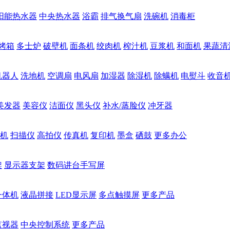
阳能热水器
中央热水器
浴霸
排气换气扇
洗碗机
消毒柜
烤箱
多士炉
破壁机
面条机
绞肉机
榨汁机
豆浆机
和面机
果蔬清
机器人
洗地机
空调扇
电风扇
加湿器
除湿机
除螨机
电熨斗
收音
美发器
美容仪
洁面仪
黑头仪
补水/蒸脸仪
冲牙器
机
扫描仪
高拍仪
传真机
复印机
墨盒
硒鼓
更多办公
架
显示器支架
数码讲台手写屏
一体机
液晶拼接
LED显示屏
多点触摸屏
更多产品
监视器
中央控制系统
更多产品