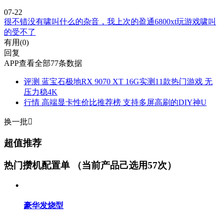
07-22
很不错没有啸叫什么的杂音，我上次的盈通6800xt玩游戏啸叫
的受不了
有用(
0
)
回复
APP查看全部77条数据
评测
蓝宝石极地RX 9070 XT 16G实测11款热门游戏 无
压力稳4K
行情
高端显卡性价比推荐榜 支持多屏高刷的DIY神U
换一批

超值推荐
热门攒机配置单
（当前产品己选用57次）
豪华发烧型