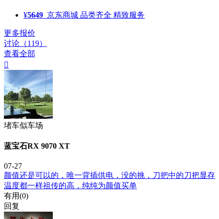
¥
5649
京东商城
品类齐全 精致服务
更多报价
讨论（119）
查看全部

堵车似车场
蓝宝石RX 9070 XT
07-27
颜值还是可以的，唯一背插供电，没的挑，刀把中的刀把显存
温度都一样祖传的高，纯纯为颜值买单
有用(
0
)
回复