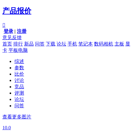
产品报价

登录
|
注册
意见反馈
首页
排行
新品
问答
下载
论坛
手机
笔记本
数码相机
主板
显
卡
平板电脑
综述
参数
比价
讨论
竞品
评测
论坛
问答
查看更多图片
10.0