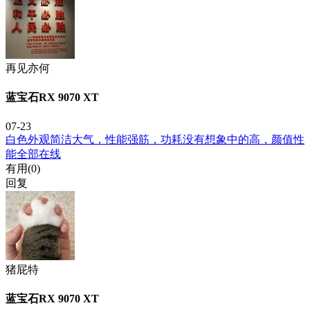
再见亦何
蓝宝石RX 9070 XT
07-23
白色外观简洁大气，性能强筋，功耗没有想象中的高，颜值性
能全部在线
有用(
0
)
回复
猪屁特
蓝宝石RX 9070 XT