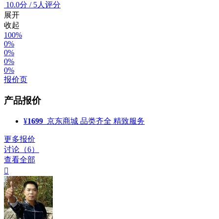
10.0
分
/
5人评分
展开
收起
100%
0%
0%
0%
0%
报价页
产品报价
¥
1699
京东商城
品类齐全 精致服务
更多报价
讨论（6）
查看全部
