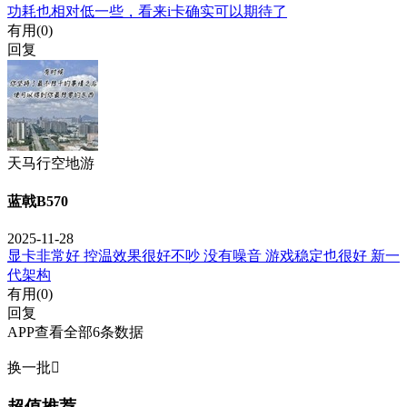
功耗也相对低一些，看来i卡确实可以期待了
有用(
0
)
回复
天马行空地游
蓝戟B570
2025-11-28
显卡非常好 控温效果很好不吵 没有噪音 游戏稳定也很好 新一
代架构
有用(
0
)
回复
APP查看全部6条数据
换一批

超值推荐