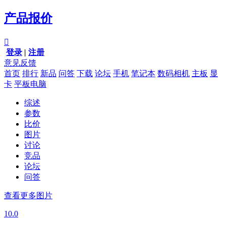
产品报价

登录
|
注册
意见反馈
首页
排行
新品
问答
下载
论坛
手机
笔记本
数码相机
主板
显
卡
平板电脑
综述
参数
比价
图片
讨论
竞品
论坛
问答
查看更多图片
10.0