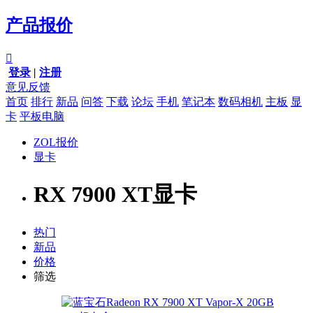
产品报价

登录
|
注册
意见反馈
首页
排行
新品
问答
下载
论坛
手机
笔记本
数码相机
主板
显
卡
平板电脑
ZOL报价
显卡
RX 7900 XT显卡
热门
新品
价格
筛选