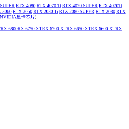
 SUPER
RTX 4080
RTX 4070 Ti
RTX 4070 SUPER
RTX 4070Ti
 3060
RTX 3050
RTX 2080 Ti
RTX 2080 SUPER
RTX 2080
RTX
NVIDIA显卡芯片
)
T
RX 6800
RX 6750 XT
RX 6700 XT
RX 6650 XT
RX 6600 XT
RX