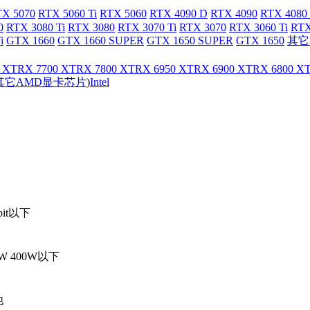
X 5070
RTX 5060 Ti
RTX 5060
RTX 4090 D
RTX 4090
RTX 4080
0
RTX 3080 Ti
RTX 3080
RTX 3070 Ti
RTX 3070
RTX 3060 Ti
RTX
i
GTX 1660
GTX 1660 SUPER
GTX 1650 SUPER
GTX 1650
其它
 XT
RX 7700 XT
RX 7800 XT
RX 6950 XT
RX 6900 XT
RX 6800 X
其它AMD显卡芯片
)
Intel
bit以下
0W
400W以下
他