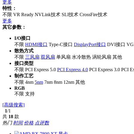
更多
特性：
不限
VR Ready
NVLink技术
SLI技术
CrossFire技术
更多
其它参数：
I/O接口
不限
HDMI接口
Type-C接口
DisplayPort接口
DVI接口
V
散热方式
不限
三风扇
双风扇
单风扇
水冷散热
涡轮风扇
其他
接口类型
不限
PCI Express 5.0
PCI Express 4.0
PCI Express 3.0
PCI Ex
制作工艺
不限
4nm
5nm
7nm
8nm
12nm
其他
RGB
不限
支持
[高级搜索]
1
/1
共
18
款
热门
时间
价格
点评数