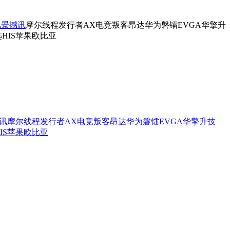
讯景
撼讯
摩尔线程
发行者
AX电竞叛客
昂达
华为
磐镭
EVGA
华擎
升
选
HIS
苹果
欧比亚
讯
摩尔线程
发行者
AX电竞叛客
昂达
华为
磐镭
EVGA
华擎
升技
IS
苹果
欧比亚