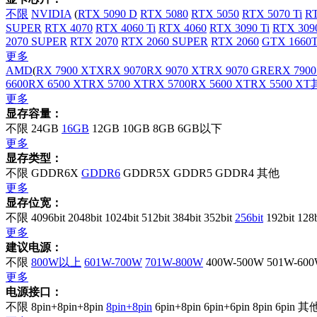
不限
NVIDIA
(
RTX 5090 D
RTX 5080
RTX 5050
RTX 5070 Ti
RT
SUPER
RTX 4070
RTX 4060 Ti
RTX 4060
RTX 3090 Ti
RTX 309
2070 SUPER
RTX 2070
RTX 2060 SUPER
RTX 2060
GTX 1660T
更多
AMD
(
RX 7900 XTX
RX 9070
RX 9070 XT
RX 9070 GRE
RX 7900
6600
RX 6500 XT
RX 5700 XT
RX 5700
RX 5600 XT
RX 5500 XT
更多
显存容量：
不限
24GB
16GB
12GB
10GB
8GB
6GB以下
更多
显存类型：
不限
GDDR6X
GDDR6
GDDR5X
GDDR5
GDDR4
其他
更多
显存位宽：
不限
4096bit
2048bit
1024bit
512bit
384bit
352bit
256bit
192bit
128
更多
建议电源：
不限
800W以上
601W-700W
701W-800W
400W-500W
501W-60
更多
电源接口：
不限
8pin+8pin+8pin
8pin+8pin
6pin+8pin
6pin+6pin
8pin
6pin
其