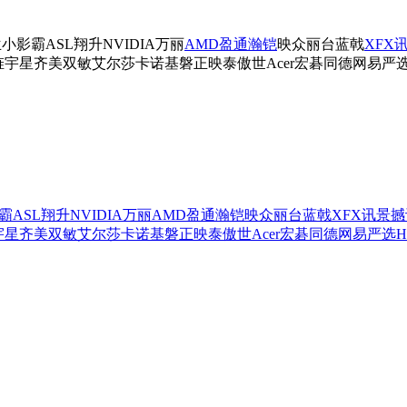
兰
小影霸
ASL翔升
NVIDIA
万丽
AMD
盈通
瀚铠
映众
丽台
蓝戟
XFX
旌宇
星齐美
双敏
艾尔莎
卡诺基
磐正
映泰
傲世
Acer宏碁
同德
网易严
霸
ASL翔升
NVIDIA
万丽
AMD
盈通
瀚铠
映众
丽台
蓝戟
XFX讯景
撼
宇
星齐美
双敏
艾尔莎
卡诺基
磐正
映泰
傲世
Acer宏碁
同德
网易严选
H