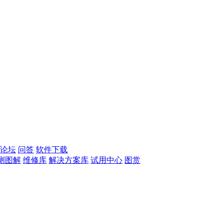
论坛
问答
软件下载
测图解
维修库
解决方案库
试用中心
图赏