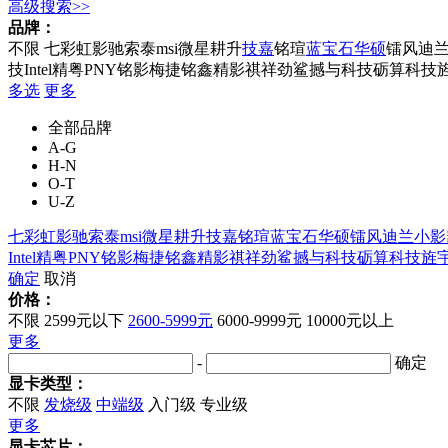
高级搜索>>
品牌：
不限
七彩虹
影驰
索泰
msi微星
耕升
技嘉
铭瑄
蓝宝石
华硕
镭风
迪
技
Intel
精粤
PNY
铭影
梅捷
铭鑫
精影
祺祥
劲鲨
撼与科技
砺算科技
多选
更多
全部品牌
A-G
H-N
O-T
U-Z
七彩虹
影驰
索泰
msi微星
耕升
技嘉
铭瑄
蓝宝石
华硕
镭风
迪兰
小影
Intel
精粤
PNY
铭影
梅捷
铭鑫
精影
祺祥
劲鲨
撼与科技
砺算科技
旌
确定
取消
价格：
不限
2599元以下
2600-5999元
6000-9999元
10000元以上
更多
-
确定
显卡类型：
不限
发烧级
中端级
入门级
专业级
更多
显卡芯片：