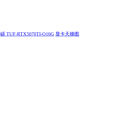
硕 TUF-RTX5070TI-O16G
显卡天梯图